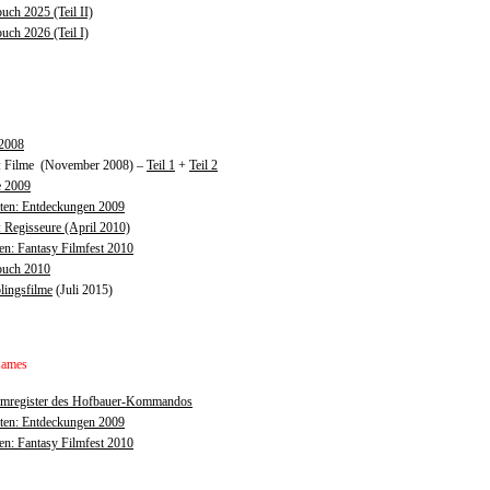
uch 2025 (Teil II)
uch 2026 (Teil I)
 2008
: Filme (November 2008) –
Teil 1
+
Teil 2
e 2009
sten: Entdeckungen 2009
 Regisseure (April 2010)
n: Fantasy Filmfest 2010
buch 2010
lingsfilme
(Juli 2015)
sames
mregister des Hofbauer-Kommandos
sten: Entdeckungen 2009
n: Fantasy Filmfest 2010