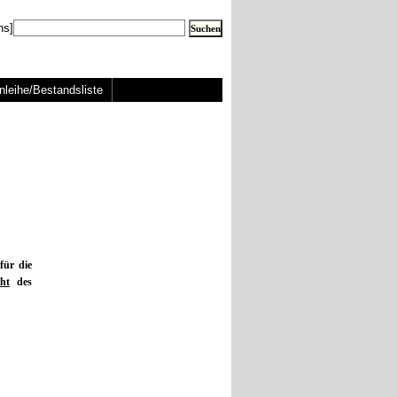
ns]
nleihe/Bestandsliste
für die
ht
des