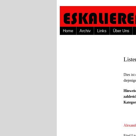
Home
Archiv
Links
Über Uns
Liste
Dies is
diejenig
Hinweis
zahlrei
Kategor
Alexande
Fünf Li