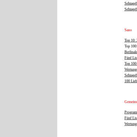
Sehtageb
Sehtageb
Sano
Top 10:
Top 100
Berlinal
Fünf Li
Top 100:
Wertunge
Sehtage
100 Lieb
Gemein
Program
Fünf Li
Wertunge