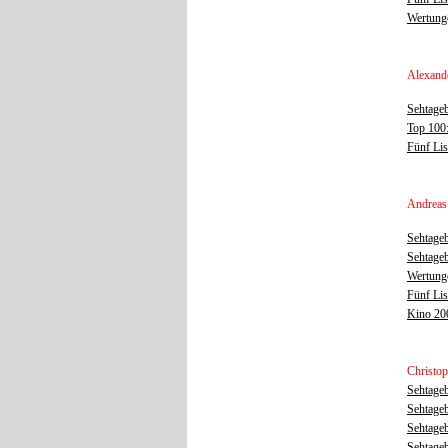
Wertunge
Alexand
Sehtage
Top 100
Fünf Li
Andreas
Sehtage
Sehtage
Wertunge
Fünf Li
Kino 200
Christo
Sehtage
Sehtage
Sehtage
Sehtage