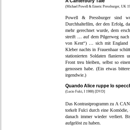
A Canterbury Tale
(Michael Powell & Emeric Pressburger, UK 
Powell & Pressburger sind wun
Durchhaltefilm, der den Erfolg, d
mehr gerechnet wurde, dem ersch
streift … auf dem Pilgerweg nach 
von Kent“) … sich mit England ve
Kleber nachts in Frauenhaar schüt
stationierten Soldaten flaniere
Front treu bleiben, selbst so ein
genossen habe. (Ein etwas bittere
irgendwie.)
Quando Alice ruppe lo specch
(Lucio Fulci, I 1988) [DVD]
Das Kontrastprogramm zu A CAN
torkelt Fulci durch eine Komödie, 
danach immer wieder verliert. Bi
aufgelöst zu haben.