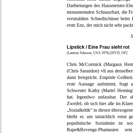
Darbietungen des Hausmeister-Ehepa
monumentalen Schnauzbart, die Fr
verstrahlten Schnellschüsse beim 
erste Enz, der mich nicht sehr packt
S
Lipstick / Eine Frau sieht rot
(Lamont Johnson, USA 1976) [DVD, OF]
Chris McCormick (Margaux Hemi
(Chris Sarandon) vll aus denselbe
dann freispricht. Empörte Geilheit
erste Aussage aufnimmt, fragt a
Schwester Kathy (Mariel Hemingw
hat. Irgendwo unfassbar. Der ab
Zweifel, ob sich hier alle im Klare
„Sozialkritik“ in diesen überzogen
bleibt er, um tatsächlich ernst
populistische Sozialmist ist n
Rape&Revenge-Phantasien se