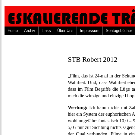
Home
Archiv
Links
Über Uns
Impressum
Sehtagebücher
STB Robert 2012
„Film, das ist 24-mal in der Sekund
Wahrheit. Und, dass Wahrheit eben 
dass im Film Begriffe die Lüge ta
mich die winzige und einzige Utop
Wertung:
Ich kann nichts mit Za
hier ein System der euphorischen 
wohl ungefähr: fantastisch 10,0 – 9,
5,0 / mir zur Sichtung nichts sagend
der Qual verbunden, Filme in ein