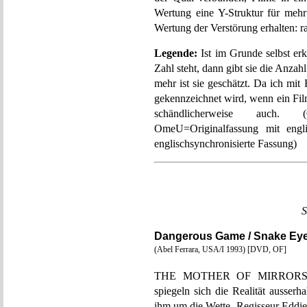
Wertung eine Y-Struktur für mehr
Wertung der Verstörung erhalten: rad
Legende:
Ist im Grunde selbst er
Zahl steht, dann gibt sie die Anzah
mehr ist sie geschätzt. Da ich mi
gekennzeichnet wird, wenn ein Fil
schändlicherweise auch. (
OmeU=Originalfassung mit engli
englischsynchronisierte Fassung)
S
Dangerous Game / Snake Ey
(Abel Ferrara, USA/I 1993) [DVD, OF]
THE MOTHER OF MIRRORS hei
spiegeln sich die Realität ausser
ihm um die Wette. Regisseur Eddie 