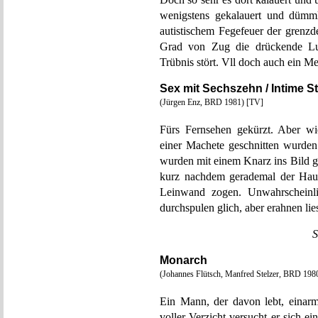
wenigstens gekalauert und dümml
autistischem Fegefeuer der grenzd
Grad von Zug die drückende Luft
Trübnis stört. Vll doch auch ein M
Sex mit Sechszehn / Intime 
(Jürgen Enz, BRD 1981) [TV]
Fürs Fernsehen gekürzt. Aber wi
einer Machete geschnitten wurden
wurden mit einem Knarz ins Bild 
kurz nachdem gerademal der Hauc
Leinwand zogen. Unwahrscheinli
durchspulen glich, aber erahnen lie
S
Monarch
(Johannes Flütsch, Manfred Stelzer, BRD 19
Ein Mann, der davon lebt, einarm
voller Verzicht versucht er sich e