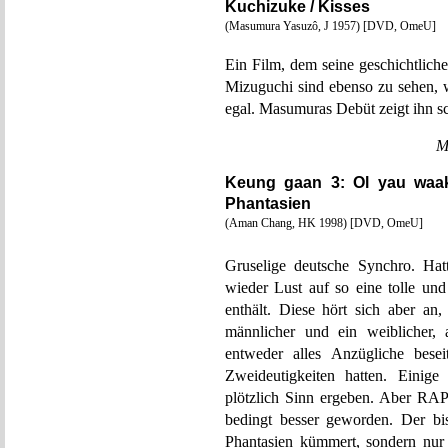
Kuchizuke / Kisses
(Masumura Yasuzô, J 1957) [DVD, OmeU]
Ein Film, dem seine geschichtlic
Mizuguchi sind ebenso zu sehen, w
egal. Masumuras Debüt zeigt ihn sc
M
Keung gaan 3: Ol yau waak
Phantasien
(Aman Chang, HK 1998) [DVD, OmeU]
Gruselige deutsche Synchro. 
wieder Lust auf so eine tolle un
enthält. Diese hört sich aber an,
männlicher und ein weiblicher, 
entweder alles Anzügliche besei
Zweideutigkeiten hatten. Eini
plötzlich Sinn ergeben. Aber R
bedingt besser geworden. Der bis
Phantasien kümmert, sondern nur 