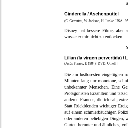
Cinderella / Aschenputtel
(C. Geronimi, W. Jackson, H. Luske, USA 1
Disney hat bessere Filme, aber a
wusste er mir nicht zu entlocken.
S
Lilian (la virgen pervertida) / 
(Jesús Franco, E 1984) [DVD, OmeU]
Die am lustlosesten eingefügten n
Minuten lang nur monotone, schn
unbekannter Menschen. Eine Gei
Protagonisten Erzähltem und tatsäch
anderen Francos, die ich sah, ext
Statt Rückblenden wichtiger Ereig
auf einem schmierbäuchigen Poliz
oder anderen beliebigen Dingen, 
Garten herunter und ähnliches, volle