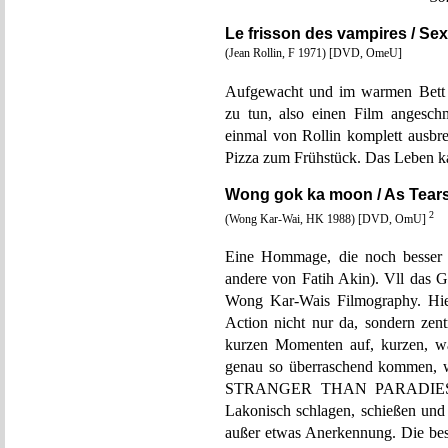
Le frisson des vampires / Sex
(Jean Rollin, F 1971) [DVD, OmeU]
Aufgewacht und im warmen Bett l
zu tun, also einen Film angeschm
einmal von Rollin komplett ausbr
Pizza zum Frühstück. Das Leben ka
Wong gok ka moon / As Tear
2
(Wong Kar-Wai, HK 1988) [DVD, OmU]
Eine Hommage, die noch besser is
andere von Fatih Akin). Vll d
Wong Kar-Wais Filmography. Hie
Action nicht nur da, sondern zent
kurzen Momenten auf, kurzen, wa
genau so überraschend kommen, w
STRANGER THAN PARADIES dur
Lakonisch schlagen, schießen und 
außer etwas Anerkennung. Die bes