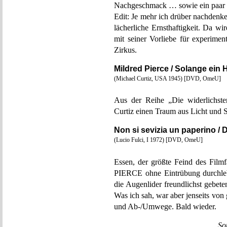
Nachgeschmack … sowie ein paar 
Edit: Je mehr ich drüber nachdenke
lächerliche Ernsthaftigkeit. Da w
mit seiner Vorliebe für experim
Zirkus.
Mildred Pierce / Solange ein 
(Michael Curtiz, USA 1945) [DVD, OmeU]
Aus der Reihe „Die widerlichste
Curtiz einen Traum aus Licht und S
Non si sevizia un paperino / 
(Lucio Fulci, I 1972) [DVD, OmeU]
Essen, der größte Feind des Fi
PIERCE ohne Eintrübung durchleb
die Augenlider freundlichst gebete
Was ich sah, war aber jenseits vo
und Ab-/Umwege. Bald wieder.
So