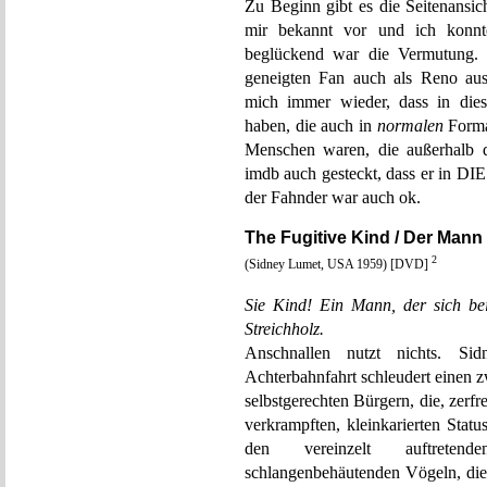
Zu Beginn gibt es die Seitenansic
mir bekannt vor und ich konnte
beglückend war die Vermutung. E
geneigten Fan auch als Reno 
mich immer wieder, dass in diese
haben, die auch in
normalen
Format
Menschen waren, die außerhalb die
imdb auch gesteckt, dass er in DI
der Fahnder war auch ok.
The Fugitive Kind / Der Mann
2
(Sidney Lumet, USA 1959) [DVD]
Sie Kind! Ein Mann, der sich bei
Streichholz.
Anschnallen nutzt nichts. Sid
Achterbahnfahrt schleudert einen 
selbstgerechten Bürgern, die, zerfr
verkrampften, kleinkarierten Stat
den vereinzelt auftretend
schlangenbehäutenden Vögeln, die 