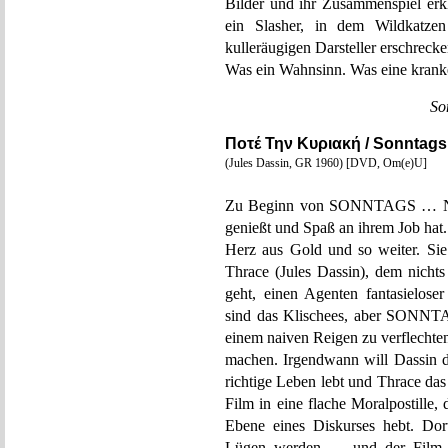
Bilder und ihr Zusammenspiel e
ein Slasher, in dem Wildkatze
kulleräugigen Darsteller erschrecke
Was ein Wahnsinn. Was eine krank
So
Ποτέ Την Κυριακή / Sonntags
(Jules Dassin, GR 1960) [DVD, Om(e)U]
Zu Beginn von SONNTAGS … NIE! s
genießt und Spaß an ihrem Job hat.
Herz aus Gold und so weiter. Sie 
Thrace (Jules Dassin), dem nicht
geht, einen Agenten fantasielose
sind das Klischees, aber SONNT
einem naiven Reigen zu verflechten
machen. Irgendwann will Dassin de
richtige Leben lebt und Thrace das
Film in eine flache Moralpostille, 
Ebene eines Diskurses hebt. Dor
Lügen werden … und der Film d