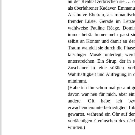
an der Realität zerbrechen sie … o
als überfahrener Kadaver. Emmanuel
Als brave Ehefrau, als romantisch
fremder Lüste. Gerade im Letz
wahlweise Pauline Réage, Domin
immer heißt. Immer mehr passt si
selbst an Kontur und damit an de
Traum wandelt sie durch die Phas
kitschiger Musik unterlegt wer
unterstreichen. Ein Sirup, der in
Zuschauer in eine süßlich ve
Wahrhaftigkeit und Aufregung in d
mitnimmt.
(Habe ich ihn schon mal gesamt ge
davon war neu für mich, aber eini
andere. Oft habe ich bzw
erwachenden/unterbefriedigten Lib
gewartet, während ein Ohr auf den
verdächtigen Geräuschen des näc
würden.)