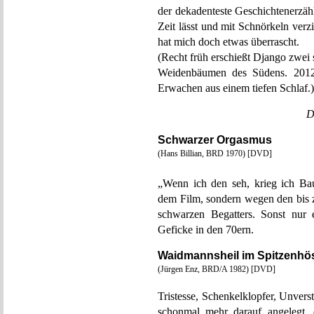
der dekadenteste Geschichtenerzähl
Zeit lässt und mit Schnörkeln verz
hat mich doch etwas überrascht.
(Recht früh erschießt Django zwei 
Weidenbäumen des Südens. 2012 
Erwachen aus einem tiefen Schlaf.)
D
Schwarzer Orgasmus
(Hans Billian, BRD 1970) [DVD]
„Wenn ich den seh, krieg ich Ba
dem Film, sondern wegen den bis 
schwarzen Begatters. Sonst nur 
Geficke in den 70ern.
Waidmannsheil im Spitzenh
(Jürgen Enz, BRD/A 1982) [DVD]
Tristesse, Schenkelklopfer, Unvers
schonmal mehr darauf angelegt, 