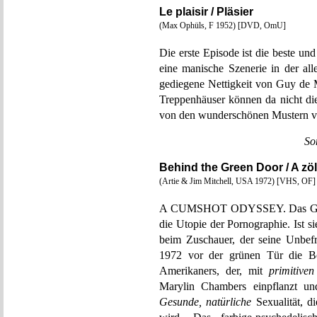
Le plaisir / Pläsier
(Max Ophüls, F 1952) [DVD, OmU]
Die erste Episode ist die beste un
eine manische Szenerie in der all
gediegene Nettigkeit von Guy de 
Treppenhäuser können da nicht di
von den wunderschönen Mustern v
So
Behind the Green Door / A zö
(Artie & Jim Mitchell, USA 1972) [VHS, OF]
A CUMSHOT ODYSSEY. Das Gege
die Utopie der Pornographie. Ist 
beim Zuschauer, der seine Unbefr
1972 vor der grünen Tür die Bef
Amerikaners, der, mit
primitiven
Marylin Chambers einpflanzt un
Gesunde, natürliche
Sexualität, d