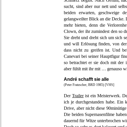
Schmerz begibt. Nach Gefühl, nac
sucht, sind aber nur nett und selbs
beiden erwarten, geschweige de
gelangweilter Blick an die Decke. 
mehr bieten, denn die Verlorenhe
Clown, der ihr zumindest den so d
Sie dreht und dreht sich um sich 
und will Erlösung finden, von d
dass nicht zu greifen ist. Und b
Canevari bei seiner Hauptfigur fin
so betrachtet er sie doch mit der i
aber fühlt mit ihr mit … genauso w
André schafft sie alle
(Peter Fratzscher, BRD 1985) [VHS]
Der
Trailer
ist ein Meisterwerk. De
ich je durchgestanden habe. Ein k
Drive, aber nicht diese 90minütige
Die beiden Supernasenfilme haben 
dauernd für Witze unterbrochen wi
Doch so sehr es dort kalauert und 