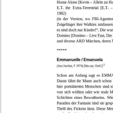
Home Alone [Kevin – Allein zu H
E.T. the Extra-Terrestrial [E.T.
1982)
(in der Version, wo FBI-Agenten
Zeigefinger ihre Walkies umfassen,
es sind doch nur Kinder!“. Die wun
Domino [Domino – Live Fast, Die
und diverse ARD Märchen, deren N
*****
Emmanuelle / Emanuela
2
(Just Jaeckin, F 1974) [blu-ray, OmU]
Schon am Anfang sagt es EMMANU
Daran fährt ihr Mann auch schon
hier porträtierten Menschen sind ni
von sich wöllten oder wie reale M
Schichten eines Bewußtseins. Wie 
Paradies der Fantasie sind sie ges
Thrill des Fickens lässt. Diese Me