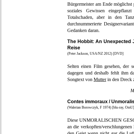
Bürgermeister am Ende möglichst p
soziales Gewissen eingepflan
Totalschaden, aber in den Tan
durchnummerierte Designervarian
Gedanken daran.
The Hobbit: An Unexpected J
Reise
(Peter Jackson, USA/NZ 2012) [DVD]
Selten einen Film gesehen, der s
dagegen und deshalb fehlt ihm d
Songtext von
Mutter
in den Dreck z
M
Contes immoraux / Unmorali
(Walerian Borowczyk, F 1974) [blu-ray, OmU
Diese UNMORALISCHEN GESCHICH
an die verkopften/verschlungenen 
den Geist wenn nicht gar die Luft