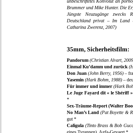
unbeschriftetes Konvolut an porno
Brummer und Mike Hunter. Die Erf
Jüngste Neuzugänge zwecks 
Deutschland privat – Im Land
Catharina Zwerenz, 2007)
35mm, Sicherheitsfilm:
Pandorum
(Christian Alvart, 2009
Einmal Ku’damm und zurück
(H
Don Juan
(John Berry, 1956)
– fr
Yasemin
(Hark Bohm, 1988)
– deu
Für immer und immer
(Hark Bo
Le Juge Fayard dit « le Shériff »
*
Sex-Träume-Report
(Walter Boo
No Man’s Land
(Pat Boyette & R
gut *
Caligula
(Tinto Brass & Bob Gucc
eines Tyrannen), Agfa-Gevaert *