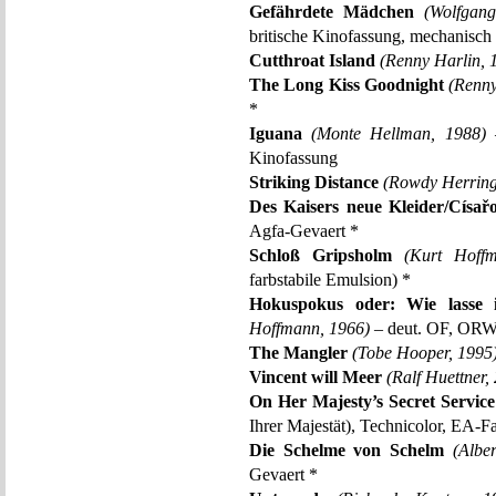
Gefährdete Mädchen
(Wolfgan
britische Kinofassung, mechanisch
Cutthroat Island
(Renny Harlin, 
The Long Kiss Goodnight
(Renny
*
Iguana
(Monte Hellman, 1988)
–
Kinofassung
Striking Distance
(Rowdy Herring
Des Kaisers neue Kleider/Císař
Agfa-Gevaert *
Schloß Gripsholm
(Kurt Hoff
farbstabile Emulsion) *
Hokuspokus oder: Wie lasse
Hoffmann, 1966)
– deut. OF, ORW
The Mangler
(Tobe Hooper, 1995
Vincent will Meer
(Ralf Huettner,
On Her Majesty’s Secret Service
Ihrer Majestät), Technicolor, EA-F
Die Schelme von Schelm
(Albe
Gevaert *