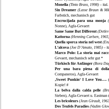
Monella
(Tinto Brass, 1998)
– ital
Sin Dreamer
(Lasse Braun & Mik
Farbstich, mechanisch gut
Encrucijada para una monja
Nonne), Agfa-Gevaert
Same Same But Different
(Detlev
Kattorna
(Henning Carlsen, 1965
Quella sporca storia nel west
(Enz
L’alcova
(Joe D’Amato, 1985)
– i
Marco Polo: La storia mai racc
Gevaert, mechanisch sehr gut *
Türkisch für Anfänger
(Bora Dağ
Per una bara piena di dolla
Companeros), Agfa-Gevaert
‚Sweet Punkin‘ I Love You….
Kopie! #
La belva dalla calda pelle
(Br
Sieben), Agfa-Gevaert u. Eastman (l
Les bricoleurs
(Jean Girault, 196
Des Teufels Paradies
(Vadim Glo