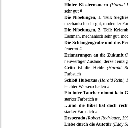
Hinter Klostermauern
(Harald R
sehr gut #
Die Nibelungen, 1. Teil: Siegfri
mechanisch sehr gut, moderater Far
Die Nibelungen, 2. Teil: Kriem
Eastman, mechanisch sehr gut, mod
Die Schlangengrube und das Pe
feuerrot #
Erinnerungen an die Zukunft
(
neuwertiger Zustand, derzeit einzi
Grün ist die Heide
(Harald Re
Farbstich
Schloß Hubertus
(Harald Reinl, 
leichter Wasserschaden #
Ein toter Taucher nimmt kein G
starker Farbstich #
…und die Bibel hat doch rech
starker Farbstich #
Desperado
(Robert Rodriguez, 19
Liebe durch die Autotür
(Eddy Sa