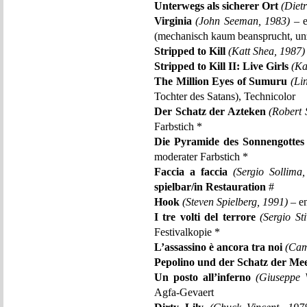
Unterwegs als sicherer Ort
(Diet
Virginia
(John Seeman, 1983)
– e
(mechanisch kaum beansprucht, unz
Stripped to Kill
(Katt Shea, 1987)
Stripped to Kill II: Live Girls
(Ka
The Million Eyes of Sumuru
(Li
Tochter des Satans), Technicolor
Der Schatz der Azteken
(Robert 
Farbstich *
Die Pyramide des Sonnengottes
moderater Farbstich *
Faccia a faccia
(Sergio Sollima
spielbar/in Restauration
#
Hook
(Steven Spielberg, 1991)
– en
I tre volti del terrore
(Sergio Sti
Festivalkopie *
L’assassino è ancora tra noi
(Cami
Pepolino und der Schatz der Me
Un posto all’inferno
(Giuseppe 
Agfa-Gevaert