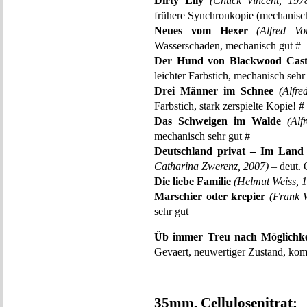
Dirty Lily
(Chuck Vincent, 197
frühere Synchronkopie (mechanisch
Neues vom Hexer
(Alfred Vo
Wasserschaden, mechanisch gut #
Der Hund von Blackwood Cast
leichter Farbstich, mechanisch sehr
Drei Männer im Schnee
(Alfre
Farbstich, stark zerspielte Kopie! #
Das Schweigen im Walde
(Alf
mechanisch sehr gut #
Deutschland privat – Im Land
Catharina Zwerenz, 2007)
– deut. 
Die liebe Familie
(Helmut Weiss, 
Marschier oder krepier
(Frank 
sehr gut
Üb immer Treu nach Möglichke
Gevaert, neuwertiger Zustand, kom
35mm, Cellulosenitrat: