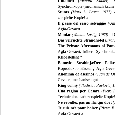
Untamed
(Richard Kanter, 1
Synchronkopie (mechanisch kaum b
Stunts
(Mark L. Lester, 1977)
–
zerspielte Kopie! #
Il paese del sesso selvaggio
(Um
Agfa-Gevaert
Maniac
(William Lustig, 1980)
– D
Das verrückte Strandhotel
(Fran
The Private Afternoons of Pa
Agfa-Gevaert, frühere Synchronk
Klebestellen) *
Banovic Strahinja/Der Falke
Koproduktionsfassung, Agfa-Gevae
Anónima de asesinos
(Juan de O
Gevaert, mechanisch gut
Ring voľný
(Vladislav Pavlovič, 
Una regina per Cesare
(Piero P
Technicolor, stark zerspielte Kopie
Ne réveillez pas un flic qui dort
(
Je suis née pour baiser
(Pierre B
Agfa-Gevaert #