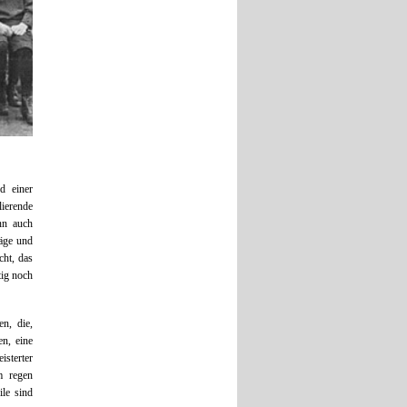
d einer
lierende
nn auch
räge und
ht, das
tig noch
n, die,
en, eine
isterter
m regen
ile sind