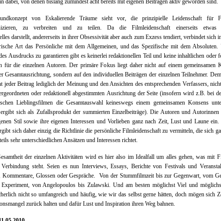
n dabei, von denen bislang zumindest acht bereits mit eigenen Beiträgen aktiv geworden sind.
ndkonzept von Eskalierende Träume sieht vor, die prinzipielle Leidenschaft für 
zieren, zu verbreiten und zu teilen. Da die Filmleidenschaft einerseits etwas z
lles darstellt, andererseits in ihrer Obsessivität aber auch zum Exzess tendiert, verbindet sich in
rische Art das Persönliche mit dem Allgemeinen, und das Spezifische mit dem Absoluten.
 des Ausdrucks zu garantieren gibt es keinerlei redaktionellen Teil und keine inhaltlichen oder 
n für die einzelnen Autoren. Der primäre Fokus liegt daher nicht auf einem gemeinsamen 
er Gesamtausrichtung, sondern auf den individuellen Beiträgen der einzelnen Teilnehmer. De
ht jeder Beitrag lediglich der Meinung und den Ansichten des entsprechenden Verfassers, nich
ergeordneten oder redaktionell abgestimmten Ausrichtung der Seite (insofern wird z.B. bei d
tschen Lieblingsfilmen die Gesamtauswahl keineswegs einem gemeinsamen Konsens unte
ergibt sich als Zufallsprodukt der summierten Einzelbeiträge). Die Autoren und Autorinnen
genen Stil sowie ihre eigenen Interessen und Vorlieben ganz nach Zeit, Lust und Laune ein.
ergibt sich daher einzig die Richtlinie die persönliche Filmleidenschaft zu vermitteln, die sich g
teils sehr unterschiedlichen Ansätzen und Interessen richtet.
esamtheit der einzelnen Aktivitäten wird es hier also im Idealfall um alles gehen, was mit 
 Verbindung steht. Seien es nun Interviews, Essays, Berichte von Festivals und Veranstal
n, Kommentare, Glossen oder Gespräche. Von der Stummfilmzeit bis zur Gegenwart, vom Ge
 Experiment, von Angelopoulos bis Zulawski. Und am besten möglichst Viel und möglichst
herlich nicht so umfangreich und häufig, wie wir das selbst gerne hätten, doch mögen sich Z
onsmangel zurück halten und dafür Lust und Inspiration ihren Weg bahnen.
11.05.2010