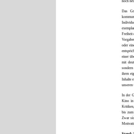
noch neu
Das Gru
kommuni
Individue
exempla
Freiheit
Vorgabe
oder ein
entspric
einer üb
mit deu
sondern 
ihren ei
Inhalte 
unseren 
In der G
Kino in
Kritike
bis zum
Zwar sic
Motivati
Stand: 