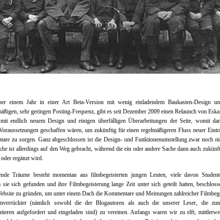
er einem Jahr in einer Art Beta-Version mit wenig einladendem Baukasten-Design un
äßigen, sehr geringen Posting-Frequenz, gibt es seit Dezember 2009 einen Relaunch von Eska
mit endlich neuem Design und einigen überfälligen Überarbeitungen der Seite, womit da
Voraussetzungen geschaffen wären, um zukünftig für einen regelmäßigeren Fluss neuer Eint
are zu sorgen. Ganz abgeschlossen ist die Design- und Funktionenumstellung zwar noch nic
che ist allerdings auf den Weg gebracht, während die ein oder andere Sache dann auch zukünf
 oder ergänzt wird.
rende Träume besteht momentan aus filmbegeisterten jungen Leuten, viele davon Studente
sie sich gefunden und ihre Filmbegeisterung lange Zeit unter sich geteilt hatten, beschloss
ebsite zu gründen, um unter einem Dach die Kommentare und Meinungen zahlreicher Filmbege
mverrückter (nämlich sowohl die der Blogautoren als auch die unserer Leser, die zu
eren aufgefordert und eingeladen sind) zu vereinen. Anfangs waren wir zu elft, mittlerwe