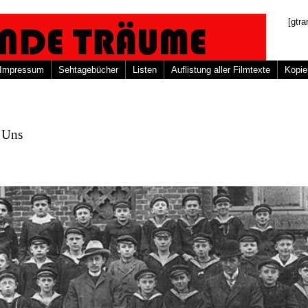
[gtra
Impressum
Sehtagebücher
Listen
Auflistung aller Filmtexte
Kopie
 Uns