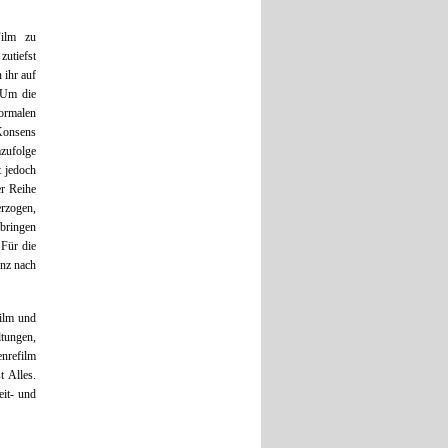
Film zu
utiefst
 ihr auf
 Um die
formalen
Konsens
mzufolge
t jedoch
er Reihe
rzogen,
 bringen
 Für die
anz nach
Film und
tungen,
nrefilm
 Alles.
eit- und