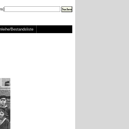
ns]
nleihe/Bestandsliste