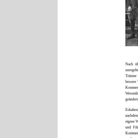
Nach üb
unregelm
Träume 
bessere 
Komment
Wesentli
geändert
Eskalie
nachdem 
eigene W
und Fil
Kommenti