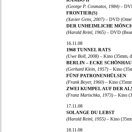
(George P. Cosmatos, 1984)
– DVD
FRONTIER(S)
(Xavier Gens, 2007)
– DVD (OmeU
DER UNHEIMLICHE MÖNC
(Harald Reinl, 1965)
– DVD (Beam
16.11.08
1968 TUNNEL RATS
(Uwe Boll, 2008)
– Kino (35mm, d
BERLIN – ECKE SCHÖNHA
(Gerhard Klein, 1957)
– Kino (35
FÜNF PATRONENHÜLSEN
(Frank Beyer, 1960)
– Kino (35mm
ZWEI KUMPEL AUF DER A
(Franz Marischka, 1973)
– Kino (
17.11.08
SOLANGE DU LEBST
(Harald Reinl, 1955)
– Kino (35m
18.11.08