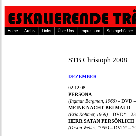
Home
Archiv
Links
Über Uns
Impressum
Sehtagebücher
STB Christoph 2008
DEZEMBER
02.12.08
PERSONA
(Ingmar Bergman, 1966)
– DVD –
MEINE NACHT BEI MAUD
(Eric Rohmer, 1969)
– DVD* – 23
HERR SATAN PERSÖNLICH
(Orson Welles, 1955)
– DVD* – 2