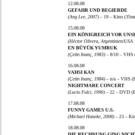
12.08.08
GEFAHR UND BEGIERDE
(Ang Lee, 2007)
– 19 – Kino (35
15.08.08
EIN KÖNIGREICH VOR UNS
(Héctor Olivera, Argentinien/USA
EN BÜYÜK YUMRUK
(Çetin Inanç, 1983)
– 8/10 – VHS
16.08.08
VAHSI KAN
(Çetin Inanç, 1984)
– n/a – VHS (
NIGHTMARE CONCERT
(Lucio Fulci, 1990)
– 22 – DVD (B
17.08.08
FUNNY GAMES U.S.
(Michael Haneke, 2008)
– 23 – K
18.08.08
DIE RECHNUNG GING NICH