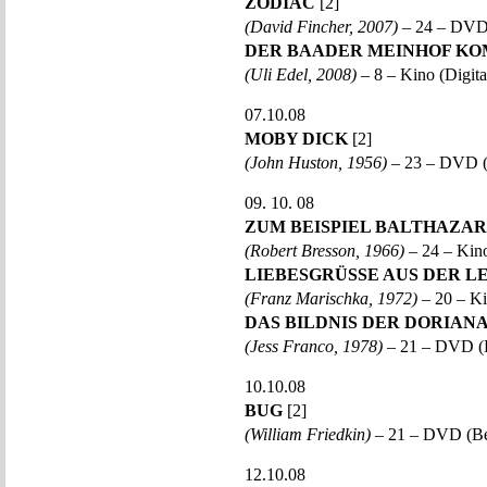
ZODIAC
[2]
(David Fincher, 2007)
– 24 – DVD
DER BAADER MEINHOF K
(Uli Edel, 2008)
– 8 – Kino (Digit
07.10.08
MOBY DICK
[2]
(John Huston, 1956)
– 23 – DVD 
09. 10. 08
ZUM BEISPIEL BALTHAZAR
(Robert Bresson, 1966)
– 24 – Kin
LIEBESGRÜSSE AUS DER L
(Franz Marischka, 1972)
– 20 – K
DAS BILDNIS DER DORIAN
(Jess Franco, 1978)
– 21 – DVD (
10.10.08
BUG
[2]
(William Friedkin)
– 21 – DVD (B
12.10.08