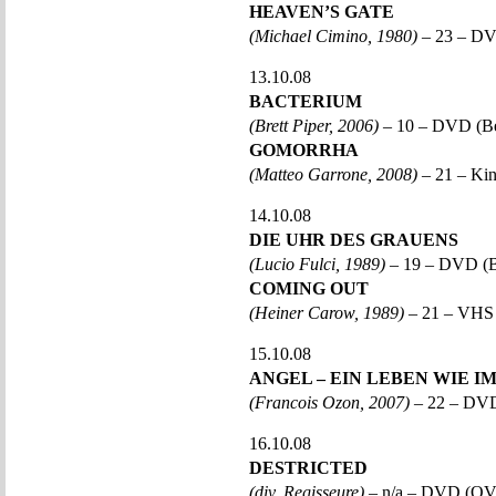
HEAVEN’S GATE
(Michael Cimino, 1980)
– 23 – D
13.10.08
BACTERIUM
(Brett Piper, 2006)
– 10 – DVD (B
GOMORRHA
(Matteo Garrone, 2008)
– 21 – Ki
14.10.08
DIE UHR DES GRAUENS
(Lucio Fulci, 1989)
– 19 – DVD (B
COMING OUT
(Heiner Carow, 1989)
– 21 – VHS
15.10.08
ANGEL – EIN LEBEN WIE I
(Francois Ozon, 2007)
– 22 – DV
16.10.08
DESTRICTED
(div. Regisseure)
– n/a – DVD (OV