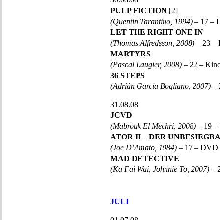
PULP FICTION
[2]
(Quentin Tarantino, 1994)
– 17 –
LET THE RIGHT ONE IN
(Thomas Alfredsson, 2008)
– 23 –
MARTYRS
(Pascal Laugier, 2008)
– 22 – Kin
36 STEPS
(Adrián García Bogliano, 2007)
– 
31.08.08
JCVD
(Mabrouk El Mechri, 2008)
– 19 –
ATOR II – DER UNBESIEGB
(Joe D’Amato, 1984)
– 17 – DVD 
MAD DETECTIVE
(Ka Fai Wai, Johnnie To, 2007)
– 
JULI
01.07.08