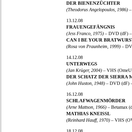
DER BIENENZÜCHTER
(Theodorus Angelopoulos, 1986)
–
13.12.08
FRAUENGEFÄNGNIS
(Jess Franco, 1975)
– DVD (dF) –
CAN I BE YOUR BRATWURS
(Rosa von Praunheim, 1999)
– DVD
14.12.08
UNTERWEGS
(Jan Krüger, 2004)
– VHS (OmeU)
DER SCHATZ DER SIERRA
(John Huston, 1948)
– DVD (dF) –
16.12.08
SCHLAFWAGENMÖRDER
(Arne Mattson, 1966)
– Betamax (d
MATHIAS KNEISSL
(Reinhard Hauff, 1970)
– VHS (OV
18.12.08