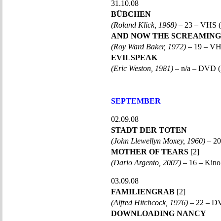
31.10.08
BÜBCHEN
(Roland Klick, 1968)
– 23 – VHS (
AND NOW THE SCREAMING
(Roy Ward Baker, 1972)
– 19 – VH
EVILSPEAK
(Eric Weston, 1981)
– n/a – DVD (
SEPTEMBER
02.09.08
STADT DER TOTEN
(John Llewellyn Moxey, 1960)
– 20
MOTHER OF TEARS
[2]
(Dario Argento, 2007)
– 16 – Kin
03.09.08
FAMILIENGRAB
[2]
(Alfred Hitchcock, 1976)
– 22 – D
DOWNLOADING NANCY