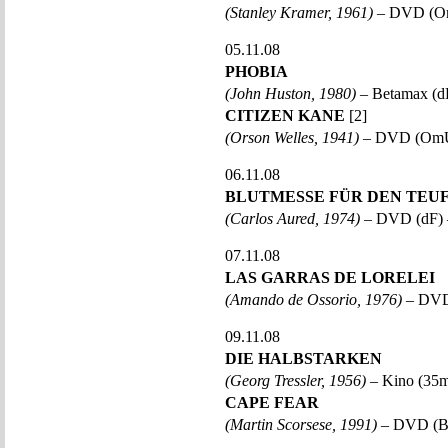
(Stanley Kramer, 1961)
– DVD (O
05.11.08
PHOBIA
(John Huston, 1980)
– Betamax (d
CITIZEN KANE
[2]
(Orson Welles, 1941)
– DVD (OmU
06.11.08
BLUTMESSE FÜR DEN TEU
(Carlos Aured, 1974)
– DVD (dF) 
07.11.08
LAS GARRAS DE LORELEI
(Amando de Ossorio, 1976)
– DVD
09.11.08
DIE HALBSTARKEN
(Georg Tressler, 1956)
– Kino (35m
CAPE FEAR
(Martin Scorsese, 1991)
– DVD (B