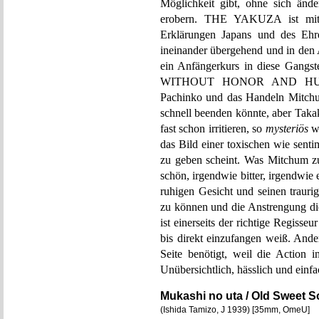
Möglichkeit gibt, ohne sich änd
erobern. THE YAKUZA ist mit 
Erklärungen Japans und des Ehr
ineinander übergehend und in den
ein Anfängerkurs in diese Gangs
WITHOUT HONOR AND HUMANI
Pachinko und das Handeln Mitchum
schnell beenden könnte, aber Taka
fast schon irritieren, so
mysteriös
wi
das Bild einer toxischen wie sentim
zu geben scheint. Was Mitchum zu
schön, irgendwie bitter, irgendwie
ruhigen Gesicht und seinen trauri
zu können und die Anstrengung die
ist einerseits der richtige Regisse
bis direkt einzufangen weiß. Ander
Seite benötigt, weil die Action 
Unübersichtlich, hässlich und einf
Mukashi no uta / Old Sweet 
(Ishida Tamizo, J 1939) [35mm, OmeU]