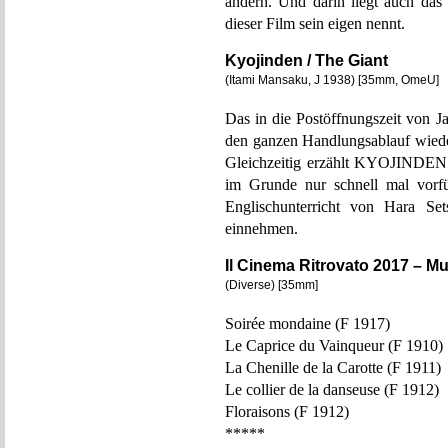
andern. Und darin liegt auch das 
dieser Film sein eigen nennt.
Kyojinden / The Giant
(Itami Mansaku, J 1938) [35mm, OmeU]
Das in die Postöffnungszeit von
den ganzen Handlungsablauf wieder
Gleichzeitig erzählt KYOJINDEN z
im Grunde nur schnell mal vorfü
Englischunterricht von Hara Set
einnehmen.
Il Cinema Ritrovato 2017 – Mus
(Diverse) [35mm]
Soirée mondaine (F 1917)
Le Caprice du Vainqueur (F 1910)
La Chenille de la Carotte (F 1911)
Le collier de la danseuse (F 1912)
Floraisons (F 1912)
*****