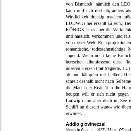
von Bismarck, nämlich den LE
kann und sich deshalb, anders al
Wirklichkeit dreckig machen möc
LUDWIG her erzählt zu sein.
KÖNIGS ist es aber die Wirklichkei
und hässlich, verkommen und falsc
von dieser Welt. Rückprojektionen,
romantische, todessehnsüchtige 
Jugend. Wenn noch keine Ernüchte
herrschen allumfassend diese (
unseren Herzen (mit-)regierte. LU
ab und kämpfen mit heißem Herz
schreit deshalb nicht nach Selbst
die Macht der Realität in die Ha
beugen will er sich nicht gegen 
Ludwig dann aber doch im See erl
Schliff an diesem wage- wie über
erwartet.
Addio giovinezza!
(Augusto Genina, I 1927) [35mm, OZmit