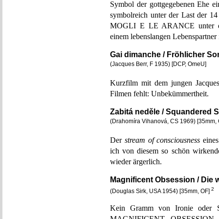
Symbol der gottgegebenen Ehe ei
symbolreich unter der Last der 
MOGLI E LE ARANCE unter der 
einem lebenslangen Lebenspartner 
Gai dimanche / Fröhlicher S
(Jacques Berr, F 1935) [DCP, OmeU]
Kurzfilm mit dem jungen Jacques
Filmen fehlt: Unbekümmertheit.
Zabitá neděle / Squandered 
(Drahomíra Vihanová, CS 1969) [35mm,
Der
stream of consciousness
eines
ich von diesem so schön wirkende
wieder ärgerlich.
Magnificent Obsession / Die
2
(Douglas Sirk, USA 1954) [35mm, OF]
Kein Gramm von Ironie oder S
MAGNIFICENT OBSESSION. Sel