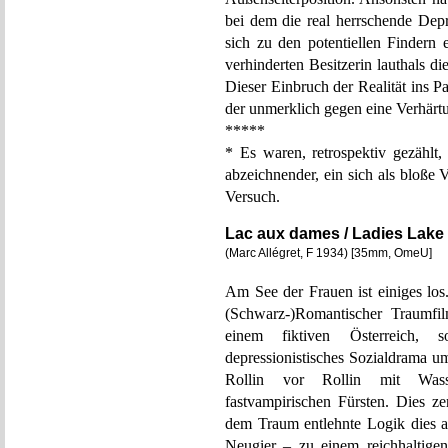
bei dem die real herrschende Depr
sich zu den potentiellen Findern 
verhinderten Besitzerin lauthals d
Dieser Einbruch der Realität ins Pa
der unmerklich gegen eine Verhärt
*****
* Es waren, retrospektiv gezählt,
abzeichnender, ein sich als bloße
Versuch.
Lac aux dames / Ladies Lake
(Marc Allégret, F 1934) [35mm, OmeU]
Am See der Frauen ist einiges los
(Schwarz-)Romantischer Traumfi
einem fiktiven Österreich, s
depressionistisches Sozialdrama u
Rollin vor Rollin mit Wasse
fastvampirischen Fürsten. Dies zer
dem Traum entlehnte Logik dies al
Neugier – zu einem reichhaltig