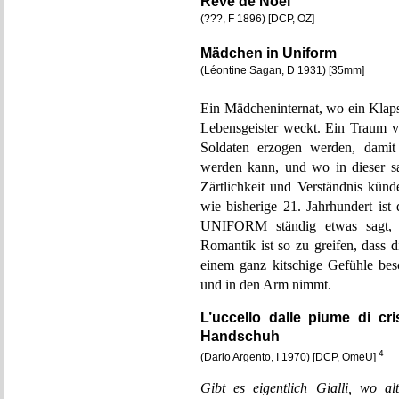
Rêve de Noël
(???, F 1896) [DCP, OZ]
Mädchen in Uniform
(Léontine Sagan, D 1931) [35mm]
Ein Mädcheninternat, wo ein Klaps
Lebensgeister weckt. Ein Traum 
Soldaten erzogen werden, damit
werden kann, und wo in dieser sa
Zärtlichkeit und Verständnis künd
wie bisherige 21. Jahrhundert i
UNIFORM ständig etwas sagt, o
Romantik ist so zu greifen, dass 
einem ganz kitschige Gefühle besc
und in den Arm nimmt.
L’uccello dalle piume di cr
Handschuh
4
(Dario Argento, I 1970) [DCP, OmeU]
Gibt es eigentlich Gialli, wo 