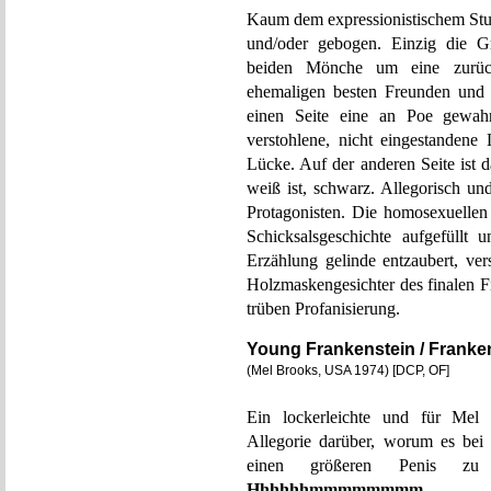
Kaum dem expressionistischem Stum
und/oder gebogen. Einzig die G
beiden Mönche um eine zurück
ehemaligen besten Freunden und 
einen Seite eine an Poe gewah
verstohlene, nicht eingestanden
Lücke. Auf der anderen Seite ist 
weiß ist, schwarz. Allegorisch un
Protagonisten. Die homosexuellen
Schicksalsgeschichte aufgefüllt
Erzählung gelinde entzaubert, ver
Holzmaskengesichter des finalen 
trüben Profanisierung.
Young Frankenstein / Franke
(Mel Brooks, USA 1974) [DCP, OF]
Ein lockerleichte und für Mel B
Allegorie darüber, worum es bei (
einen größeren Penis zu 
Hhhhhhmmmmmmmm
.