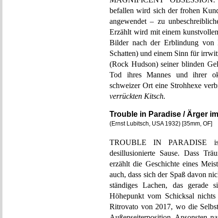
befallen wird sich der frohen Kund
angewendet – zu unbeschreiblich
Erzählt wird mit einem kunstvolle
Bilder nach der Erblindung von
Schatten) und einem Sinn für irrw
(Rock Hudson) seiner blinden Geli
Tod ihres Mannes und ihrer ok
schweizer Ort eine Strohhexe verb
verrückten Kitsch.
Trouble in Paradise / Ärger i
(Ernst Lubitsch, USA 1932) [35mm, OF]
TROUBLE IN PARADISE ist e
desillusionierte Sause. Dass Tr
erzählt die Geschichte eines Meist
auch, dass sich der Spaß davon nic
ständiges Lachen, das gerade si
Höhepunkt vom Schicksal nichts 
Ritrovato von 2017, wo die Selbst
Außenseiterposition. Ansonsten na