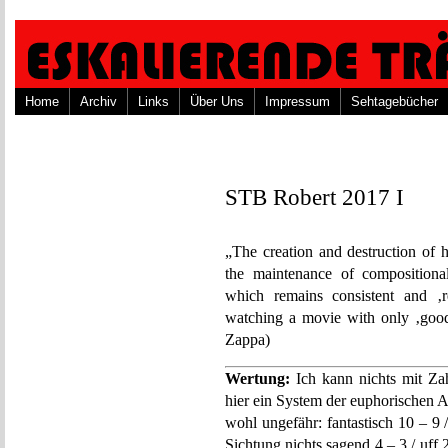
Home
Archiv
Links
Über Uns
Impressum
Sehtagebücher
STB Robert 2017 I
„The creation and destruction of ha
the maintenance of compositiona
which remains consistent and ‚r
watching a movie with only ‚good 
Zappa)
Wertung:
Ich kann nichts mit Za
hier ein System der euphorischen 
wohl ungefähr: fantastisch 10 – 9 /
Sichtung nichts sagend 4 – 3 / uff 2