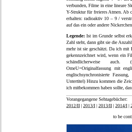
verbunden, Filme in eine lineare S
Y-Struktur für freieres Atmen. Ab 
erhalten: radioaktiv 10 – 9 / ver
auf das ein oder andere Nickerche
Legende:
Ist im Grunde selbst er
Zahl steht, dann gibt sie die Anzah
mehr ist sie geschätzt. Da ich mi
gekennzeichnet wird, wenn ein Fil
schändlicherweise auch. (
OmeU=Originalfassung mit engli
englischsynchronisierte Fassung
Untertitel) Hinzu kommen die Zeic
ich mitbekommen haben sollte, dass
Vorangegangene Sehtagebücher:
2012/II
|
2013/I
|
2013/II
|
2014/I
|
to be con