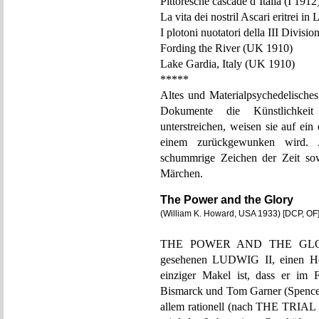
Pittoresche cascade d’Italia (I 1912
La vita dei nostril Ascari eritrei in 
I plotoni nuotatori della III Divisio
Fording the River (UK 1910)
Lake Gardia, Italy (UK 1910)
*****
Altes und Materialpsychedelisches
Dokumente die Künstlichkeit 
unterstreichen, weisen sie auf ei
einem zurückgewunken wird
schummrige Zeichen der Zeit sow
Märchen.
The Power and the Glory
(William K. Howard, USA 1933) [DCP, OF
THE POWER AND THE GLORY i
gesehenen LUDWIG II, einen Held
einziger Makel ist, dass er im 
Bismarck und Tom Garner (Spencer 
allem rationell (nach THE TRI