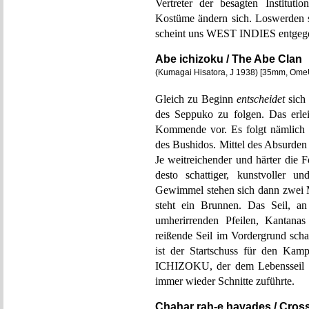
Vertreter der besagten Institutio
Kostüme ändern sich. Loswerden s
scheint uns WEST INDIES entgege
Abe ichizoku / The Abe Clan
(Kumagai Hisatora, J 1938) [35mm, Ome
Gleich zu Beginn
entscheidet
sich
des Seppuko zu folgen. Das erleic
Kommende vor. Es folgt nämlich 
des Bushidos. Mittel des Absurden
Je weitreichender und härter die
desto schattiger, kunstvoller u
Gewimmel stehen sich dann zwei 
steht ein Brunnen. Das Seil, a
umherirrenden Pfeilen, Kantana
reißende Seil im Vordergrund scha
ist der Startschuss für den Ka
ICHIZOKU, der dem Lebensseil d
immer wieder Schnitte zuführte.
Chahar rah-e havades / Cros