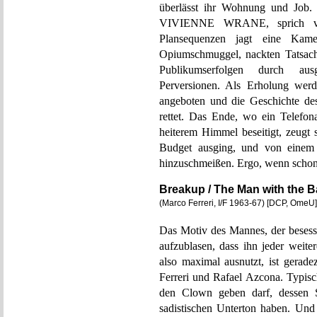
überlässt ihr Wohnung und Job
VIVIENNE WRANE, sprich von
Plansequenzen jagt eine Kam
Opiumschmuggel, nackten Tatsach
Publikumserfolgen durch ausg
Perversionen. Als Erholung wer
angeboten und die Geschichte des
rettet. Das Ende, wo ein Telefon
heiterem Himmel beseitigt, zeugt 
Budget ausging, und von einem r
hinzuschmeißen. Ergo, wenn schon
Breakup / The Man with the B
(Marco Ferreri, I/F 1963-67) [DCP, OmeU]
Das Motiv des Mannes, der besesse
aufzublasen, dass ihn jeder weite
also maximal ausnutzt, ist gerad
Ferreri und Rafael Azcona. Typisc
den Clown geben darf, dessen Sp
sadistischen Unterton haben. Un