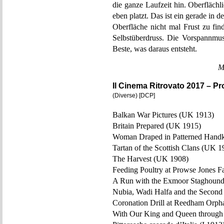
die ganze Laufzeit hin. Oberfläch
eben platzt. Das ist ein gerade in
Oberfläche nicht mal Frust zu fi
Selbstüberdruss. Die Vorspannmusi
Beste, was daraus entsteht.
M
Il Cinema Ritrovato 2017 – 
(Diverse) [DCP]
Balkan War Pictures (UK 1913)
Britain Prepared (UK 1915)
Woman Draped in Patterned Handk
Tartan of the Scottish Clans (UK 1
The Harvest (UK 1908)
Feeding Poultry at Prowse Jones 
A Run with the Exmoor Staghoun
Nubia, Wadi Halfa and the Second
Coronation Drill at Reedham Orp
With Our King and Queen through 