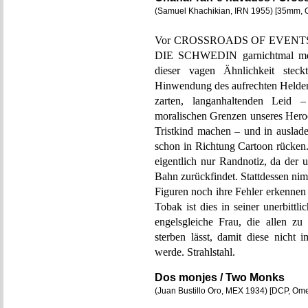
(Samuel Khachikian, IRN 1955) [35mm,
Vor CROSSROADS OF EVENTS si
DIE SCHWEDIN garnichtmal mehr
dieser vagen Ähnlichkeit stec
Hinwendung des aufrechten Helde
zarten, langanhaltenden Leid 
moralischen Grenzen unseres Heroe
Tristkind machen – und in auslad
schon in Richtung Cartoon rüc
eigentlich nur Randnotiz, da der 
Bahn zurückfindet. Stattdessen nim
Figuren noch ihre Fehler erkennen
Tobak ist dies in seiner unerbitt
engelsgleiche Frau, die allen zu 
sterben lässt, damit diese nicht
werde. Strahlstahl.
Dos monjes / Two Monks
(Juan Bustillo Oro, MEX 1934) [DCP, Om