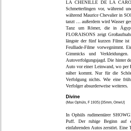
LA CHENILLE DE LA CAROTTE
Schmetterlingen vor, während un
während Maurice Chevalier in 
tanzt … außerdem wird Wasser 
Tanz um Römer, die in Ägypte
FLORAISONS zeigt Großaufnahme
längste der fünf kurzen Film
Feulliade-Filme vorwegnimmt. Ei
Gimmicks und Verkleidungen. S
Autoverfolgungsjagd. Die hinter d
Auto vor einer Leinwand, wo per R
näher kommt. Nur für die Schönh
Verfolgung nichts. Wie eine früh
Verfolger absurderweise weiteres.
Divine
(Max Ophüls, F 1935) [35mm, OmeU]
In Ophüls rudimentärer SHOWGI
Puff. Der ruhige Beginn auf 
einfahrenden Autos zerstört. Eine 