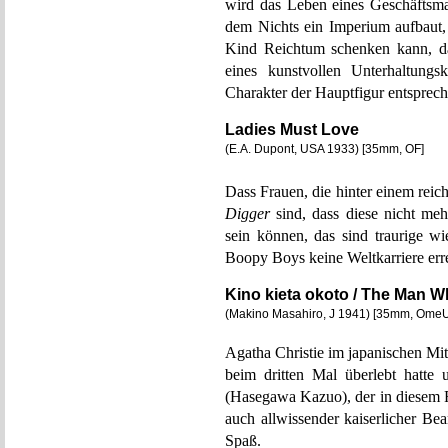
wird das Leben eines Geschäftsman
dem Nichts ein Imperium aufbaut, 
Kind Reichtum schenken kann, da
eines kunstvollen Unterhaltungs
Charakter der Hauptfigur entsprec
Ladies Must Love
(E.A. Dupont, USA 1933) [35mm, OF]
Dass Frauen, die hinter einem reich
Digger
sind, dass diese nicht me
sein können, das sind traurige w
Boopy Boys keine Weltkarriere erre
Kino kieta okoto / The Man 
(Makino Masahiro, J 1941) [35mm, OmeU
Agatha Christie im japanischen Mit
beim dritten Mal überlebt hatte 
(Hasegawa Kazuo), der in diesem F
auch allwissender kaiserlicher Bea
Spaß.