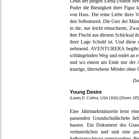
Leids der jungen Elena (Ninón Sev
Puder die Biestigkeit ihrer Figur
von Hass. Die reine Liebe ihres Va
den Selbstmord. Die Gier der Männ
in die, nur leicht retuschierte, Z
ihre Flucht aus diesem Schicksal i
ihrer Lage Schuld ist. Und diese 
nehmend. AVENTURERA begibt sich
schlängelnden Weg und endet an ei
und wo einem am Ende nur der Au
traurige, übersehene Mörder ohne 
Do
Young Desire
(Lewis D. Collins, USA 1930) [35mm, OF]
Eine Jahrmarktstänzerin lernt ei
passenden Grundschullächeln li
hassen. Ein Dokument des Graue
verinnerlichen und statt eine p
Selbstverachtung unterzugehen. Pie