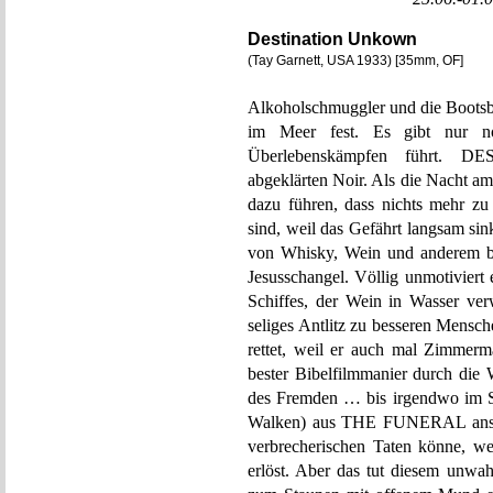
Destination Unkown
(Tay Garnett, USA 1933) [35mm, OF]
Alkoholschmuggler und die Bootsb
im Meer fest. Es gibt nur n
Überlebenskämpfen führt. 
abgeklärten Noir. Als die Nacht am
dazu führen, dass nichts mehr zu r
sind, weil das Gefährt langsam si
von Whisky, Wein und anderem be
Jesusschangel. Völlig unmotiviert
Schiffes, der Wein in Wasser verw
seliges Antlitz zu besseren Mensc
rettet, weil er auch mal Zimmerm
bester Bibelfilmmanier durch die
des Fremden … bis irgendwo im Sc
Walken) aus THE FUNERAL anschlei
verbrecherischen Taten könne, we
erlöst. Aber das tut diesem unwa