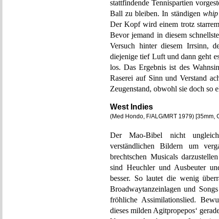
stattfindende Tennispartien vorge
Ball zu bleiben. In ständigen
whip
Der Kopf wird einem trotz starre
Bevor jemand in diesem schnellste
Versuch hinter diesem Irrsinn, d
diejenige tief Luft und dann geht
los. Das Ergebnis ist des Wahnsin
Raserei auf Sinn und Verstand ac
Zeugenstand, obwohl sie doch so e
West Indies
(Med Hondo, F/ALG/MRT 1979) [35mm,
Der Mao-Bibel nicht unglei
verständlichen Bildern um verg
brechtschen Musicals darzustelle
sind Heuchler und Ausbeuter und
besser. So lautet die wenig übe
Broadwaytanzeinlagen und Songs di
fröhliche Assimilationslied. Bew
dieses milden Agitpropepos‘ gerade