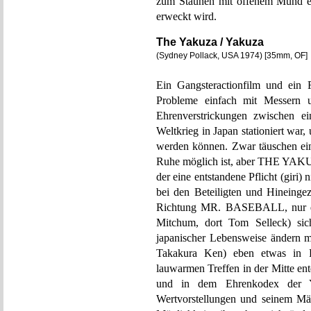
zum Staunen mit offenem Mund ei
erweckt wird.
The Yakuza / Yakuza
(Sydney Pollack, USA 1974) [35mm, OF]
Ein Gangsteractionfilm und ein 
Probleme einfach mit Messern u
Ehrenverstrickungen zwischen 
Weltkrieg in Japan stationiert war
werden können. Zwar täuschen ein 
Ruhe möglich ist, aber THE YAKUZA
der eine entstandene Pflicht (giri)
bei den Beteiligten und Hineinge
Richtung MR. BASEBALL, nur das
Mitchum, dort Tom Selleck) si
japanischer Lebensweise ändern m
Takakura Ken) eben etwas in Ri
lauwarmen Treffen in der Mitte ent
und in dem Ehrenkodex der Ya
Wertvorstellungen und seinem Män