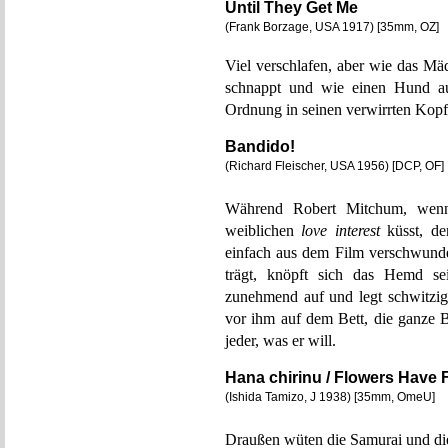
Until They Get Me
(Frank Borzage, USA 1917) [35mm, OZ]
Viel verschlafen, aber wie das M
schnappt und wie einen Hund au
Ordnung in seinen verwirrten Kopf 
Bandido!
(Richard Fleischer, USA 1956) [DCP, OF]
Während Robert Mitchum, wenn 
weiblichen
love interest
küsst, de
einfach aus dem Film verschwunden
trägt, knöpft sich das Hemd s
zunehmend auf und legt schwitzig
vor ihm auf dem Bett, die ganze 
jeder, was er will.
Hana chirinu / Flowers Have 
(Ishida Tamizo, J 1938) [35mm, OmeU]
Draußen wüten die Samurai und d