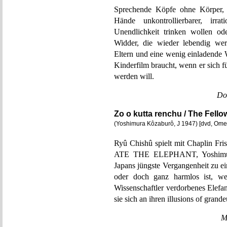
Sprechende Köpfe ohne Körper, s
Hände unkontrollierbarer, irrat
Unendlichkeit trinken wollen o
Widder, die wieder lebendig wer
Eltern und eine wenig einladende
Kinderfilm braucht, wenn er sich 
werden will.
Do
Zo o kutta renchu / The Fell
(Yoshimura Kôzaburô, J 1947) [dvd, Om
Ryû Chishû spielt mit Chaplin 
ATE THE ELEPHANT, Yoshimura K
Japans jüngste Vergangenheit zu e
oder doch ganz harmlos ist, wei
Wissenschaftler verdorbenes Elefan
sie sich an ihren illusions of gran
M