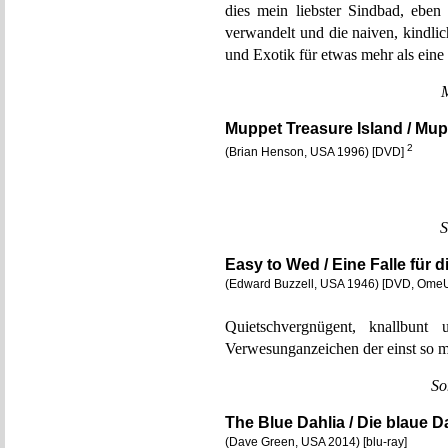
dies mein liebster Sindbad, ebe
verwandelt und die naiven, kindl
und Exotik für etwas mehr als eine
Muppet Treasure Island / Mup
2
(Brian Henson, USA 1996) [DVD]
S
Easy to Wed / Eine Falle für d
(Edward Buzzell, USA 1946) [DVD, Ome
Quietschvergnügent, knallbun
Verwesunganzeichen der einst so 
So
The Blue Dahlia / Die blaue D
(Dave Green, USA 2014) [blu-ray]