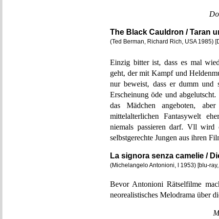
Do
The Black Cauldron / Taran 
(Ted Berman, Richard Rich, USA 1985) 
Einzig bitter ist, dass es mal w
geht, der mit Kampf und Heldenmut
nur beweist, dass er dumm und s
Erscheinung öde und abgelutscht. 
das Mädchen angeboten, aber d
mittelalterlichen Fantasywelt e
niemals passieren darf. Vll wird
selbstgerechte Jungen aus ihren Fi
La signora senza camelie / 
(Michelangelo Antonioni, I 1953) [blu-ra
Bevor Antonioni Rätselfilme mach
neorealistisches Melodrama über di
M