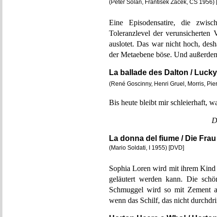
(Peter Solan, František Žáček, CS 1956
Eine Episodensatire, die zwisch
Toleranzlevel der verunsicherte
auslotet. Das war nicht hoch, 
der Metaebene böse. Und außerdem 
La ballade des Dalton / Lucky
(René Goscinny, Henri Gruel, Morris, Pie
Bis heute bleibt mir schleierhaft, wa
D
La donna del fiume / Die Fra
(Mario Soldati, I 1955) [DVD]
Sophia Loren wird mit ihrem Kind 
geläutert werden kann. Die schö
Schmuggel wird so mit Zement a
wenn das Schilf, das nicht durchd