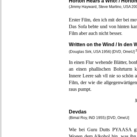
Horton Hears a Who! / Horton
(Jimmy Hayward, Steve Martino, USA 2008
Erster Film, den ich mit der bei 
Das Sofa bebte und von hinten k
Film aber auch nicht besser.
Written on the Wind / In den
(Douglas Sirk, USA 1956) [DVD, OmeU]
In einen Flur wehende Blätter, bo
an einen phallischen Bohrturm k
Innere Leere sah vll nie so schön
Film, der wie die allgegenwärtige
raus pumpt.
Devdas
(Bimal Roy, IND 1955) [DVD, OmeU]
Wie bei Guru Dutts PYAASA gibt 
Wogen dem Alkohol hin, was ihn