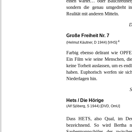
einen wartet… oder Bauchredner
sondern die genau umgedreht in 
Realität mit anderen Mitteln.
D
Große Freiheit Nr. 7
4
(Helmut Käutner, D 1944) [VHS]
Farbig ebenso delirant wie OPF
Ein Film wie seine Menschen, die
keine Torheit auslassen, um es en
haben. Euphorisch werfen sie sic
Niederlagen hin.
S
Hets / Die Hörige
(Alf Sjöberg, S 1944) [DVD, OmU]
Dass HETS, also Qual, im Deu
bezeichnend. So wird Bertha n
Saubermannschüler, der zwische