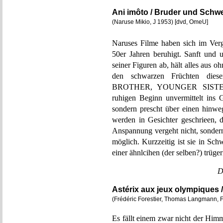
Ani imôto / Bruder und Schw
(Naruse Mikio, J 1953) [dvd, OmeU]
Naruses Filme haben sich im Verg
50er Jahren beruhigt. Sanft und u
seiner Figuren ab, hält alles aus 
den schwarzen Früchten die
BROTHER, YOUNGER SISTER s
ruhigen Beginn unvermittelt ins G
sondern prescht über einen hinwe
werden in Gesichter geschrieen,
Anspannung vergeht nicht, sondern
möglich. Kurzzeitig ist sie in Sch
einer ähnlcihen (der selben?) trüg
D
Astérix aux jeux olympiques 
(Frédéric Forestier, Thomas Langmann, F
Es fällt einem zwar nicht der Himm