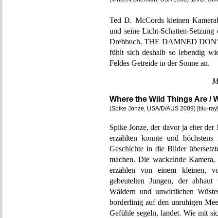
Ted D. McCords kleinen Kamera
und seine Licht-Schatten-Setzung 
Drehbuch. THE DAMNED DON’T CR
fühlt sich deshalb so lebendig w
Feldes Getreide in der Sonne an.
M
Where the Wild Things Are / 
(Spike Jonze, USA/D/AUS 2009) [blu-ray
Spike Jonze, der davor ja eher der
erzählten konnte und höchsten
Geschichte in die Bilder übersetzt
machen. Die wackelnde Kamera, d
erzählen von einem kleinen, v
gebeutelten Jungen, der abhaut 
Wäldern und unwirtlichen Wüsten
borderlinig auf den unruhigen Meer
Gefühle segeln, landet. Wie mit s