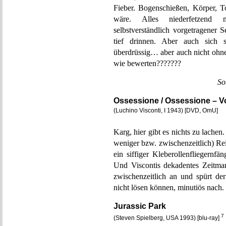
Fieber. Bogenschießen, Körper, 
wäre. Alles niederfetzend m
selbstverständlich vorgetragener
tief drinnen. Aber auch sich s
überdrüssig… aber auch nicht oh
wie bewerten???????
So
Ossessione / Ossessione – V
(Luchino Visconti, I 1943) [DVD, OmU]
Karg, hier gibt es nichts zu lache
weniger bzw. zwischenzeitlich) Re
ein siffiger Kleberollenfliegernf
Und Viscontis dekadentes Zeitman
zwischenzeitlich an und spürt der
nicht lösen können, minutiös nach.
Jurassic Park
7
(Steven Spielberg, USA 1993) [blu-ray]