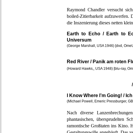
Raymond Chandler versucht sich
boiled-Zitierbarkeit aufzuwerfen.
die Inszenierung dieses netten klei
Earth to Echo / Earth to 
Universum
(George Marshall, USA 1946) [dvd, Ome
Red River / Panik am roten F
(Howard Hawks,, USA 1948) [blu-ray, O
I Know Where I’m Going! / Ic
(Michael Powell, Emeric Pressburger, G
Nach diverse Lanzenbrechung
phantasischen, übersprudelten Sc
ramontische Großtaten ins Kino. H
Gestaltungswille angehäuft. Das v