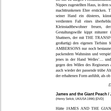
Nippes zugestellten Haus, in dem se
machttrunkenen Ehre erstick
seiner Hand ein düsteres, kün
verdienten Fall eines überhebli
Kleinstadtbewohner freuen, d
Gestaltungswille kippt mitunter
Shattners, der mit THE TRANSF
großartig) den eigenen Tiefsin
AMBERSONS nur noch bestaunens
packendem Wahnsinn und verspielt
jenes in der Hand Welles’… und 
gegen den Willen des Regisseurs 
auch wieder der passende trübe Abs
der erhaltenen Form anfühlt, als ob 
D
James and the Giant Peach / 
(Henry Selick, UK/USA 1996) [DVD]
Hätte JAMES AND THE GIANT P