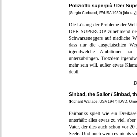
Poliziotto superpiù / Der Sup
(Sergio Corbucci, I/E/USA 1980) [blu-ray
Die Lösung der Probleme der Welt 
DER SUPERCOP zunehmend neuroti
Schwarzeneggers auf niedliche We
dass nur die ausgelatschten We
irgendwelche Ambitionen zu
unterzubringen. Trotzdem irgendwi
mehr sein will, außer etwas Klama
debil.
D
Sinbad, the Sailor / Sinbad, th
(Richard Wallace, USA 1947) [DVD, Om
Fairbanks spielt wie ein Dreikäse
unterhält: alles etwas zu viel, ab
Vater, der dies auch schon vor 20
Seele. Und auch wenn es nichts vo