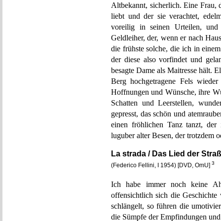
Altbekannt, sicherlich. Eine Frau,
liebt und der sie verachtet, ede
voreilig in seinen Urteilen, un
Geldleiher, der, wenn er nach Haus
die frühste solche, die ich in ein
der diese also vorfindet und gela
besagte Dame als Maitresse hält. El
Berg hochgetragene Fels wieder 
Hoffnungen und Wünsche, ihre Würd
Schatten und Leerstellen, wunder
gepresst, das schön und atemraube
einen fröhlichen Tanz tanzt, der
luguber alter Besen, der trotzdem o
La strada / Das Lied der Stra
3
(Federico Fellini, I 1954) [DVD, OmU]
Ich habe immer noch keine Ahn
offensichtlich sich die Geschicht
schlängelt, so führen die umotiv
die Sümpfe der Empfindungen und E