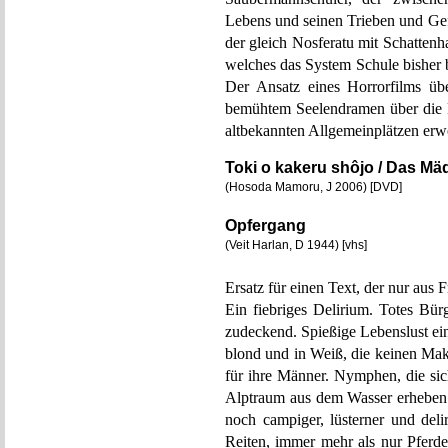
Lebens und seinen Trieben und Gefü
der gleich Nosferatu mit Schatten
welches das System Schule bisher be
Der Ansatz eines Horrorfilms üb
bemühtem Seelendramen über die K
altbekannten Allgemeinplätzen erw
Toki o kakeru shôjo / Das Mä
(Hosoda Mamoru, J 2006) [DVD]
Opfergang
(Veit Harlan, D 1944) [vhs]
Ersatz für einen Text, der nur aus 
Ein fiebriges Delirium. Totes Bür
zudeckend. Spießige Lebenslust ei
blond und in Weiß, die keinen Ma
für ihre Männer. Nymphen, die sic
Alptraum aus dem Wasser erheben.
noch campiger, lüsterner und deli
Reiten, immer mehr als nur Pferd