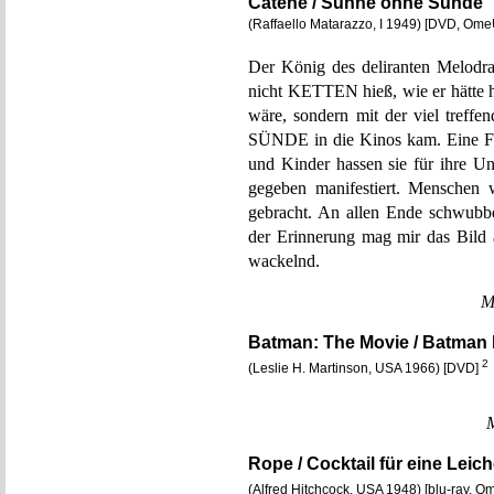
Catene / Sühne ohne Sünde
(Raffaello Matarazzo, I 1949) [DVD, Ome
Der König des deliranten Melodr
nicht KETTEN hieß, wie er hätte h
wäre, sondern mit der viel tref
SÜNDE in die Kinos kam. Eine F
und Kinder hassen sie für ihre Un
gegeben manifestiert. Menschen 
gebracht. An allen Ende schwubb
der Erinnerung mag mir das Bil
wackelnd.
M
Batman: The Movie / Batman h
2
(Leslie H. Martinson, USA 1966) [DVD]
Rope / Cocktail für eine Leic
(Alfred Hitchcock, USA 1948) [blu-ray, 