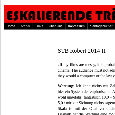
Home
Archiv
Links
Über Uns
Impressum
Sehtagebücher
STB Robert 2014 II
„If my films are messy, it is probab
cinema. The audience must not admi
they would a computer or the law 
Wertung:
Ich kann nichts mit Za
hier ein System der euphorischen 
wohl ungefähr: fantastisch 10,0 – 9,
5,0 / mir zur Sichtung nichts sagend
Skala ist mit der Qual verbunde
Deshalb hat die Wertung eine Y-St