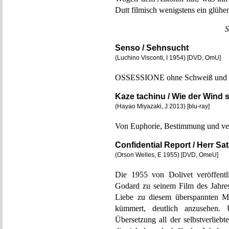
Dutt filmisch wenigstens ein glüh
S
Senso / Sehnsucht
(Luchino Visconti, I 1954) [DVD, OmU]
OSSESSIONE ohne Schweiß und Dr
Kaze tachinu / Wie der Wind 
(Hayao Miyazaki, J 2013) [blu-ray]
Von Euphorie, Bestimmung und ve
Confidential Report / Herr Sa
(Orson Welles, E 1955) [DVD, OmeU]
Die 1955 von Dolivet veröffen
Godard zu seinem Film des Jahres
Liebe zu diesem überspannten Ma
kümmert, deutlich anzusehen. 
Übersetzung all der selbstverlieb