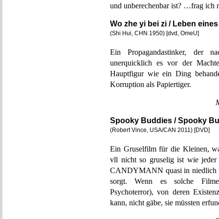
und unberechenbar ist? …frag ich 
Wo zhe yi bei zi / Leben eines
(Shi Hui, CHN 1950) [dvd, OmeU]
Ein Propagandastinker, der na
unerquicklich es vor der Mach
Hauptfigur wie ein Ding behandel
Korruption als Papiertiger.
Spooky Buddies / Spooky Bud
(Robert Vince, USA/CAN 2011) [DVD]
Ein Gruselfilm für die Kleinen, 
vll nicht so gruselig ist wie jed
CANDYMANN quasi in niedlich ver
sorgt. Wenn es solche Filme
Psychoterror), von deren Existen
kann, nicht gäbe, sie müssten erfu