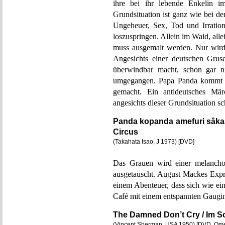
ihre bei ihr lebende Enkelin i
Grundsituation ist ganz wie bei 
Ungeheuer, Sex, Tod und Irration
loszuspringen. Allein im Wald, all
muss ausgemalt werden. Nur wir
Angesichts einer deutschen Gruse
überwindbar macht, schon gar ni
umgegangen. Papa Panda kommt m
gemacht. Ein antideutsches Mär
angesichts dieser Grundsituation s
Panda kopanda amefuri sâka
Circus
(Takahata Isao, J 1973) [DVD]
Das Grauen wird einer melanchol
ausgetauscht. August Mackes Expr
einem Abenteuer, dass sich wie ei
Café mit einem entspannten Gaugin
The Damned Don’t Cry / Im S
(Vincent Sherman, USA 1950) [DVD, Om