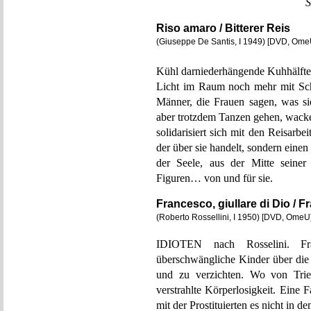
S
Riso amaro / Bitterer Reis
(Giuseppe De Santis, I 1949) [DVD, Ome
Kühl darniederhängende Kuhhälften
Licht im Raum noch mehr mit Scha
Männer, die Frauen sagen, was si
aber trotzdem Tanzen gehen, wacke
solidarisiert sich mit den Reisarb
der über sie handelt, sondern einen
der Seele, aus der Mitte seine
Figuren… von und für sie.
Francesco, giullare di Dio / 
(Roberto Rossellini, I 1950) [DVD, OmeU
IDIOTEN nach Rosselini. Fr
überschwängliche Kinder über die 
und zu verzichten. Wo von Trier
verstrahlte Körperlosigkeit. Eine 
mit der Prostituierten es nicht in d