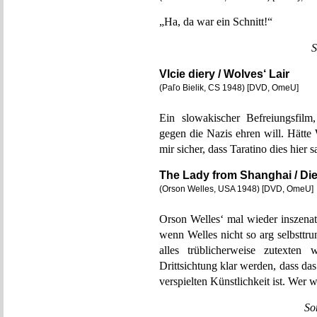
„Ha, da war ein Schnitt!“
S
Vlcie diery / Wolves‘ Lair
(Paľo Bielik, CS 1948) [DVD, OmeU]
Ein slowakischer Befreiungsfil
gegen die Nazis ehren will. Hätte
mir sicher, dass Taratino dies hier s
The Lady from Shanghai / Di
(Orson Welles, USA 1948) [DVD, OmeU]
Orson Welles‘ mal wieder inszenato
wenn Welles nicht so arg selbsttr
alles trüblicherweise zutexten
Drittsichtung klar werden, dass d
verspielten Künstlichkeit ist. Wer w
So