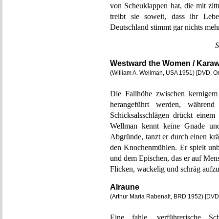
von Scheuklappen hat, die mit zit
treibt sie soweit, dass ihr Leb
Deutschland stimmt gar nichts meh
S
Westward the Women / Karaw
(William A. Wellman, USA 1951) [DVD, 
Die Fallhöhe zwischen kernigem
herangeführt werden, während 
Schicksalsschlägen drückt eine
Wellman kennt keine Gnade und 
Abgründe, tanzt er durch einen kr
den Knochenmühlen. Er spielt unb
und dem Epischen, das er auf Mens
Flicken, wackelig und schräg aufzu
Alraune
(Arthur Maria Rabenalt, BRD 1952) [DVD
Eine fahle, verführerische Sc