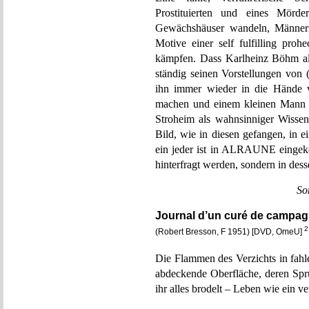
Prostituierten und eines Mör
Gewächshäuser wandeln, Männern
Motive einer self fulfilling pr
kämpfen. Dass Karlheinz Böhm als 
ständig seinen Vorstellungen von (w
ihn immer wieder in die Hände 
machen und einem kleinen Mann i
Stroheim als wahnsinniger Wissen
Bild, wie in diesen gefangen, in
ein jeder ist in ALRAUNE eingeke
hinterfragt werden, sondern in des
So
Journal d’un curé de campag
2
(Robert Bresson, F 1951) [DVD, OmeU]
Die Flammen des Verzichts in fahl
abdeckende Oberfläche, deren Spr
ihr alles brodelt – Leben wie ein v