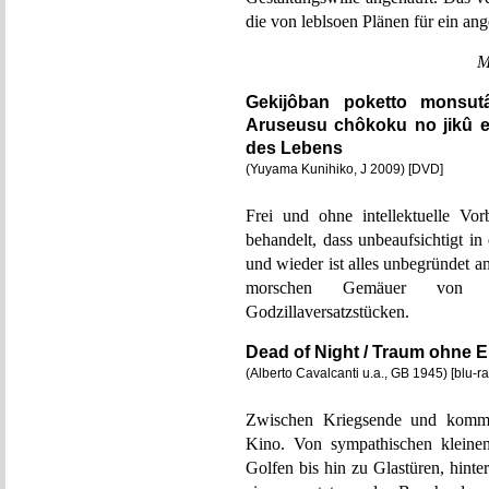
die von leblsoen Plänen für ein 
M
Gekijôban poketto monsu
Aruseusu chôkoku no jikû 
des Lebens
(Yuyama Kunihiko, J 2009) [DVD]
Frei und ohne intellektuelle Vo
behandelt, dass unbeaufsichtigt in
und wieder ist alles unbegründet an
morschen Gemäuer von Po
Godzillaversatzstücken.
Dead of Night / Traum ohne 
(Alberto Cavalcanti u.a., GB 1945) [blu-
Zwischen Kriegsende und kommen
Kino. Von sympathischen kleinen
Golfen bis hin zu Glastüren, hint