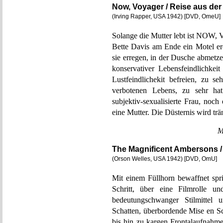
Now, Voyager / Reise aus de
(Irving Rapper, USA 1942) [DVD, OmeU]
Solange die Mutter lebt ist NOW,
Bette Davis am Ende ein Motel e
sie erregen, in der Dusche abmetze
konservativer Lebensfeindlichkei
Lustfeindlichekit befreien, zu s
verbotenen Lebens, zu sehr ha
subjektiv-sexualisierte Frau, noch 
eine Mutter. Die Düsternis wird tr
M
The Magnificent Ambersons 
(Orson Welles, USA 1942) [DVD, OmU]
Mit einem Füllhorn bewaffnet spri
Schritt, über eine Filmrolle un
bedeutungschwanger Stilmittel u
Schatten, überbordende Mise en Scè
bis hin zu kargen Frontalaufnahme