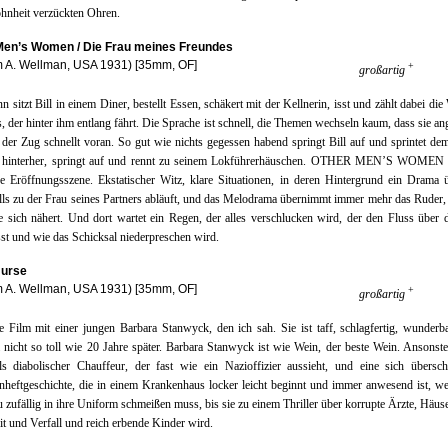
hnheit verzückten Ohren.
Men’s Women / Die Frau meines Freundes
m A. Wellman, USA 1931) [35mm, OF]
+
großartig
n sitzt Bill in einem Diner, bestellt Essen, schäkert mit der Kellnerin, isst und zählt dabei di
, der hinter ihm entlang fährt. Die Sprache ist schnell, die Themen wechseln kaum, dass sie an
der Zug schnellt voran. So gut wie nichts gegessen habend springt Bill auf und sprintet dem
hinterher, springt auf und rennt zu seinem Lokführerhäuschen. OTHER MEN’S WOMEN r
e Eröffnungsszene. Ekstatischer Witz, klare Situationen, in deren Hintergrund ein Drama 
lls zu der Frau seines Partners abläuft, und das Melodrama übernimmt immer mehr das Ruder,
 sich nähert. Und dort wartet ein Regen, der alles verschlucken wird, der den Fluss über 
ässt und wie das Schicksal niederpreschen wird.
Nurse
m A. Wellman, USA 1931) [35mm, OF]
+
großartig
e Film mit einer jungen Barbara Stanwyck, den ich sah. Sie ist taff, schlagfertig, wunderb
 nicht so toll wie 20 Jahre später. Barbara Stanwyck ist wie Wein, der beste Wein. Ansonst
ls diabolischer Chauffeur, der fast wie ein Nazioffizier aussieht, und eine sich übersch
heftgeschichte, die in einem Krankenhaus locker leicht beginnt und immer anwesend ist, w
u zufällig in ihre Uniform schmeißen muss, bis sie zu einem Thriller über korrupte Ärzte, Häuse
t und Verfall und reich erbende Kinder wird.