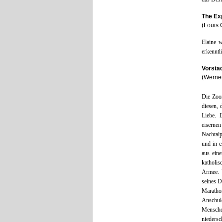
The Exp
(Louis 
Elaine 
erkenntl
Vorsta
(Werne
Die Zoom
diesen, 
Liebe. 
eisernen
Nachtalp
und in e
aus eine
katholis
Armee. U
seines D
Maratho
Anschul
Menschen
niedersc