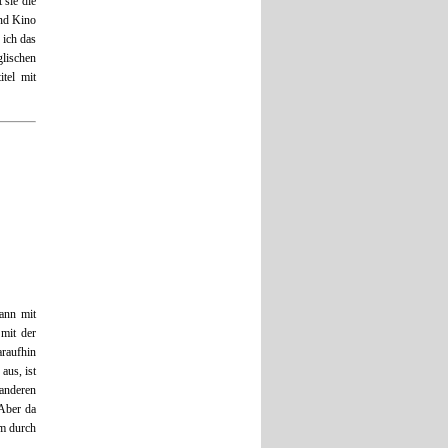
 sie die
und Kino
 ich das
lischen
tel mit
ann mit
 mit der
araufhin
aus, ist
ren
 Aber da
em durch