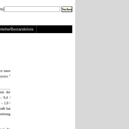
ns]
nleihe/Bestandsliste
nce must
ysics.“
tem der
– 9,4 /
 – 1,0 /
halb hat
störung