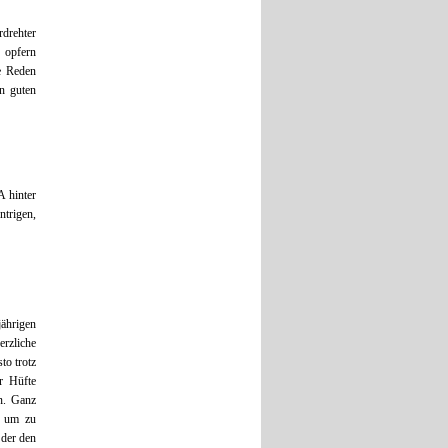
rdrehter
 opfern
e Reden
n guten
 hinter
ntrigen,
jährigen
rzliche
to trotz
r Hüfte
n. Ganz
n um zu
 der den