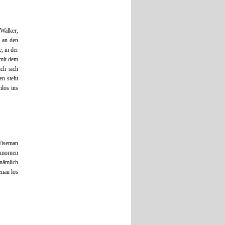
 Walker,
k an den
, in der
 mit dem
ich sich
en steht
nlos ins
Wiseman
rmornen
 nämlich
enau los