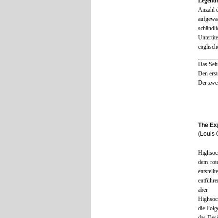
Legend
Anzahl d
aufgewac
schändl
Unterti
englisch
Das Seh
Den erst
Der zwei
The Exp
(Louis 
Highsoc
dem rote
entstell
entführe
ab
Highsoci
die Folg
das Desi