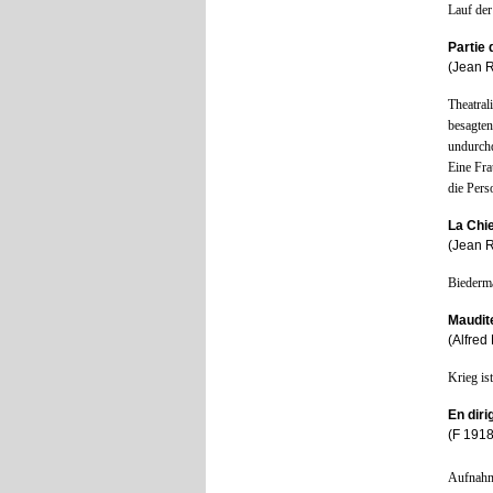
Lauf der
Partie
(Jean R
Theatral
besagte
undurchd
Eine Fra
die Pers
La Chi
(Jean R
Biederma
Maudite
(Alfred
Krieg is
En diri
(F 1918
Aufnahme