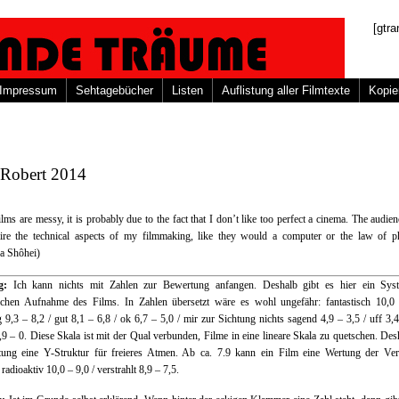
[gtra
Impressum
Sehtagebücher
Listen
Auflistung aller Filmtexte
Kopie
Robert 2014
ilms are messy, it is probably due to the fact that I don’t like too perfect a cinema. The audie
ire the technical aspects of my filmmaking, like they would a computer or the law of ph
a Shôhei)
ng:
Ich kann nichts mit Zahlen zur Bewertung anfangen. Deshalb gibt es hier ein Sys
schen Aufnahme des Films. In Zahlen übersetzt wäre es wohl ungefähr: fantastisch 10,0 
g 9,3 – 8,2 / gut 8,1 – 6,8 / ok 6,7 – 5,0 / mir zur Sichtung nichts sagend 4,9 – 3,5 / uff 3,4
,9 – 0. Diese Skala ist mit der Qual verbunden, Filme in eine lineare Skala zu quetschen. Des
tung eine Y-Struktur für freieres Atmen. Ab ca. 7.9 kann ein Film eine Wertung der Ver
 radioaktiv 10,0 – 9,0 / verstrahlt 8,9 – 7,5.