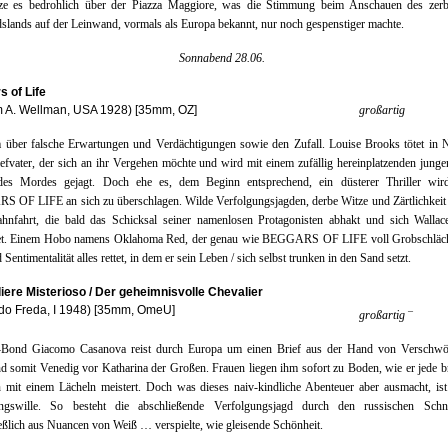
tze es bedrohlich über der Piazza Maggiore, was die Stimmung beim Anschauen des zer
lands auf der Leinwand, vormals als Europa bekannt, nur noch gespenstiger machte.
Sonnabend 28.06.
 of Life
m A. Wellman, USA 1928) [35mm, OZ]
großartig
m über falsche Erwartungen und Verdächtigungen sowie den Zufall. Louise Brooks tötet in 
iefvater, der sich an ihr Vergehen möchte und wird mit einem zufällig hereinplatzenden jun
es Mordes gejagt. Doch ehe es, dem Beginn entsprechend, ein düsterer Thriller wird
OF LIFE an sich zu überschlagen. Wilde Verfolgungsjagden, derbe Witze und Zärtlichkeit 
ahnfahrt, die bald das Schicksal seiner namenlosen Protagonisten abhakt und sich Wallac
t. Einem Hobo namens Oklahoma Red, der genau wie BEGGARS OF LIFE voll Grobschlächt
Sentimentalität alles rettet, in dem er sein Leben / sich selbst trunken in den Sand setzt.
liere Misterioso / Der geheimnisvolle Chevalier
do Freda, I 1948) [35mm, OmeU]
–
großartig
Bond Giacomo Casanova reist durch Europa um einen Brief aus der Hand von Verschwö
nd somit Venedig vor Katharina der Großen. Frauen liegen ihm sofort zu Boden, wie er jede b
n mit einem Lächeln meistert. Doch was dieses naiv-kindliche Abenteuer aber ausmacht, is
ungswille. So besteht die abschließende Verfolgungsjagd durch den russischen Schn
eßlich aus Nuancen von Weiß … verspielte, wie gleisende Schönheit.