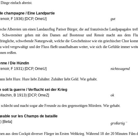
 Dinge einfach abreist.
 de champagne / Eine Landpartie
enoir, F 1936) [DCP, OmeU]
gut
ische Albereien um einen Landausflug Pariser Bürger, die auf französische Landpapagalos tref
n Schwerenöter gehen mit den Damen auf Bootstour und Renoir macht aus dem Flu
ringliche, schwebende Naturgewalt, welche die Geschehnisse wie ein griechischer Chor komm
u wird vergewaltigt und der Fluss fließt unaufhaltsam weiter, wie sich die Gefühle immer weit
onen reißen.
enne / Die Hündin
enoir, F 1931) [DCP, OmeU]
nichtssagend
nn liebt Hure. Hure liebt Zuhälter. Zuhälter liebt Geld. Wie gehabt.
 soit la guerre / Verflucht sei der Krieg
 Machin, B 1913) [DCP, OmeZ]
ok
t schlecht und macht sogar alte Freunde zu den gegenseitigen Mördern. Wie gehabt.
geable sur les Champs de bataille
) [Beta]
–
großartig
n aus dem Cockpit diverser Flieger im Ersten Weltkrieg. Während 18 der 20 Minuten Film 