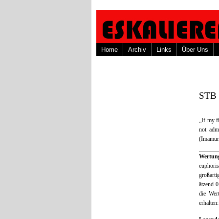
Home
Archiv
Links
Über Uns
STB 
„If my f
not adm
(Imamur
Wertu
euphori
großarti
ätzend 0
die Wer
erhalten: