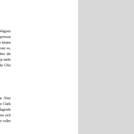
e Wagons
gerissen
 letzten
ast so,
über die
 je mehr
die Ufer
ar. Aber
en Clark
lagende
enn sich
r voller