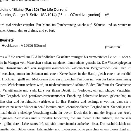
loits of Elaine (Part 10) The Life Current
Gasnier, George B. Seitz, USA 1914) [35mm, OZmeLivesynchro]
uff
wird mal wieder entführt. Ein Mann im Taucheranzug taucht auf. Schüsse und so weiter u
ichen Grund, das zu drehen, und so fort.
dtvarieté
r Hochbaum, A 1935) [35mm]
–
fantastisch
s auf die zentral im Bild befindlichen Gesichter trauriger bis verzweifelter Leute … oder
die in Mengen von Menschen stehen, mit denen ihnen nichts gemein ist. Die Wasserspiegelu
Die Horrorfilmbilder von magenverkrampfenden katholischen Bergmatronen, die über ih
 herrschen, immer im Schatten mit einem Kerzenhalter in der Hand, gleich einem schrecklic
. Hochbaum gießt sein Melodrama über ein ungleiches Paar, das nur von der Liebe zusammen
inem Wirbelsturm zerfetzt wird, in niederschmetternd schöne Bilder. Die Frau der Geschich
r Varietéfamilie und steht kurz vor ihrem Debüt. Ihr Verlobter, ein aufrichtiger Verzichter
cher Bergdorf- und preußisch-protestantischer Erziehung Lebenslust hassen gelernt hat, 
nsicher und lustfeindlich verbietet er ihr ihre Karriere und verlangt er von ihr, dass sie
ienstes zu seiner Mutter in den Alptraum eines lebensfeindlichen Berghof zieht. Sie willigt ein
nlauf durch vielseitige Verachtung steht ihr bevor. Doch das ist nur der Beginn aus Ausb
digungen, Selbsthass und suizidalen Tendenzen, die aus dieser Liebe entsteht, die zwisch
 glüht, deren Lebensentwürfe sie sich untereinander aufreiben lässt. Die nachdrücklich-mo
hmetternden Bilder dieser Eifersuchts- und Liebesgeschichte peitschen einem dieses Leid u