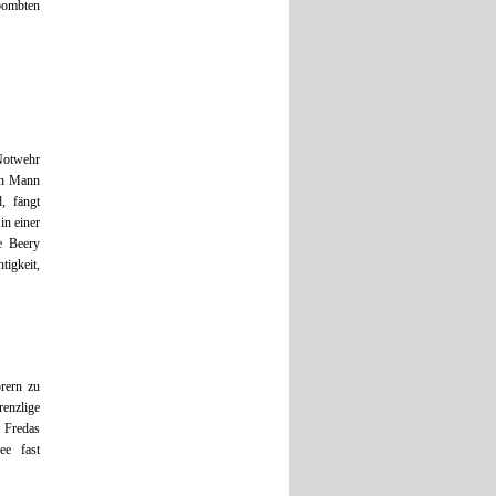
bombten
Notwehr
gen Mann
, fängt
in einer
e Beery
igkeit,
rern zu
renzlige
t Fredas
ee fast