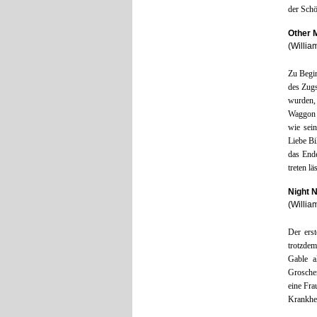
der Schö
Other 
(Willia
Zu Begin
des Zugs
wurden, 
Waggon 
wie sein
Liebe Bi
das Ende
treten l
Night 
(Willia
Der erst
trotzdem
Gable a
Groschen
eine Fra
Krankhei