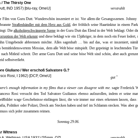
 / The Thirsty One
utt, IND 1957) [blu-ray, OmeU]
verstrahlt
er Film von Guru Dutt. Wunderschön inszeniert er ist. Vor allem die Gesangsszenen. Johnny
ebrannte
Straßenhändler mit dem Herz aus Gold
, der fröhlich seine Haartinktur in einem Par
ingt. Die
alkoholgeschwängerte Szene
in der Guru Dutt das Elend in der Welt beklagt. Oder die
orruption der Welt erkennt
und diese beklagt wie ein 15jähriger, in dem noch ein Feuer lodert,
 ihn Umgebende abbrennen möchte. Alles sagenhaft … bis auf das, was er inszeniert, näml
ls bemitleidenswertem Messias, dem alle Welt böse mitspielt. Der gepeinigt in leuchtenden Tür
 nach Mitleid schreit. Der arme Guru Dutt und seine böse Welt sind schön, aber auch grenze
id selbstverliebt.
re Giuliano / Wer erschoß Salvatore G.?
sco Rosi, I 1962) [DCP, OmeU]
+
gut
here’s enough information in my films that a viewer can disagree with me.
sagte Frederick 
Franceso Rosi versucht den Tod Salvatore Guilianos ebenso aufzurollen, indem er seine ma
ißbilder wage Geschehnisse einfängen lässt, die wie immer nur eines erkennen lassen, dass
afia, Politiker oder Polizei, Dreck am Stecken haben und tief im Schlamm stecken. Was aber g
s muss sich jeder zusammen reimen.
Sonntag 29.06.
ar Witness
m A. Wellman, USA 1931) [35mm, OZ]
verstrahlt