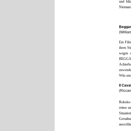
und bli
Niemands
Beggars
(Willia
Ein Fil
ihren St
wegen d
BEGGARS 
Achterb
zuwende
Witz und 
Il Cava
(Riccar
Rokoko-
retten u
Situatio
Gestalt
ausschli