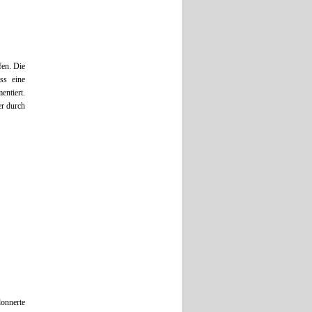
fen. Die
ss eine
entiert.
er durch
donnerte