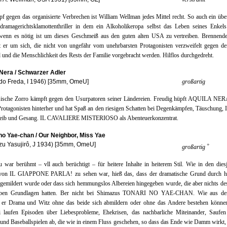
 gegen das organisierte Verbrechen ist William Wellman jedes Mittel recht. So auch ein übe
ndramagerichtsklamottenthriller in dem ein Alkoholikeropa selbst das Leben seines Enkels
wenn es nötig ist um dieses Geschmeiß aus den guten alten USA zu vertreiben. Brennend
t er um sich, die nicht von ungefähr vom unehrbarsten Protagonisten verzweifelt gegen de
 und die Menschlichkeit des Rests der Familie vorgebracht werden. Hilflos durchgedreht.
 Nera / Schwarzer Adler
do Freda, I 1946) [35mm, OmeU]
großartig
sische Zorro kämpft gegen den Usurpatoren seiner Ländereien. Freudig hüpft AQUILA NERA
rotagonisten hinterher und hat Spaß an den riesigen Schatten bei Degenkämpfen, Täuschung, I
eib und Gesang. IL CAVALIERE MISTERIOSO als Abenteuerkonzentrat.
no Yae-chan / Our Neighbor, Miss Yae
zu Yasujirô, J 1934) [35mm, OmeU]
+
großartig
 war berühmt – vll auch berüchtigt – für heitere Inhalte in heiterem Stil. Wie in den dies
von IL GIAPPONE PARLA! zu sehen war, hieß das, dass der dramatische Grund durch he
gemildert wurde oder dass sich hemmungslos Albereien hingegeben wurde, die aber nichts des
rben Grundlagen hatten. Ber nicht bei Shimazus TONARI NO YAE-CHAN. Wie aus de
lt er Drama und Witz ohne das beide sich abmildern oder ohne das Andere bestehen könne
i laufen Episoden über Liebesprobleme, Ehekrisen, das nachbarliche Miteinander, Saufe
 und Baseballspielen ab, die wie in einem Fluss geschehen, so dass das Ende wie Damm wirkt,