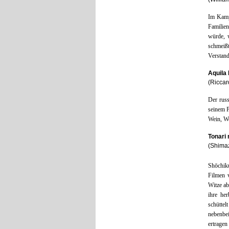
Im Kampf
Familie
würde, 
schmeiß
Verstand
Aquila
(Riccar
Der rus
seinem P
Wein, W
Tonari 
(Shima
Shōchiku
Filmen 
Witze ab
ihre he
schütte
nebenbe
ertragen