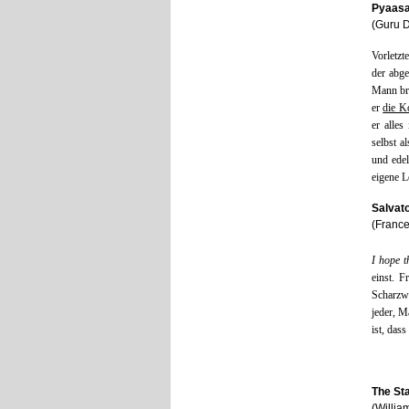
Pyaasa
(Guru D
Vorletzt
der abg
Mann br
er
die K
er alles
selbst a
und edel
eigene Le
Salvato
(France
I hope t
einst. 
Scharzwe
jeder, M
ist, das
The St
(Willia