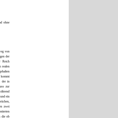
nd ohne
 weg von
ngen der
r Reich
h realen
gehalten
te kommt
, der in
muss zur
 während
 und ein
rüchen,
en zwei
ntierten
m die ob