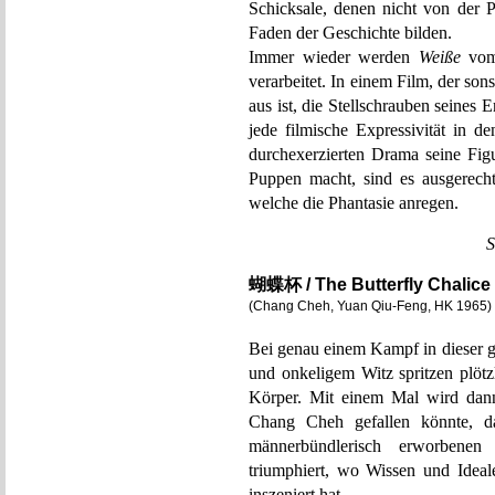
Schicksale, denen nicht von der 
Faden der Geschichte bilden.
Immer wieder werden
Weiße
vom 
verarbeitet. In einem Film, der sons
aus ist, die Stellschrauben seines
jede filmische Expressivität in de
durchexerzierten Drama seine Fig
Puppen macht, sind es ausgerecht
welche die Phantasie anregen.
S
蝴蝶杯 / The Butterfly Chalice
(Chang Cheh, Yuan Qiu-Feng, HK 1965)
Bei genau einem Kampf in dieser 
und onkeligem Witz spritzen plötz
Körper. Mit einem Mal wird dann
Chang Cheh gefallen könnte, d
männerbündlerisch erworbenen
triumphiert, wo Wissen und Ideale
inszeniert hat.