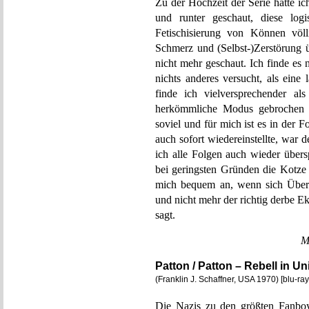
Zu der Hochzeit der Serie hatte i
und runter geschaut, diese log
Fetischisierung von Können völl
Schmerz und (Selbst-)Zerstörung 
nicht mehr geschaut. Ich finde es 
nichts anderes versucht, als eine
finde ich vielversprechender a
herkömmliche Modus gebrochen w
soviel und für mich ist es in der 
auch sofort wiedereinstellte, war 
ich alle Folgen auch wieder übers
bei geringsten Gründen die Kotze 
mich bequem an, wenn sich Überg
und nicht mehr der richtig derbe 
sagt.
M
Patton / Patton – Rebell in Un
(Franklin J. Schaffner, USA 1970) [blu-ray
Die Nazis zu den größten Fanboys