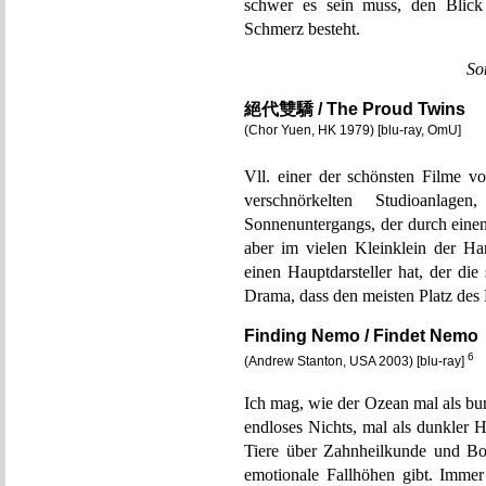
schwer es sein muss, den Blick
Schmerz besteht.
So
絕代雙驕 / The Proud Twins
(Chor Yuen, HK 1979) [blu-ray, OmU]
Vll. einer der schönsten Filme 
verschnörkelten Studioanl
Sonnenuntergangs, der durch einen
aber im vielen Kleinklein der H
einen Hauptdarsteller hat, der die
Drama, dass den meisten Platz des 
Finding Nemo / Findet Nemo
6
(Andrew Stanton, USA 2003) [blu-ray]
Ich mag, wie der Ozean mal als bun
endloses Nichts, mal als dunkler 
Tiere über Zahnheilkunde und Boh
emotionale Fallhöhen gibt. Immer