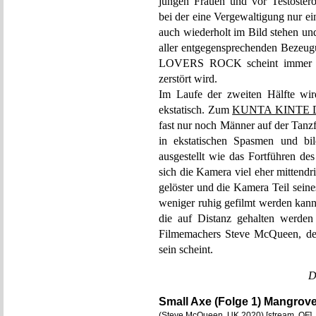
jungen Frauen und vor Testoste
bei der eine Vergewaltigung nur e
auch wiederholt im Bild stehen und 
aller entgegensprechenden Bezeug
LOVERS ROCK scheint immer nur
zerstört wird.
Im Laufe der zweiten Hälfte wi
ekstatisch. Zum
KUNTA KINTE
fast nur noch Männer auf der Tanzf
in ekstatischen Spasmen und bi
ausgestellt wie das Fortführen de
sich die Kamera viel eher mittendrin
gelöster und die Kamera Teil sein
weniger ruhig gefilmt werden kann, 
die auf Distanz gehalten werden
Filmemachers Steve McQueen, der
sein scheint.
D
Small Axe (Folge 1) Mangrov
(Steve McQueen, UK 2020) [stream, OF]