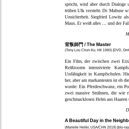
spricht, wird aber durch Dialoge 
trüben Ulk versteht. Dr. Mabuse wir
Unsicherheit. Siegfried Lowitz als
Maus. Er weiß alles … und der Fall
M
背叛師門 / The Master
(Tony Lou Chun-Ku, HK 1980) [DVD, Om
Ein Film, der zwischen zwei Erzä
Reißzooms intensivierte Kamp
Unfähigkeit in Kampfschulen. Hi
her, aber am markantesten ist eh di
wurde: Ein Pferdeschwanz, ein Po
zwei massive Strähnen, die wie r
geschmacklosen Helm aus Haaren 
D
A Beautiful Day in the Neigh
(Marielle Heller, USA/CHN 2019) [blu-ray