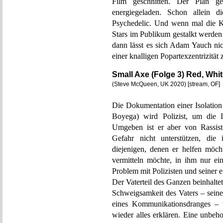
Film geschnitten. Der Plan g
energiegeladen. Schon allein di
Psychedelic. Und wenn mal die K
Stars im Publikum gestalkt werde
dann lässt es sich Adam Yauch ni
einer knalligen Popartexzentrizität
Small Axe (Folge 3) Red, Whi
(Steve McQueen, UK 2020) [stream, OF]
Die Dokumentation einer Isolatio
Boyega) wird Polizist, um die I
Umgeben ist er aber von Rassist
Gefahr nicht unterstützen, die
diejenigen, denen er helfen möch
vermitteln möchte, in ihm nur ein
Problem mit Polizisten und seiner e
Der Vaterteil des Ganzen beinhaltet
Schweigsamkeit des Vaters – seine
eines Kommunikationsdranges – v
wieder alles erklären. Eine unbe