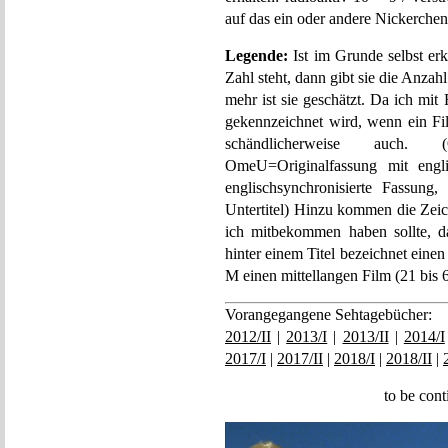
auf das ein oder andere Nickerche
Legende:
Ist im Grunde selbst er
Zahl steht, dann gibt sie die Anzah
mehr ist sie geschätzt. Da ich mi
gekennzeichnet wird, wenn ein Fil
schändlicherweise auch. (
OmeU=Originalfassung mit engli
englischsynchronisierte Fassung
Untertitel) Hinzu kommen die Zeic
ich mitbekommen haben sollte, d
hinter einem Titel bezeichnet eine
M einen mittellangen Film (21 bis 
Vorangegangene Sehtagebücher:
2012/II
|
2013/I
|
2013/II
|
2014/I
2017/I
|
2017/II
|
2018/I
|
2018/II
|
to be con