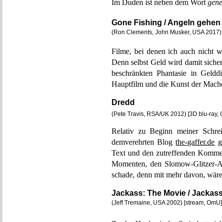
Im Duden ist neben dem Wort
gene
Gone Fishing / Angeln gehe
(Ron Clements, John Musker, USA 2017) 
Filme, bei denen ich auch nicht w
Denn selbst Geld wird damit siche
beschränkten Phantasie in Geld
Hauptfilm und die Kunst der Macher
Dredd
(Pete Travis, RSA/UK 2012) [3D blu-ray,
Relativ zu Beginn meiner Schre
demverehrten Blog
the-gaffer.de
ge
Text und den zutreffenden Komme
Momenten, den Slomow-Glitzer-Act
schade, denn mit mehr davon, wäre
Jackass: The Movie / Jackass
(Jeff Tremaine, USA 2002) [stream, OmU]