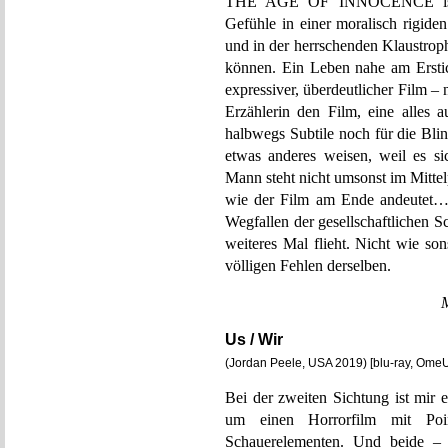
THE AGE OF INNOCENCE ist al
Gefühle in einer moralisch rigide
und in der herrschenden Klaustrop
können. Ein Leben nahe am Erstic
expressiver, überdeutlicher Film –
Erzählerin den Film, eine alles 
halbwegs Subtile noch für die Bli
etwas anderes weisen, weil es s
Mann steht nicht umsonst im Mittel
wie der Film am Ende andeutet…,
Wegfallen der gesellschaftlichen Sc
weiteres Mal flieht. Nicht wie so
völligen Fehlen derselben.
Us / Wir
(Jordan Peele, USA 2019) [blu-ray, Ome
Bei der zweiten Sichtung ist mir e
um einen Horrorfilm mit Po
Schauerelementen. Und beide –