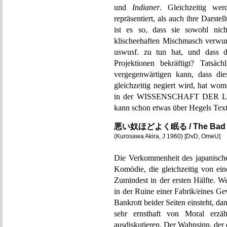
und
Indianer
. Gleichzeitig we
repräsentiert, als auch ihre Darste
ist es so, dass sie sowohl nich
klischeehaften Mischmasch verwur
uswusf. zu tun hat, und dass di
Projektionen bekräftigt? Tatsäc
vergegenwärtigen kann, dass die
gleichzeitig negiert wird, hat w
in der WISSENSCHAFT DER LOGI
kann schon etwas über Hegels Texte
悪い奴ほどよく眠る / The Bad Sl
(Kurosawa Akira, J 1960) [DvD, OmeU]
Die Verkommenheit des japanische
Komödie, die gleichzeitig von eine
Zumindest in der ersten Hälfte
in der Ruine einer Fabrik/eines G
Bankrott beider Seiten einsteht
sehr ernsthaft von Moral erz
ausdiskutieren. Der Wahnsinn, der