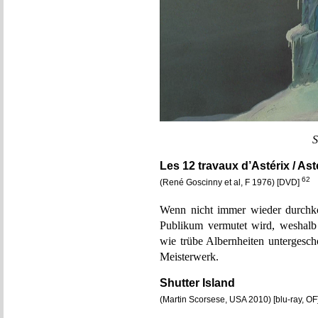
S
Les 12 travaux d’Astérix / As
62
(René Goscinny et al, F 1976) [DVD]
Wenn nicht immer wieder durch
Publikum vermutet wird, weshalb
wie trübe Albernheiten untergesc
Meisterwerk.
Shutter Island
(Martin Scorsese, USA 2010) [blu-ray, OF