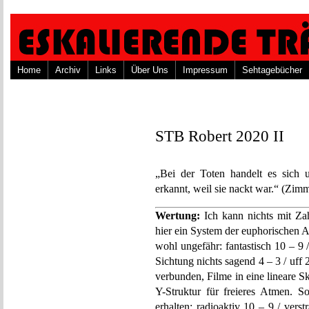
Home
Archiv
Links
Über Uns
Impressum
Sehtagebücher
STB Robert 2020 II
„Bei der Toten handelt es sich 
erkannt, weil sie nackt war.“ (Zim
Wertung:
Ich kann nichts mit Za
hier ein System der euphorischen 
wohl ungefähr: fantastisch 10 – 9 /
Sichtung nichts sagend 4 – 3 / uff 2
verbunden, Filme in eine lineare S
Y-Struktur für freieres Atmen. 
erhalten: radioaktiv 10 – 9 / ver