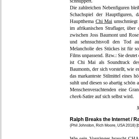
schnuppert.
Die zahlreichen Nebenfiguren blei
Schachspiel der Hauptfiguren, 
Hauptthema
Chi Mai
umschmiegt w
im afrikanischen Straflager, übe
zwischen Joss Baumont und Rosen
und sehnsuchtsvoll den Tod au
Melancholie des Stückes ist für s
Films unpassend. Bzw.: Sie deutet
ist Chi Mai als Soundtrack de
Baumonts, der sich vorstellt, wie e
das markanteste Stilmittel eines h
suhlt und diesen so abartig schön
Menschenverachtenden eine Grand
cheek
-Satire auf sich selbst wird.
Ralph Breaks the Internet / R
(Phil Johnston, Rich Moore, USA 2018) [b
Wie sein Vorgänger braucht CH