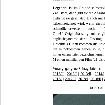
Legende:
Ist im Grunde selbsterk
Zahl steht, dann gibt sie die Anzah
mehr ist sie geschätzt. Da ich mi
gekennzeichnet wird, wenn ein Fil
schändlicherweise auch. (
OmeU=Originalfassung mit engli
englischsynchronisierte Fassung
Untertitel) Hinzu kommen die Zeic
ich mitbekommen haben sollte, d
hinter einem Titel bezeichnet eine
M einen mittellangen Film (21 bis 
Vorangegangene Sehtagebücher:
2012/II
|
2013/I
|
2013/II
|
2014/I
2017/I
|
2017/II
|
2018/I
|
2018/II
|
to be con