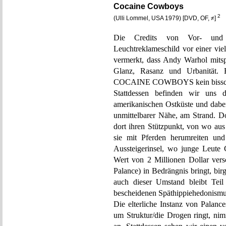
Cocaine Cowboys
2
(Ulli Lommel, USA 1979) [DVD, OF, ≠]
Die Credits von Vor- und
Leuchtreklameschild vor einer viel 
vermerkt, dass Andy Warhol mitsp
Glanz, Rasanz und Urbanität. 
COCAINE COWBOYS kein bisschen 
Stattdessen befinden wir uns
amerikanischen Ostküste und dabei
unmittelbarer Nähe, am Strand. D
dort ihren Stützpunkt, von wo aus
sie mit Pferden herumreiten u
Aussteigerinsel, wo junge Leute
Wert von 2 Millionen Dollar ver
Palance) in Bedrängnis bringt, bi
auch dieser Umstand bleibt Teil
bescheidenen Späthippiehedonismu
Die elterliche Instanz von Palanc
um Struktur/die Drogen ringt, ni