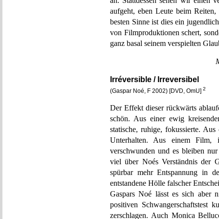
an. Stattdessen sehen wir einen v
aufgeht, eben Leute beim Reiten,
besten Sinne ist dies ein jugendlic
von Filmproduktionen schert, son
ganz basal seinem verspielten Glau
Irréversible / Irreversibel
2
(Gaspar Noé, F 2002) [DVD, OmU]
Der Effekt dieser rückwärts ablau
schön. Aus einer ewig kreisende
statische, ruhige, fokussierte. Au
Unterhalten. Aus einem Film, 
verschwunden und es bleiben nur
viel über Noés Verständnis der G
spürbar mehr Entspannung in de
entstandene Hölle falscher Entsche
Gaspars Noé lässt es sich aber ni
positiven Schwangerschaftstest 
zerschlagen. Auch Monica Bellucci