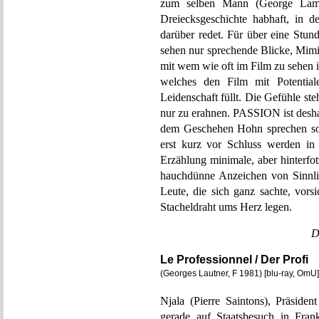
zum selben Mann (George Lam) 
Dreiecksgeschichte habhaft, in d
darüber redet. Für über eine Stu
sehen nur sprechende Blicke, Mimi
mit wem wie oft im Film zu sehen i
welches den Film mit Potential
Leidenschaft füllt. Die Gefühle steh
nur zu erahnen. PASSION ist desha
dem Geschehen Hohn sprechen sol
erst kurz vor Schluss werden in
Erzählung minimale, aber hinterfo
hauchdünne Anzeichen von Sinnlic
Leute, die sich ganz sachte, vors
Stacheldraht ums Herz legen.
D
Le Professionnel / Der Profi
(Georges Lautner, F 1981) [blu-ray, OmU]
Njala (Pierre Saintons), Präsiden
gerade auf Staatsbesuch in Fran