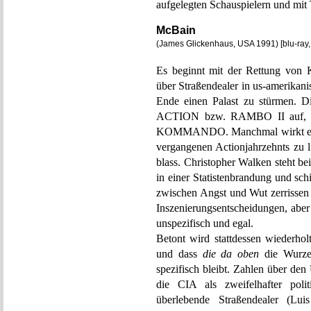
aufgelegten Schauspielern und mit 
McBain
(James Glickenhaus, USA 1991) [blu-ray,
Es beginnt mit der Rettung von
über Straßendealer in us-amerika
Ende einen Palast zu stürmen. 
ACTION bzw. RAMBO II auf
KOMMANDO. Manchmal wirkt es, 
vergangenen Actionjahrzehnts zu li
blass. Christopher Walken steht be
in einer Statistenbrandung und sch
zwischen Angst und Wut zerrissen 
Inszenierungsentscheidungen, aber 
unspezifisch und egal.
Betont wird stattdessen wiederho
und dass
die da oben
die Wurze
spezifisch bleibt. Zahlen über de
die CIA als zweifelhafter polit
überlebende Straßendealer (L