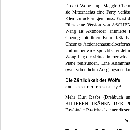
Das ist Wong Jing. Maggie Cheung
sie Mitternachts eine Party verlä
Kleid zurückbringen muss. Es ist 
Films eine Version von ASCHENP
Wang als Axtmörder, animierte 
Cheung mit ihren Fahrrad-Skill
Cheungs Actionschauspielperforma
und immer widersprüchlicher defin
Wong Jing die virtuos immer wied
Pläne fehlzünden. Eine Ansammlu
(wahrscheinliche) Ausgangsidee 
Die Zärtlichkeit der Wölfe
2
(Ulli Lommel, BRD 1973) [blu-ray]
Mehr Kurt Raabs (Drehbuch und
BITTEREN TRÄNEN DER PET
Fassbinder Pastiche als einer diese
So