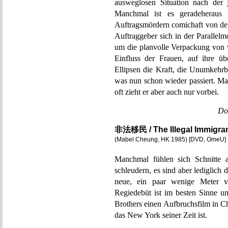
ausweglosen Situation nach der 
Manchmal ist es geradeheraus 
Auftragsmördern comichaft von de
Auftraggeber sich in der Parallelm
um die planvolle Verpackung von v
Einfluss der Frauen, auf ihre ü
Ellipsen die Kraft, die Unumkehrb
was nun schon wieder passiert. 
oft zieht er aber auch nur vorbei.
Do
非法移民 / The Illegal Immigra
(Mabel Cheung, HK 1985) [DVD, OmeU]
Manchmal fühlen sich Schnitte a
schleudern, es sind aber lediglich 
neue, ein paar wenige Meter ve
Regiedebüt ist im besten Sinne u
Brothers einen Aufbruchsfilm in C
das New York seiner Zeit ist.