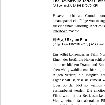
The Devonsville Terror / Tot
(Ulli Lommel, USA 1983) [DVD, OF]
Hexerei nicht als Grund, son
emanzipatorische Folge von misog
für eine finale Erlösung. Aber es i
letterboxd
machte.
冲天火 / Sky on Fire
(Ringo Lam, HK/CHN 2016) [DVD, OmeU
Ein völlig konzentrierter Film. Nu
Einen, der beständig Haken schlägt
an menschlichem Drama und Emot
eben völlig wahllos mal hierhin, 
Augen verliert, die lediglich 
Eigenschaft ist, dass sie zumeist
Oder ob der Plot so wahllos wi
ausgearbeitet werden. Die emoti
Filme wird mit der Betriebsamkeit
Was zu einem fast abstrakten Fi