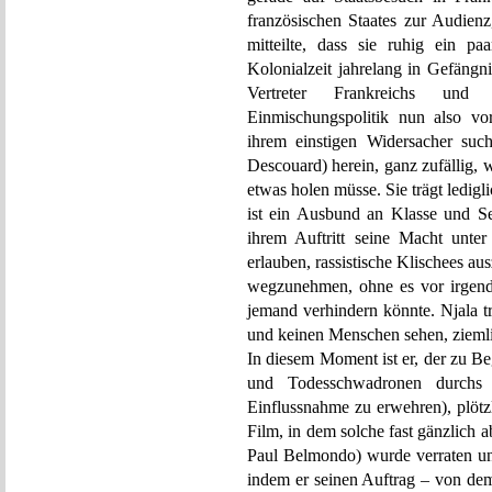
französischen Staates zur Audienz
mitteilte, dass sie ruhig ein p
Kolonialzeit jahrelang in Gefängn
Vertreter Frankreichs und 
Einmischungspolitik nun also vo
ihrem einstigen Widersacher such
Descouard) herein, ganz zufällig, w
etwas holen müsse. Sie trägt ledigl
ist ein Ausbund an Klasse und Se
ihrem Auftritt seine Macht unte
erlauben, rassistische Klischees a
wegzunehmen, ohne es vor irgend
jemand verhindern könnte. Njala tr
und keinen Menschen sehen, ziemlic
In diesem Moment ist er, der zu B
und Todesschwadronen durchs 
Einflussnahme zu erwehren), plötz
Film, in dem solche fast gänzlich 
Paul Belmondo) wurde verraten und
indem er seinen Auftrag – von de