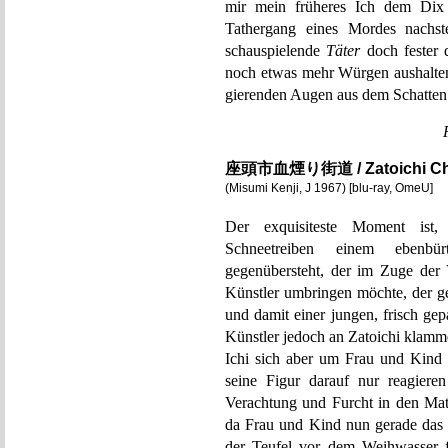
mir mein früheres Ich dem Dix 
Tathergang eines Mordes nachste
schauspielende
Täter
doch fester 
noch etwas mehr Würgen aushalten
gierenden Augen aus dem Schatten d
座頭市血煙り街道 / Zatoichi Ch
(Misumi Kenji, J 1967) [blu-ray, OmeU]
Der exquisiteste Moment ist
Schneetreiben einem ebenbürt
gegenübersteht, der im Zuge der 
Künstler umbringen möchte, der g
und damit einer jungen, frisch ge
Künstler jedoch an Zatoichi klamme
Ichi sich aber um Frau und Kind 
seine Figur darauf nur reagiere
Verachtung und Furcht in den Mats
da Frau und Kind nun gerade das s
der Teufel vor dem Weihwasser f