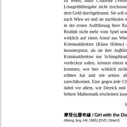
zu retten, muss Charlotte (Vero
Lösegeldübergabe nicht erschoss
dem Geld durchgebrannt. Sie soll so
nach Wien sei und sie nachholen w
in der ersten Aufführung ihrer Ro
Realität nicht mehr vom Spiel unt
wirklich auf einen Anruf aus Wie
Kriminaldirektor (Klaus Höhne)
herunterputzt, als sie ihre
Auffüh
Kriminaldirektor nur Schimpftirad
verdecken sollen, können einem in
kommen, wer hier wirklich nicht
erlitten hat und mit seinen al
zurechtkommt. Eine gegen jede C
dabei vor allem, wie Derrick un
höhere Mathematik erscheinen lass
S
摩登仙履奇緣 / Girl with the Di
(Wong Jing, HK 1985) [DVD, OmeU]