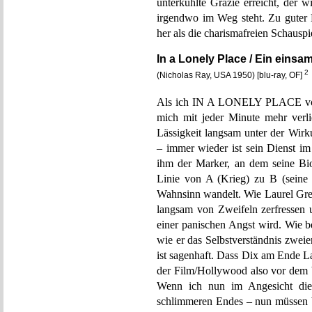
unterkühlte Grazie erreicht, der 
irgendwo im Weg steht. Zu guter
her als die charismafreien Schauspi
In a Lonely Place / Ein einsam
2
(Nicholas Ray, USA 1950) [blu-ray, OF]
Als ich IN A LONELY PLACE vor c
mich mit jeder Minute mehr verl
Lässigkeit langsam unter der Wirk
– immer wieder ist sein Dienst i
ihm der Marker, an dem seine Biog
Linie von A (Krieg) zu B (seine 
Wahnsinn wandelt. Wie Laurel Grey
langsam von Zweifeln zerfressen
einer panischen Angst wird. Wie be
wie er das Selbstverständnis zweier
ist sagenhaft. Dass Dix am Ende L
der Film/Hollywood also vor dem b
Wenn ich nun im Angesicht diese
schlimmeren Endes – nun müssen b