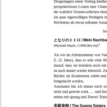
Drogenlagers einen Vortrag darüber
perspektivlosen Leuten eine Chan
die wahrlich Verantwortlichen eben
ein paar eigenwilligen Predigten 
Höchstens als etwas seltsame Ansam
So
となりのトトロ / Mein Nachbar
2
(Miyazaki Hayao, J 1988) [blu-ray]
Als wir im Arbeitszimmer von Vat
Z. (5. Jahre), dass er sehr viele 
darauf, dass sie trotzdem noch mi
ist auch immer wieder lehrreich. Z
Bücher als Konkurrenz erlebt und
fortgedacht werden.
Ansonsten bin ich immer noch erst
nicht mal gerecht wird, … und fre
neben mir sprang und
Totoro! Toto
宋家皇朝 / The Soong Sisters