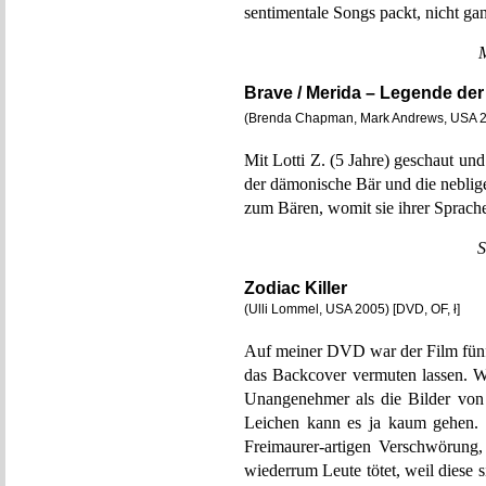
sentimentale Songs packt, nicht gan
Brave / Merida – Legende de
(Brenda Chapman, Mark Andrews, USA 
Mit Lotti Z. (5 Jahre) geschaut und
der dämonische Bär und die neblig
zum Bären, womit sie ihrer Sprach
S
Zodiac Killer
(Ulli Lommel, USA 2005) [DVD, OF, ł]
Auf meiner DVD war der Film fünf 
das Backcover vermuten lassen. Wa
Unangenehmer als die Bilder von
Leichen kann es ja kaum gehen. De
Freimaurer-artigen Verschwörung, 
wiederrum Leute tötet, weil diese