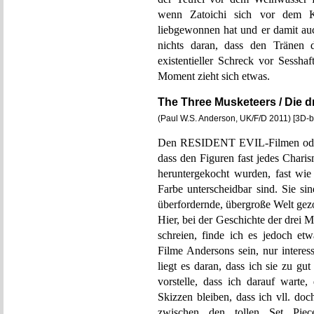
wenn Zatoichi sich vor dem Ki
liebgewonnen hat und er damit auc
nichts daran, dass den Tränen 
existentieller Schreck vor Sessha
Moment zieht sich etwas.
The Three Musketeers / Die d
(Paul W.S. Anderson, UK/F/D 2011) [3D-b
Den RESIDENT EVIL-Filmen od
dass den Figuren fast jedes Charis
heruntergekocht wurden, fast wie 
Farbe unterscheidbar sind. Sie si
überfordernde, übergroße Welt ge
Hier, bei der Geschichte der drei 
schreien, finde ich es jedoch et
Filme Andersons sein, nur interes
liegt es daran, dass ich sie zu gu
vorstelle, dass ich darauf warte,
Skizzen bleiben, dass ich vll. d
zwischen den tollen Set Piec