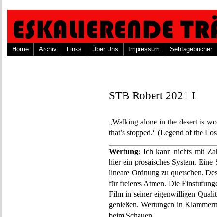
Home
Archiv
Links
Über Uns
Impressum
Sehtagebücher
STB Robert 2021 I
„Walking alone in the desert is won
that’s stopped.“ (Legend of the Los
Wertung:
Ich kann nichts mit Za
hier ein prosaisches System. Eine 
lineare Ordnung zu quetschen. Des
für freieres Atmen. Die Einstufungen
Film in seiner eigenwilligen Quali
genießen. Wertungen in Klammern 
beim Schauen.