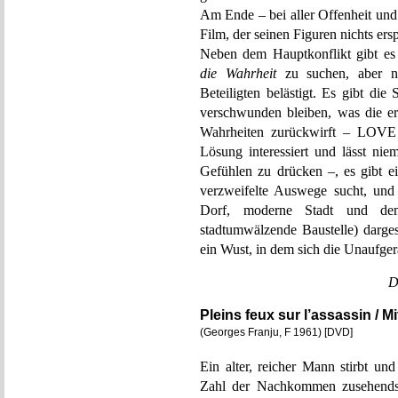
Am Ende – bei aller Offenheit u
Film, der seinen Figuren nichts ers
Neben dem Hauptkonflikt gibt es
die Wahrheit
zu suchen, aber nu
Beteiligten belästigt. Es gibt di
verschwunden bleiben, was die er
Wahrheiten zurückwirft – LOVE 
Lösung interessiert und lässt ni
Gefühlen zu drücken –, es gibt e
verzweifelte Auswege sucht, und 
Dorf, moderne Stadt und dem 
stadtumwälzende Baustelle) darg
ein Wust, in dem sich die Unaufger
D
Pleins feux sur l’assassin / 
(Georges Franju, F 1961) [DVD]
Ein alter, reicher Mann stirbt un
Zahl der Nachkommen zusehends