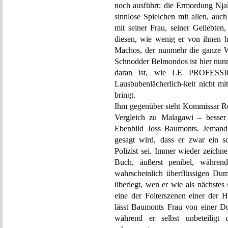
noch ausführt: die Ermordung Njala
sinnlose Spielchen mit allen, auc
mit seiner Frau, seiner Geliebten
diesen, wie wenig er von ihnen hä
Machos, der nunmehr die ganze We
Schnodder Belmondos ist hier nunm
daran ist, wie LE PROFESSI
Lausbubenlächerlich-keit nicht mi
bringt.
Ihm gegenüber steht Kommissar Ro
Vergleich zu Malagawi – besser k
Ebenbild Joss Baumonts. Jemand 
gesagt wird, dass er zwar ein s
Polizist sei. Immer wieder zeichn
Buch, äußerst penibel, währe
wahrscheinlich überflüssigen Dum
überlegt, wen er wie als nächstes s
eine der Folterszenen einer der H
lässt Baumonts Frau von einer D
während er selbst unbeteiligt