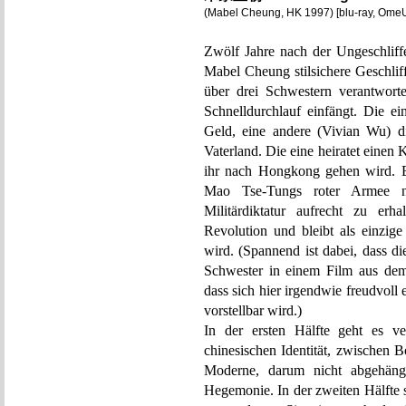
(Mabel Cheung, HK 1997) [blu-ray, Ome
Zwölf Jahre nach der Ungesch
Mabel Cheung stilsichere Geschlif
über drei Schwestern verantworte
Schnelldurchlauf einfängt. Die e
Geld, eine andere (Vivian Wu) d
Vaterland. Die eine heiratet einen 
ihr nach Hongkong gehen wird. Ei
Mao Tse-Tungs roter Armee n
Militärdiktatur aufrecht zu erh
Revolution und bleibt als einzig
wird. (Spannend ist dabei, dass d
Schwester in einem Film aus dem
dass sich hier irgendwie freudvoll
vorstellbar wird.)
In der ersten Hälfte geht es 
chinesischen Identität, zwischen 
Moderne, darum nicht abgehän
Hegemonie. In der zweiten Hälfte s