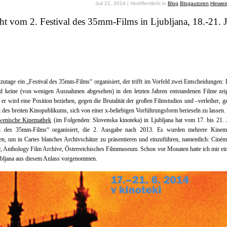
Juli 21, 2014 | Veröffentlicht in
Blog
,
Blogautoren
,
Hinwei
ht vom 2. Festival des 35mm-Films in Ljubljana, 18.-21. 
zutage ein „Festival des 35mm-Films“ organisiert, der trifft im Vorfeld zwei Entscheidungen: 
rd keine (von wenigen Ausnahmen abgesehen) in den letzten Jahren entstandenen Filme zeig
 er wird eine Position beziehen, gegen die Brutalität der großen Filmstudios und –verleiher, g
 des breiten Kinopublikums, sich von einer x-beliebigen Vorführungsform berieseln zu lassen.
wenische Kinemathek
(im Folgenden: Slovenska kinoteka) in Ljubljana hat vom 17. bis 21. 
al des 35mm-Films“ organisiert, die 2. Ausgabe nach 2013. Es wurden mehrere Kinem
en, um in Cartes blanches Archivschätze zu präsentieren und einzuführen, namentlich: Ciné
e, Anthology Film Archive, Österreichisches Filmmuseum. Schon vor Monaten hatte ich mir ei
ubljana aus diesem Anlass vorgenommen.