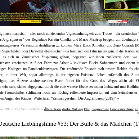
g muss man sich – aller rasch aufziehenden Vignettenhaftigkeit zum Trotze – der szenischen
e Angreifbaren“
des Regieduos Kerstin Cmelka und Mario Mentrup beugen, um überhaupt s
auszugweises Verständnis destillieren zu können. Mary Blick (Cmelka) und Zeno Conradi (
i Superhelden oder Darsteller ebensolcher – da lässt sich der Film nie so ganz in die Karten s
 es sich in klimatischer Zuspitzung gehört, begegnen wir ihnen zuallererst dort, wo
ichsten erscheinen. Auf der Fahrt zur Arbeit – inklusive Blicks Sohnemann und einem e
higen Kollegen im Familienkleinwagen. Die eröffnende Episode malt unsere Helden als chr
er, in ihrer Welt, sogar allerdings in der eigenen Existenz. Leben außerhalb des Autos
artigen, das Äußere ausbremsenden Blase findet für das Gros des Weges allein als
kehr statt, sicher abgegrenzt durch die eine weitere Ebene zwischen Leinwand und Bildhin
de Frontscheibe, schlimmer noch: als flüchtig reflektierte Impression auf dem Seitenfenster
den Augen des Kindes.
Weiterlesen “Zeitnah gesehen: Die Angreifbaren (2019)” »
uni 30, 2019 | Veröffentlicht in
Ältere Texte
,
André Malberg
,
Blog
,
Blogautoren
,
Filmbesprechungen
Deutsche Lieblingsfilme #53: Der Bulle & das Mädchen (