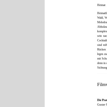
Heimat
Heimatf
Wald, Wi
Melodram
Abholzu
komplexe
sein na
Cocktail
sind tei
Rücken 
legen zu
mit Schu
denn in 
Sichtung
Film
Die Pra
Gustav U