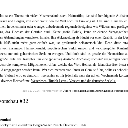
ilm ist ein Thema mit vielen Missverständnissen. Heimatfilm, das sind beruhigende Aufnah
esen und Bergen, von einer Natur, wo die Welt noch im Einklang ist. Das sind Filme voller 
en, in denen mehr oder weniger unbedeutende regionale Ereignisse wie Wilderei und profitge
ng das Höchste der Gefühle sind. Keine große Politik, keine drückende Vergangenheit
n Abhandlungen komplexer Inhalte. Ihre Abkanzelung als Flucht vor einer Realität, in der De
ch 1945 nicht mehr ganz einfach war, ist größtenteils selbstverschuldet. Denn diese stra
s von irrsinniger Harmoniesucht, populistischen Verkürzungen und weichgespülter Kantenl
lweise nur mit geharnischter Seele zu ertragen. Und doch sind es gerade die Heimatfilme a
große Teile des Kampfes um eine (positive)
deutsche Nachkriegsidentität
ausgetragen wurd
dem die komplexen Möglichkeiten offen, welche das Wort Heimat als Identitätsstifter bietet
ld umgegangen werden kann. Wer sich mehrere von ihnen zu Gemüte führt, sollte es schnell
der Vielzahl wird es deutlich … so schien es mir jedenfalls nach der auf ein Wochenende konzen
 diverser Heimatfilme.
Weiterlesen “Rudolf Lenz – Verzicht und die deutsche Seele” »
Juli 31, 2014 | Veröffentlicht in
Ältere Texte
,
Blog
,
Blogautoren
,
Essays
,
Filmtheori
vorschau #32
termizzi
cicky/Karl Leiter/Artur Berger/Walter Reisch Österreich 1926