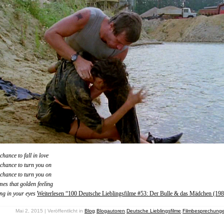
chance to fall in love
chance to turn you on
chance to turn you on
es that golden feeling
ing in your eyes
Weiterlesen “100 Deutsche Lieblingsfilme #53: Der Bulle & das Mädchen (198
Mai 2, 2015 | Veröffentlicht in
Blog
,
Blogautoren
,
Deutsche Lieblingsfilme
,
Filmbesprechung