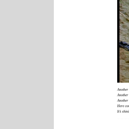
Another 
Another 
Another 
Here com
It’s shin