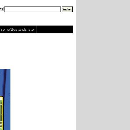
ns]
nleihe/Bestandsliste