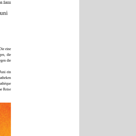
se
,
Sano
Juni
Die eine
en, die
egen die
Juni ein
atheken
mathèque
ne Reise