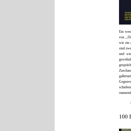
Ein weni
von
„Di
wie ein 
sind zwe
und wie
gewöhnl
gespräc
Zuschau
gallert
Gegenver
schieben
staunen
J
100 