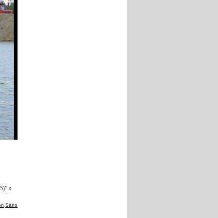
5)” »
en
,
Sano