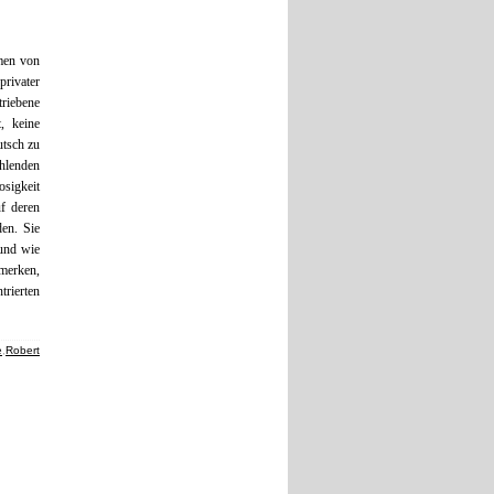
men von
privater
triebene
, keine
utsch zu
hlenden
osigkeit
uf deren
en. Sie
 und wie
 merken,
trierten
e
,
Robert