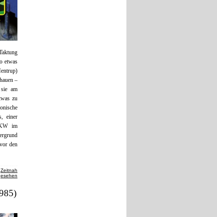
 Taktung
o etwas
Mentrup)
chauen –
 sie am
twas zu
onische
, einer
 PKW im
tergrund
 vor den
,
Zeitnah
gesehen
1985)