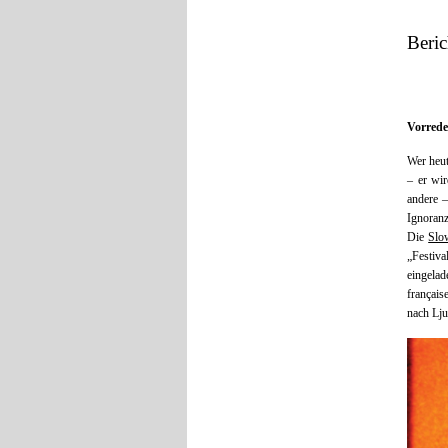
Beric
Vorrede
Wer heut
– er wi
andere –
Ignoranz
Die
Slo
„Festiv
eingelad
français
nach Lj