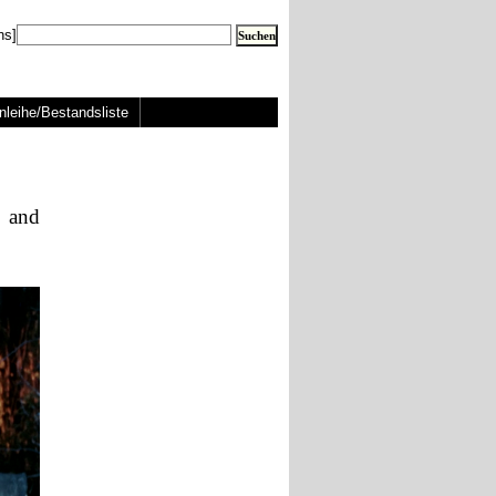
ns]
nleihe/Bestandsliste
e and