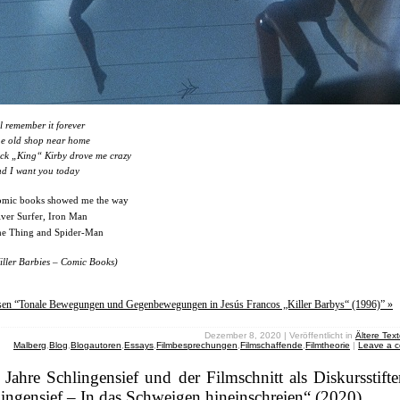
ll remember it forever
e old shop near home
ck „King“ Kirby drove me crazy
d I want you today
mic books showed me the way
lver Surfer, Iron Man
e Thing and Spider-Man
iller Barbies – Comic Books)
esen “Tonale Bewegungen und Gegenbewegungen in Jesús Francos „Killer Barbys“ (1996)” »
Dezember 8, 2020 | Veröffentlicht in
Ältere Tex
Malberg
,
Blog
,
Blogautoren
,
Essays
,
Filmbesprechungen
,
Filmschaffende
,
Filmtheorie
|
Leave a 
Jahre Schlingensief und der Filmschnitt als Diskursstifte
ingensief – In das Schweigen hineinschreien“ (2020)