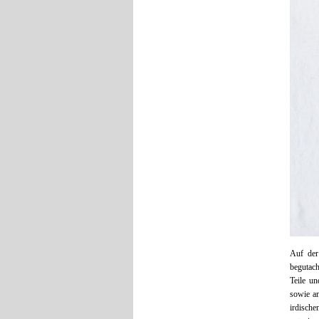
Auf der
begutach
Teile u
sowie an
irdisch