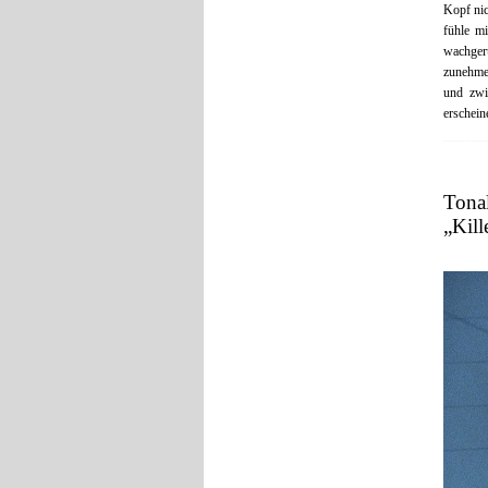
Kopf nic
fühle m
wachgerü
zunehmen
und zwi
erschein
Tona
„Kill