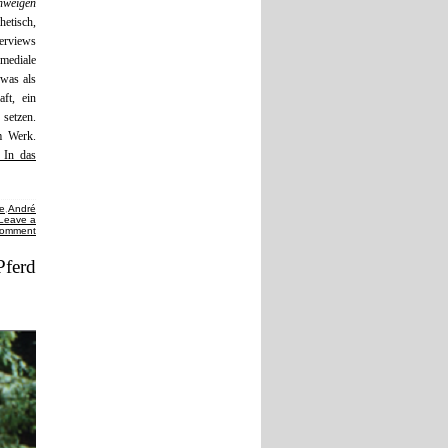
hweigen
etisch,
terviews
mediale
 was als
ft, ein
setzen.
m Werk.
– In das
te
,
André
Leave a
omment
Pferd