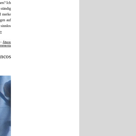
hen? Ich
ständig
nd merke
rgen auf
sinnlos
 »
 in
Ältere
omments
ncos