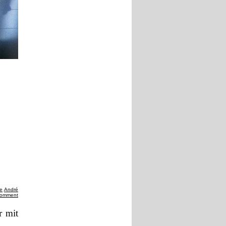
te
,
André
comment
r mit