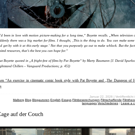
’d been in love with motion picture-making for a long time,“ Boyette recalls. „When television 
ddenly there was a big market for films. I thought, ‚This is the thing to do. You can make some
d get by with it at this early stage.‘ Not that you purposely go out to make schlock. But the fact 
mited resources, that’s the best you can hope for.“
at Boyette quoted in „A fright-fest of films by Pat Boyette“ by Marty Baumann [J. David Spurlo
ghtstand Chillers – Vanguard Productions; p. 45])
esen “An exercise in cinematic comic book style with Pat Boyette and „The Dungeon of 
»
Januar 22, 2026 | Veröffentlicht 
Malberg
,
Blog
,
Blogautoren
,
English
,
Essays
,
Filmbesprechungen
,
Filmschaffende
,
Filmtheor
languages
,
Verschiedenes
|
Leave a 
Cage auf der Couch