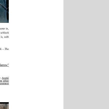
came in,
 schlock
is, with
ck – The
Harrow“
in
André
ie
,
other
comment