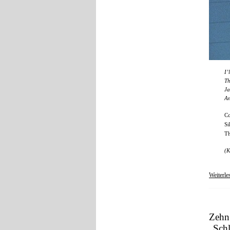
I’
Th
Ja
An
Co
Si
Th
(K
Weiterl
Zehn 
„Schl