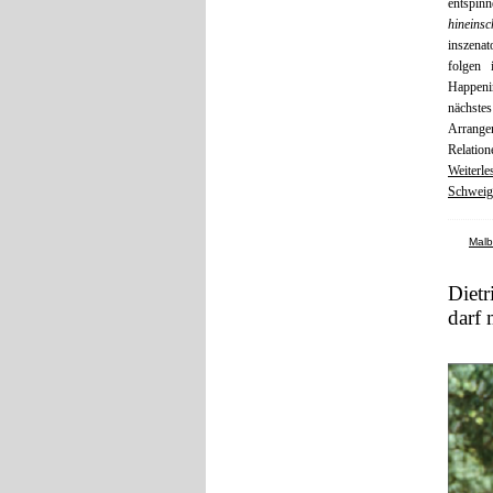
entspin
hineinsc
inszenat
folgen 
Happenin
nächste
Arrange
Relatio
Weiterle
Schweige
Malb
Dietr
darf 