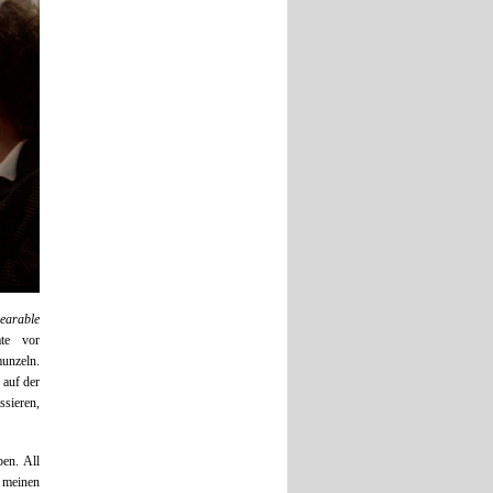
earable
te vor
unzeln.
 auf der
ssieren,
en. All
 meinen