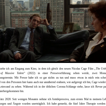
stehe ich am Eingang zum Kino, in dem ich gleich den neuen Nicolas Cage Film
„The Unb
 of Massive Talent“
(2022) in einer Pressevorführung sehen werde, zwei Mona
nungstermin. Mit Presse habe ich so gar nichts zu tun und muss etwas in mich rein schm
von den Personen hier kann auch nur annähernd erahnen, wie aufgeregt ich bin, Cage wieder
einwand zu sehen. Während ich in der üblichen Corona-Schlange stehe, lasse ich Revue pa
hierhergekommen bin.
März 2020. Seit wenigen Monaten nehme ich Antidepressiva, zum ersten Mal in meinem Leb
orgen und Ängste wurden unerträglich. Ich habe gemerkt, die fünf Jahre Therapie werden