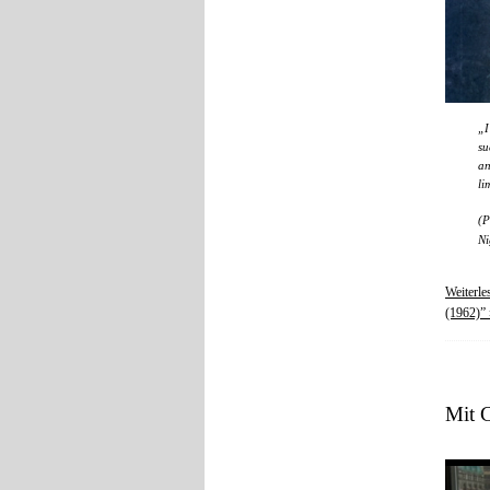
„I
su
an
li
(P
Ni
Weiterl
(1962)” 
Mit 