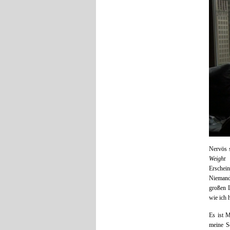
Nervös 
Weight
Erschei
Niemand 
großen L
wie ich 
Es ist 
meine S