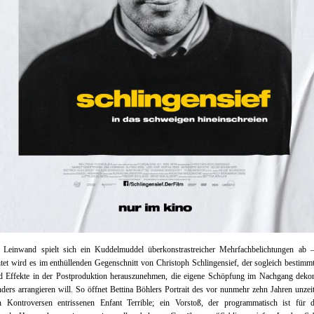
 Leinwand spielt sich ein Kuddelmuddel überkonstrastreicher Mehrfachbelichtungen ab –
tet wird es im enthüllenden Gegenschnitt von Christoph Schlingensief, der sogleich bestimmt
nd Effekte in der Postproduktion herauszunehmen, die eigene Schöpfung im Nachgang dekons
ders arrangieren will. So öffnet Bettina Böhlers Portrait des vor nunmehr zehn Jahren unzeit
en Kontroversen entrissenen Enfant Terrible; ein Vorstoß, der programmatisch ist für d