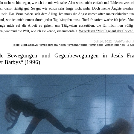
ht mehr so hinbiegen, wie ich ihn mir wünsche. Also wieso nicht einfach mal Tabletten versuc
ich damit richtig gut. So gut wie schon sehr lange nicht mehr. Doch meine Ängste werden 
ttelt. Das Virus nähert sich dem Alltag. Ich muss die Angst immer öfter runterschlucken u
d, wie ich mich erneut durch jeden Tag kämpfen muss. Total frustriert wache ich jeden Mo
nge mich auf die Arbeit zu gehen, um Tätigkeiten auszuüben, die für mich nun völlig 
en, während die Welt, wie ich sie kenne, zusammenfällt.
Weiterlesen “Mit Cage auf der Couch”
Juli 14, 2022 | Veröffentlicht
Texte
,
Blog
,
Essays
,
Filmbesprechungen
,
Filmschaffende
,
Filmtheorie
,
Verschiedenes
|
2 C
le Bewegungen und Gegenbewegungen in Jesús Fra
er Barbys“ (1996)