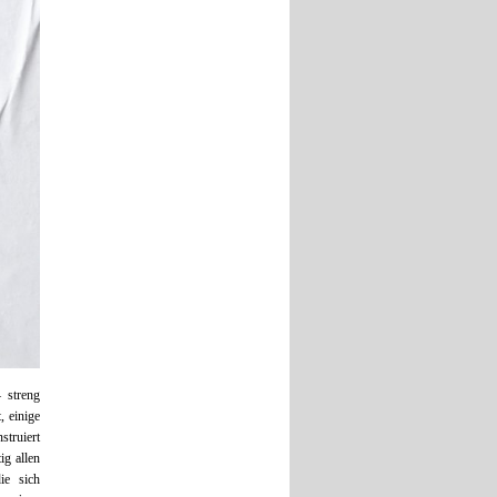
 streng
, einige
truiert
ig allen
ie sich