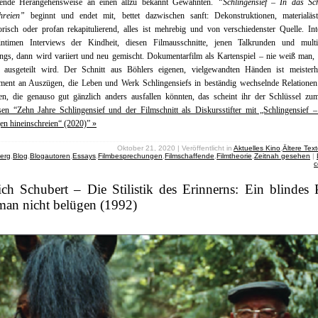
nende Herangehensweise an einen allzu bekannt Gewähnten.
“Schlingensief – In das Sc
hreien”
beginnt und endet mit, bettet dazwischen sanft: Dekonstruktionen, materialästh
orisch oder profan rekapitulierend, alles ist mehrebig und von verschiedenster Quelle. In
intimen Interviews der Kindheit, diesen Filmausschnitte, jenen Talkrunden und multi
gs, dann wird variiert und neu gemischt. Dokumentarfilm als Kartenspiel – nie weiß man,
s ausgeteilt wird. Der Schnitt aus Böhlers eigenen, vielgewandten Händen ist meisterha
ment an Auszügen, die Leben und Werk Schlingensiefs in beständig wechselnde Relationen 
nen, die genauso gut gänzlich anders ausfallen könnten, das scheint ihr der Schlüssel zu
sen “Zehn Jahre Schlingensief und der Filmschnitt als Diskursstifter mit „Schlingensief 
n hineinschreien“ (2020)” »
Oktober 21, 2020 | Veröffentlicht in
Aktuelles Kino
,
Ältere Tex
erg
,
Blog
,
Blogautoren
,
Essays
,
Filmbesprechungen
,
Filmschaffende
,
Filmtheorie
,
Zeitnah gesehen
|
c
ich Schubert – Die Stilistik des Erinnerns: Ein blindes 
man nicht belügen (1992)