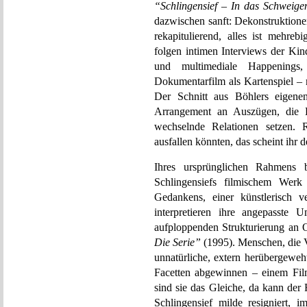
“Schlingensief – In das Schweige
dazwischen sanft: Dekonstruktionen
rekapitulierend, alles ist mehreb
folgen intimen Interviews der Kin
und multimediale Happenings
Dokumentarfilm als Kartenspiel – 
Der Schnitt aus Böhlers eigenen
Arrangement an Auszügen, die L
wechselnde Relationen setzen. R
ausfallen könnten, das scheint ihr 
Ihres ursprünglichen Rahmens 
Schlingensiefs filmischem Werk
Gedankens, einer künstlerisch v
interpretieren ihre angepasste 
aufploppenden Strukturierung an 
Die Serie”
(1995). Menschen, die V
unnatürliche, extern herübergeweh
Facetten abgewinnen – einem Film 
sind sie das Gleiche, da kann der
Schlingensief milde resigniert,