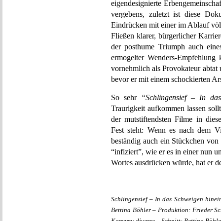
eigendesignierte Erbengemeinscha
vergebens, zuletzt ist diese Do
Eindrücken mit einer im Ablauf vö
Fließen klarer, bürgerlicher Karrier
der posthume Triumph auch eines
ermogelter Wenders-Empfehlung k
vornehmlich als Provokateur abtat 
bevor er mit einem schockierten Ars
So sehr
“Schlingensief – In da
Traurigkeit aufkommen lassen sollte,
der mutstiftendsten Filme in dies
Fest steht: Wenn es nach dem Vi
beständig auch ein Stückchen von 
“infiziert”, wie er es in einer nun
Wortes ausdrücken würde, hat er d
Schlingensief – In das Schweigen hinei
Bettina Böhler – Produktion: Frieder Sc
Kamera: diverse – Schnitt: Bettina Böhl