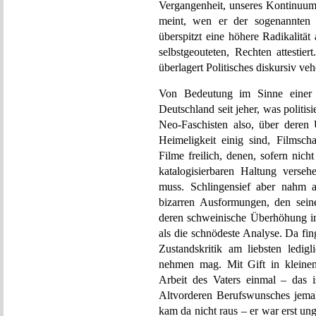
Vergangenheit, unseres Kontinuums
meint, wen er der sogenannten g
überspitzt eine höhere Radikalität
selbstgeouteten, Rechten attestie
überlagert Politisches diskursiv v
Von Bedeutung im Sinne einer 
Deutschland seit jeher, was politisier
Neo-Faschisten also, über deren Ü
Heimeligkeit einig sind, Filmsc
Filme freilich, denen, sofern nic
katalogisierbaren Haltung verse
muss. Schlingensief aber nahm al
bizarren Ausformungen, den seinen
deren schweinische Überhöhung im
als die schnödeste Analyse. Da fi
Zustandskritik am liebsten ledig
nehmen mag. Mit Gift in kleinen
Arbeit des Vaters einmal – das 
Altvorderen Berufswunsches jemals
kam da nicht raus – er war erst u