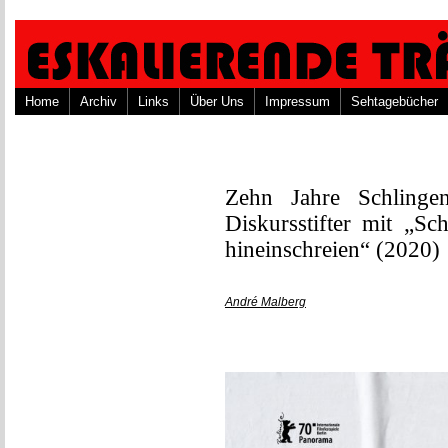
Home
Archiv
Links
Über Uns
Impressum
Sehtagebücher
Zehn Jahre Schlingen
Diskursstifter mit „Sc
hineinschreien“ (2020)
André Malberg