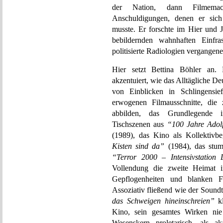
der Nation, dann Filmemach
Anschuldigungen, denen er sich 
musste. Er forschte im Hier und J
bebildernden wahnhaften Einfra
politisierte Radiologien vergange
Hier setzt Bettina Böhler an.
akzentuiert, wie das Alltägliche D
von Einblicken in Schlingensie
erwogenen Filmausschnitte, die 
abbilden, das Grundlegende i
Tischszenen aus
“100 Jahre Adolf
(1989), das Kino als Kollektivb
Kisten sind da”
(1984), das stum
“Terror 2000 – Intensivstation 
Vollendung die zweite Heimat i
Gepflogenheiten und blanken Fun
Assoziativ fließend wie der Soundt
das Schweigen hineinschreien”
kl
Kino, sein gesamtes Wirken nie
Wesenskern proletarisch, als ak