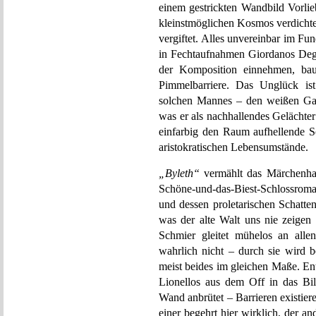
einem gestrickten Wandbild Vorli
kleinstmöglichen Kosmos verdichtet,
vergiftet. Alles unvereinbar im F
in Fechtaufnahmen Giordanos Deg
der Komposition einnehmen, bau
Pimmelbarriere. Das Unglück ist
solchen Mannes – den weißen Gaul
was er als nachhallendes Gelächter
einfarbig den Raum aufhellende S
aristokratischen Lebensumstände.
„Byleth“
vermählt das Märchenhaft
Schöne-und-das-Biest-Schlossroman
und dessen proletarischen Schatten
was der alte Walt uns nie zeigen 
Schmier gleitet mühelos an alle
wahrlich nicht – durch sie wird b
meist beides im gleichen Maße. En
Lionellos aus dem Off in das Bil
Wand anbrütet – Barrieren existie
einer begehrt hier wirklich, der a