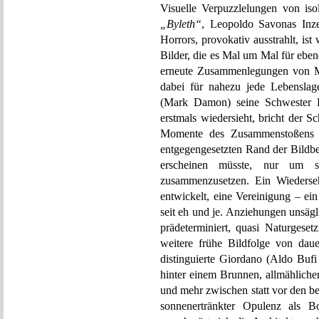
Visuelle Verpuzzlelungen von is
„Byleth“
, Leopoldo Savonas Inz
Horrors, provokativ ausstrahlt, ist
Bilder, die es Mal um Mal für ebe
erneute Zusammenlegungen von M
dabei für nahezu jede Lebenslag
(Mark Damon) seine Schwester B
erstmals wiedersieht, bricht der 
Momente des Zusammenstoßens au
entgegengesetzten Rand der Bildbe
erscheinen müsste, nur um s
zusammenzusetzen. Ein Wiederseh
entwickelt, eine Vereinigung – ein
seit eh und je. Anziehungen unsägl
prädeterminiert, quasi Naturgeset
weitere frühe Bildfolge von daue
distinguierte Giordano (Aldo Bufi
hinter einem Brunnen, allmähliche
und mehr zwischen statt vor den be
sonnenertränkter Opulenz als B