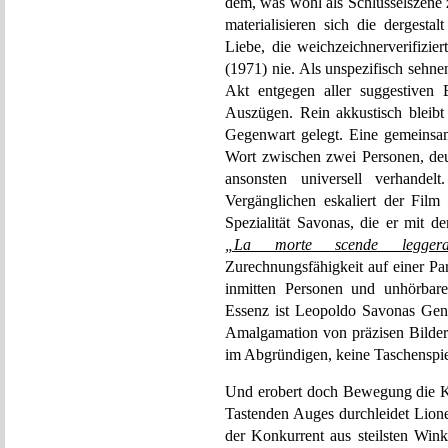
dem, was wohl als Schlüsselszene 
materialisieren sich die dergesta
Liebe, die weichzeichnerverifizi
(1971) nie. Als unspezifisch sehne
Akt entgegen aller suggestiven E
Auszügen. Rein akkustisch bleibt
Gegenwart gelegt. Eine gemeinsame
Wort zwischen zwei Personen, deut
ansonsten universell verhande
Vergänglichen eskaliert der Fil
Spezialität Savonas, die er mit d
„La morte scende legger
Zurechnungsfähigkeit auf einer Par
inmitten Personen und unhörbar
Essenz ist Leopoldo Savonas Genr
Amalgamation von präzisen Bildern
im Abgründigen, keine Taschenspiel
Und erobert doch Bewegung die Ka
Tastenden Auges durchleidet Lion
der Konkurrent aus steilsten Wink