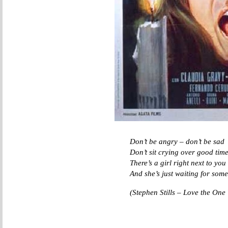
Don’t be angry – don’t be sad
Don’t sit crying over good tim
There’s a girl right next to you
And she’s just waiting for some
(Stephen Stills – Love the One