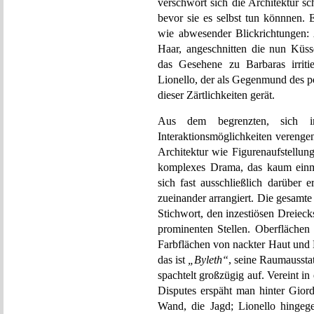
verschwört sich die Architektur 
bevor sie es selbst tun könnnen. E
wie abwesender Blickrichtungen: 
Haar, angeschnitten die nun Küs
das Gesehene zu Barbaras irritie
Lionello, der als Gegenmund des po
dieser Zärtlichkeiten gerät.
Aus dem begrenzten, sich 
Interaktionsmöglichkeiten verenge
Architektur wie Figurenaufstellun
komplexes Drama, das kaum einm
sich fast ausschließlich darüber
zueinander arrangiert. Die gesamte
Stichwort, den inzestiösen Dreiecksk
prominenten Stellen. Oberflächen
Farbflächen von nackter Haut und 
das ist
„Byleth“
, seine Raumaussta
spachtelt großzügig auf. Vereint i
Disputes erspäht man hinter Giord
Wand, die Jagd; Lionello hingeg