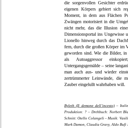
die sorgenvollen Gesichter erdrü
eigenen Körpers gebiert sich re
Moment, in dem aus Flächen Po
Zwängen motorisiert in die Umge
nicht mehr, das die Illusion ei
Dimensionsportal ins Ungewisse u
Lionello hinweg durch das Dachf
fern, durch die großen Körper im 
geworden sind. Wie die Bilder, i
als Autoaggressor einkopi
Untergangsgemälde – seine langan
man auch aus- und wieder einste
zertrümmerter Leinwände, die m
Zauber eingelullt wahrhaben will.
Byleth (Il demone dell’incesto)
– Itali
Produktion: ? – Drehbuch: Norbert Bl
Schnitt: Otello Colangeli – Musik: Vasi
Mark Damon, Claudia Gravy, Aldo Bufi L