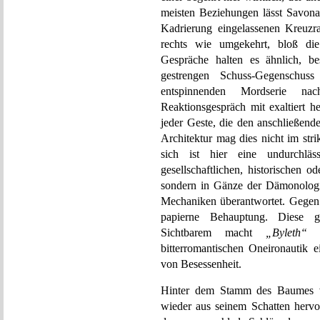
meisten Beziehungen lässt Savona
Kadrierung eingelassenen Kreuzra
rechts wie umgekehrt, bloß die 
Gespräche halten es ähnlich, be
gestrengen Schuss-Gegenschus
entspinnenden Mordserie nac
Reaktionsgespräch mit exaltiert h
jeder Geste, die den anschließend
Architektur mag dies nicht im stri
sich ist hier eine undurchlä
gesellschaftlichen, historischen 
sondern in Gänze der Dämonologie
Mechaniken überantwortet. Gegen s
papierne Behauptung. Diese g
Sichtbarem macht
„Byleth“
zu
bitterromantischen Oneironautik e
von Besessenheit.
Hinter dem Stamm des Baumes ve
wieder aus seinem Schatten hervor