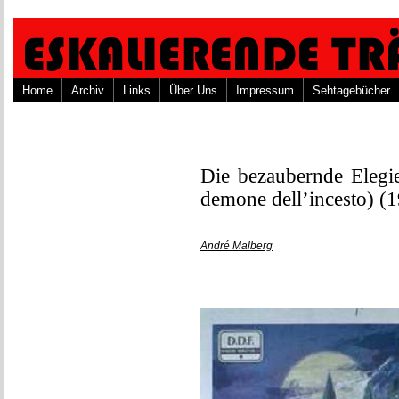
Home
Archiv
Links
Über Uns
Impressum
Sehtagebücher
Die bezaubernde Elegie
demone dell’incesto) (
André Malberg