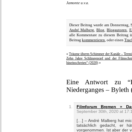
Jamonte u.v.a.
Dieser Beitrag wurde am Donnerstag, 
André Malberg
,
Blog
,
Blogautoren
,
E
alle Kommentare zu diesem Beitrag 
Beitrag
kommentieren
, oder einen
Trac
«
Träume überm Schimmer der Kanäle – Termin
Zehn Jahre Schlingensief und der Filmschni
hineinschreien“ (2020)
»
Eine Antwort zu “D
Niederganges – Byleth (
Filmforum Bremen » Das
September 30th, 2020 at 17:
[…] – André Malberg hat mic
tatsächlich gedacht, er h
vorgenommen. Ist aber der vo