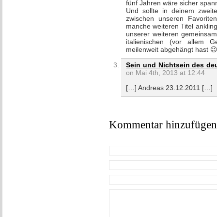
fünf Jahren wäre sicher span
Und sollte in deinem zweit
zwischen unseren Favorite
manche weiteren Titel ankling
unserer weiteren gemeinsa
italienischen (vor allem 
meilenweit abgehängt hast 
Sein und Nichtsein des deu
on Mai 4th, 2013 at 12:44
[…] Andreas 23.12.2011 […]
Kommentar hinzufügen