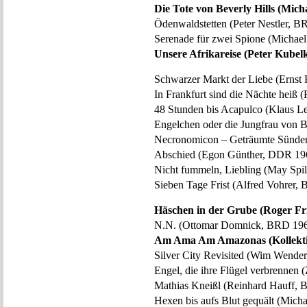
Die Tote von Beverly Hills (Mic
Ödenwaldstetten (Peter Nestler, 
Serenade für zwei Spione (Michae
Unsere Afrikareise (Peter Kubel
Schwarzer Markt der Liebe (Ernst
In Frankfurt sind die Nächte heiß
48 Stunden bis Acapulco (Klaus 
Engelchen oder die Jungfrau von
Necronomicon – Geträumte Sünden
Abschied (Egon Günther, DDR 19
Nicht fummeln, Liebling (May Spi
Sieben Tage Frist (Alfred Vohrer,
Häschen in der Grube (Roger Fr
N.N. (Ottomar Domnick, BRD 19
Am Ama Am Amazonas (Kollekti
Silver City Revisited (Wim Wende
Engel, die ihre Flügel verbrenne
Mathias Kneißl (Reinhard Hauff,
Hexen bis aufs Blut gequält (Mic