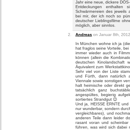
Jahr eine neue, dickere DÖS-L
Entdeckungen enthalten 
Schwärmereien des jeweils 
bei mir, der ich noch so pün
deutscher Lieblingsfilme 
möglich, aber sinnlos.
Andreas
on Januar 8th, 2012
In München wohne ich ja (dies
hat fraglos seine Vorteile, 
immer wieder auch in Filmm
können (allein die Kombinatio
deutschen Kinolandschaft 
Äquivalent zum Werkstattkino j
Sehr viel von der Liste sta
und Fürth, dann natürlich 
Viennale sowie sonstigen ve
halt heimische oder direkt 
tatsächlich ganz buchstäbl
angespültes, begierig aufg
sortiertes Strandgut 😉
Und ja, HEISSE ERNTE und 
nur wunderbar, sondern durch
vergleichbares), und nochma
anderen Teile dann leider d
rasant voran und scheinbar 
führen, was wird sich dabei 