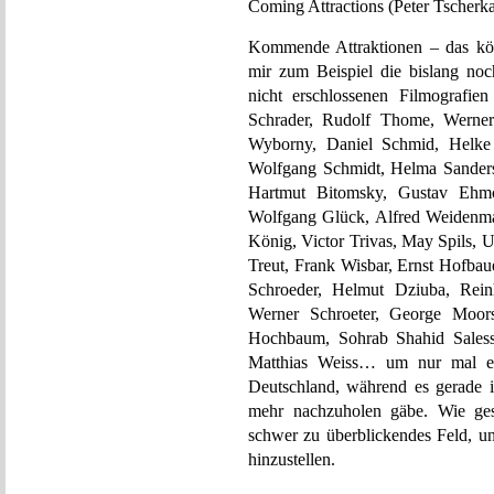
Coming Attractions (Peter Tscherk
Kommende Attraktionen – das kön
mir zum Beispiel die bislang noc
nicht erschlossenen Filmografi
Schrader, Rudolf Thome, Werner
Wyborny, Daniel Schmid, Helke 
Wolfgang Schmidt, Helma Sander
Hartmut Bitomsky, Gustav Ehmck
Wolfgang Glück, Alfred Weidenma
König, Victor Trivas, May Spils, 
Treut, Frank Wisbar, Ernst Hofbau
Schroeder, Helmut Dziuba, Reinh
Werner Schroeter, George Moors
Hochbaum, Sohrab Shahid Saless
Matthias Weiss… um nur mal ei
Deutschland, während es gerade 
mehr nachzuholen gäbe. Wie gesag
schwer zu überblickendes Feld, un
hinzustellen.