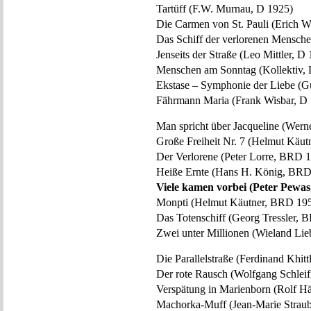
Tartüff (F.W. Murnau, D 1925)
Die Carmen von St. Pauli (Erich 
Das Schiff der verlorenen Mensch
Jenseits der Straße (Leo Mittler, D
Menschen am Sonntag (Kollektiv,
Ekstase – Symphonie der Liebe (G
Fährmann Maria (Frank Wisbar, D
Man spricht über Jacqueline (Wer
Große Freiheit Nr. 7 (Helmut Käut
Der Verlorene (Peter Lorre, BRD 
Heiße Ernte (Hans H. König, BRD
Viele kamen vorbei (Peter Pewa
Monpti (Helmut Käutner, BRD 19
Das Totenschiff (Georg Tressler,
Zwei unter Millionen (Wieland Li
Die Parallelstraße (Ferdinand Khit
Der rote Rausch (Wolfgang Schlei
Verspätung in Marienborn (Rolf H
Machorka-Muff (Jean-Marie Straub