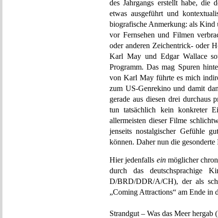
des Jahrgangs erstellt habe, die
etwas ausgeführt und kontextual
biografische Anmerkung: als Kind u
vor Fernsehen und Filmen verbra
oder anderen Zeichentrick- oder 
Karl May und Edgar Wallace s
Programm. Das mag Spuren hinter
von Karl May führte es mich indir
zum US-Genrekino und damit dann l
gerade aus diesen drei durchaus
tun tatsächlich kein konkreter Ei
allermeisten dieser Filme schlich
jenseits nostalgischer Gefühle 
können. Daher nun die gesonderte 
Hier jedenfalls
ein
möglicher chrono
durch das deutschsprachige Ki
D/BRD/DDR/A/CH), der als schö
„Coming Attractions“ am Ende in di
Strandgut – Was das Meer hergab (