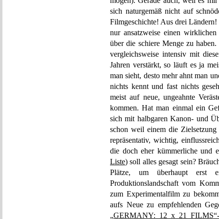
mögen). Gerade auch, weil es mir 
sich naturgemäß nicht auf schnöde
Filmgeschichte! Aus drei Ländern!
nur ansatzweise einen wirklichen 
über die schiere Menge zu haben
vergleichsweise intensiv mit dies
Jahren verstärkt, so läuft es ja me
man sieht, desto mehr ahnt man un
nichts kennt und fast nichts ges
meist auf neue, ungeahnte Veräst
kommen. Hat man einmal ein Ge
sich mit halbgaren Kanon- und Üb
schon weil einem die Zielsetzung
repräsentativ, wichtig, einflussre
die doch eher kümmerliche und ei
Liste
) soll alles gesagt sein? Bräu
Plätze, um überhaupt erst 
Produktionslandschaft vom Komme
zum Experimentalfilm zu bekomme
aufs Neue zu empfehlenden Gege
„GERMANY: 12 x 21 FILMS“-L