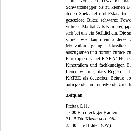
Jahre, von den USA bis nach
Schwarzenegger bis zu kleinen B-
denen Spektakel und Eskalation 
gesetzlose Biker, schwarze Powe
virtuose Martial-Arts-Kämpfer, ja
sich bei uns ein Stelldichein. Di
schreit wie kaum ein anderes
Motivation genug, Klassiker 
auszugraben und dorthin zurück z
Filmkopien ist bei KARACHO echte
Kinotrailern und fachkundigen E
freuen wir uns, dass Regisseur 
KATZE als deutschen Beitrag vor
aufregende und mitreißende Unterh
Zeitplan
Freitag 6.11.
17:00 Ein dreckiger Haufen
21:15 Die Klasse von 1984
23:30 The Hidden (OV)