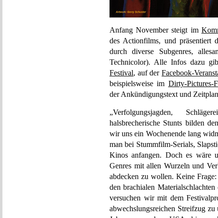
Anfang November steigt im
Kom
des Actionfilms, und präsentiert
durch diverse Subgenres, alle
Technicolor). Alle Infos dazu g
Festival
, auf der
Facebook-Veransta
beispielsweise im
Dirty-Pictures-
der Ankündigungstext und Zeitplan
„Verfolgungsjagden, Schläge
halsbrecherische Stunts bilden 
wir uns ein Wochenende lang widm
man bei Stummfilm-Serials, Slapst
Kinos anfangen. Doch es wäre ut
Genres mit allen Wurzeln und Ve
abdecken zu wollen. Keine Frage:
den brachialen Materialschlachten
versuchen wir mit dem Festivalpr
abwechslungsreichen Streifzug zu 