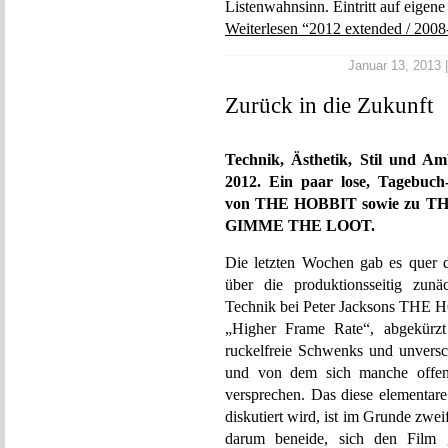
Listenwahnsinn. Eintritt auf eigen
Weiterlesen “2012 extended / 2008
Januar 13, 2013 |
Zurück in die Zukunft
Technik, Ästhetik, Stil und Am
2012. Ein paar lose, Tagebuc
von THE HOBBIT sowie zu
GIMME THE LOOT.
Die letzten Wochen gab es quer d
über die produktionsseitig zunä
Technik bei Peter Jacksons THE HO
„Higher Frame Rate“, abgekürzt
ruckelfreie Schwenks und unvers
und von dem sich manche offen
versprechen. Das diese elementare
diskutiert wird, ist im Grunde zw
darum beneide, sich den Film g