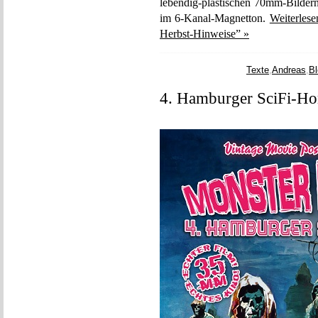
lebendig-plastischen 70mm-Bilder
im 6-Kanal-Magnetton.
Weiterles
Herbst-Hinweise” »
Texte
,
Andreas
,
Bl
4. Hamburger SciFi-Hor