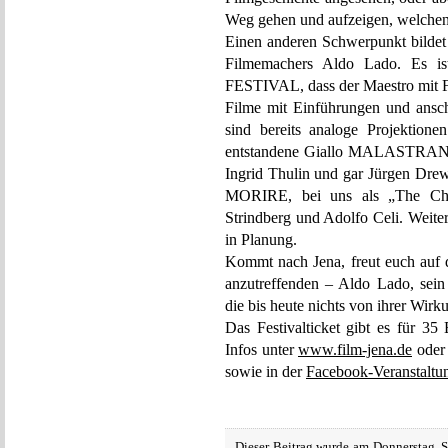
Weg gehen und aufzeigen, welchen 
Einen anderen Schwerpunkt bildet 
Filmemachers Aldo Lado. Es i
FESTIVAL, dass der Maestro mit Fr
Filme mit Einführungen und ansch
sind bereits analoge Projektione
entstandene Giallo MALASTRANA, 
Ingrid Thulin und gar Jürgen Dr
MORIRE, bei uns als „The Chil
Strindberg und Adolfo Celi. Weite
in Planung.
Kommt nach Jena, freut euch auf
anzutreffenden – Aldo Lado, sei
die bis heute nichts von ihrer Wir
Das Festivalticket gibt es für 35
Infos unter
www.film-jena.de
oder 
sowie in der
Facebook-Veranstaltu
Dieser Beitrag wurde am Donnerstag, 