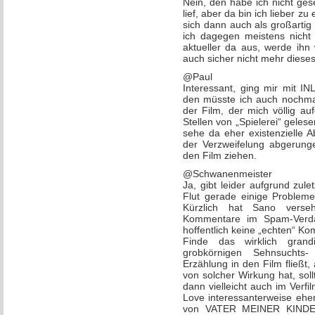
Nein, den habe ich nicht ge
lief, aber da bin ich lieber z
sich dann auch als großartig
ich dagegen meistens nicht s
aktueller da aus, werde ihn
auch sicher nicht mehr dieses
@Paul
Interessant, ging mir mit 
den müsste ich auch nochm
der Film, der mich völlig a
Stellen von „Spielerei“ gelese
sehe da eher existenzielle 
der Verzweifelung abgerunge
den Film ziehen.
@Schwanenmeister
Ja, gibt leider aufgrund zu
Flut gerade einige Proble
Kürzlich hat Sano verse
Kommentare im Spam-Verdac
hoffentlich keine „echten“ 
Finde das wirklich gran
grobkörnigen Sehnsuchts-
Erzählung in den Film fließ
von solcher Wirkung hat, sol
dann vielleicht auch im Verf
Love interessanterweise ehe
von VATER MEINER KINDER,