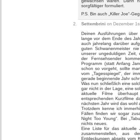
gewachsen wären. Dann hät
sorgfältiger formuliert.
P.S. Bin auch „Killer Joe“-Ge
Settembrini
on Dezember 1st
Deinen Ausführungen über d
lange vor dem Ende des Jahr
auch jahrelang darüber auf
guten Schwanenmeister nie
unserer ungeduldigen Zeit, 
der Fernsehsender komme
Programm (statt Anfang Ja
schon so vorgeht, sollte m
vom „Tagesspiegel“, der imm
gerade beginnende Jahr sch
Was nun schließlich eine solch
gar nicht in der Lage, eine so
aktuelle Filme überhau
entsprechenden Kurzfilme d
nächsten Jahr wird das wohl 
Trotzdem kenne ich immerhin
Fällen finden wir sogar zu
Night Too Young“. Bei „Tabu
nichts neues.
Eine Liste für das aktuelle
zusammenstellen, aus d
Entdeckungen abseits vom K