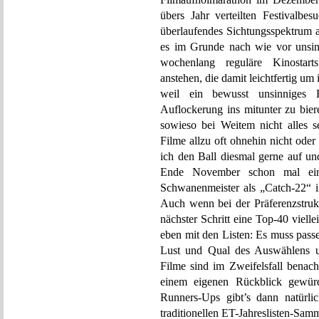
übers Jahr verteilten Festivalbe
überlaufendes Sichtungsspektrum a
es im Grunde nach wie vor unsinn
wochenlang reguläre Kinostarts
anstehen, die damit leichtfertig u
weil ein bewusst unsinniges 
Auflockerung ins mitunter zu bie
sowieso bei Weitem nicht alles s
Filme allzu oft ohnehin nicht oder
ich den Ball diesmal gerne auf u
Ende November schon mal eine
Schwanenmeister als „Catch-22“ i
Auch wenn bei der Präferenzstrukt
nächster Schritt eine Top-40 vielle
eben mit den Listen: Es muss pass
Lust und Qual des Auswählens un
Filme sind im Zweifelsfall benacht
einem eigenen Rückblick gewürd
Runners-Ups gibt’s dann natürli
traditionellen ET-Jahreslisten-Sam