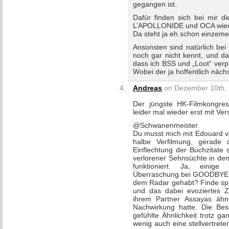
gegangen ist.
Dafür finden sich bei mir di
L’APOLLONIDE und OCA wiede
Da steht ja eh schon einzem
Ansonsten sind natürlich be
noch gar nicht kennt, und da
dass ich BSS und „Loot“ ver
Wobei der ja hoffentlich näch
Andreas
on Dezember 10th, 
Der jüngste HK-Filmkongres
leider mal wieder erst mit V
@Schwanenmeister
Du musst mich mit Edouard v
halbe Verfilmung, gerade d
Einflechtung der Buchzitate
verlorener Sehnsüchte in den
funktioniert. Ja, einig
Überraschung bei GOODBYE F
dem Radar gehabt? Finde spa
und das dabei evoziertes 
ihrem Partner Assayas ähn
Nachwirkung hatte. Die Bese
gefühlte Ähnlichkeit trotz g
wenig auch eine stellvertret