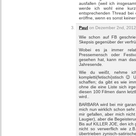
ausfallen (weil ich insgesa
werde ich wohl eine kurze
entsprechenden Thread bei d
eröffne, wenn es sonst keiner
Paul
on Dezember 2nd, 2012 
Wie schon auf FB geschrie
Skepsis gegenüber der verfrüh
Wobei es ja immer relat
Pressemensch oder Festiv
gesehen hat, kann man das
Jahresende.
Wie du weißt, nehme ich
kompletti(fetischi)stisch 
schaffen; da gibt es wie imm
ohne die eine Liste sich ir
diesen 100 Filmen dann letztl
wird..
BARBARA wird bei mir garant
mich nun wirklich schon sehr
mir gefallen, aber mich nic
Laugier), aber die Begeisteru
Bis auf KILLER JOE, den ich 
nicht so verwerflich wie z.
übertrieben zynisch-satiris