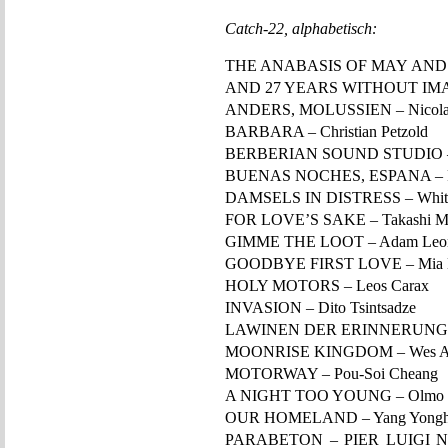
Catch-22, alphabetisch:
THE ANABASIS OF MAY AN
AND 27 YEARS WITHOUT IMAGE
ANDERS, MOLUSSIEN – Nicola
BARBARA – Christian Petzold
BERBERIAN SOUND STUDIO – Pe
BUENAS NOCHES, ESPANA – R
DAMSELS IN DISTRESS – Whit 
FOR LOVE’S SAKE – Takashi M
GIMME THE LOOT – Adam Leo
GOODBYE FIRST LOVE – Mia H
HOLY MOTORS – Leos Carax
INVASION – Dito Tsintsadze
LAWINEN DER ERINNERUNG – 
MOONRISE KINGDOM – Wes An
MOTORWAY – Pou-Soi Cheang
A NIGHT TOO YOUNG – Olmo 
OUR HOMELAND – Yang Yongh
PARABETON – PIER LUIGI 