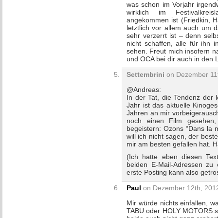
was schon im Vorjahr irgendw
wirklich im Festivalkrei
angekommen ist (Friedkin, Ha
letztlich vor allem auch um 
sehr verzerrt ist – denn sel
nicht schaffen, alle für ihn
sehen. Freut mich insofern 
und OCA bei dir auch in den 
Settembrini
on Dezember 11t
@Andreas:
In der Tat, die Tendenz der l
Jahr ist das aktuelle Kinoge
Jahren an mir vorbeigerausc
noch einen Film gesehen,
begeistern: Ozons “Dans la m
will ich nicht sagen, der bes
mir am besten gefallen hat. 
(Ich hatte eben diesen Tex
beiden E-Mail-Adressen zu e
erste Posting kann also getro
Paul
on Dezember 12th, 2012
Mir würde nichts einfallen, 
TABU oder HOLY MOTORS sage