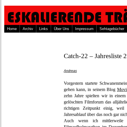
Home
Archiv
Links
Über Uns
Impressum
Sehtagebücher
Catch-22 – Jahresliste 2
Andreas
Vorgestern startete Schwanenmeist
gehen kann, in seinem Blog
Movi
zehn Jahre spielten wir in einem
gelöschten Filmforum das alljährl
richtigen Zeitpunkt einig, weil
Jahresablauf über das noch gar nic
Auch wenn ich mittlerweile v
Filmaufholmarathon im Dezember 