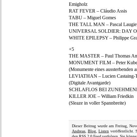
Emigholz
RAT FEVER – Cláudio Assis
TABU – Miguel Gomes
THE TALL MAN – Pascal Laugie
UNIVERSAL SOLDIER: DAY OF
WHITE EPILEPSY – Philippe Gra
+5
THE MASTER – Paul Thomas An
MONUMENT FILM – Peter Kube
(Monumente eines aussterbenden a
LEVIATHAN – Lucien Castaing-Ta
(Digitale Avantgarde)
SCHLAFLOS BEI ZUNEHMENDE
KILLER JOE – William Friedkin
(Sleaze in voller Spannbreite)
Dieser Beitrag wurde am Freitag, No
Andreas
,
Blog
,
Listen
veröffentlicht.
den
RSS 2.0
Feed verfolgen. Sie könne