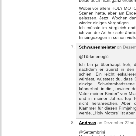
beide auch nicht ganz erobert
Wobei vor allem HOLY MOTOR
Szenen hatte, aber am Ende 
gelassen. Jetzt, Wochen da
wieder einiges Vergnügen.
Ich müsste im Vergleich en
ich von der Art her sehr ähnl
hineingezogen in seinen viell
Schwanenmeister
on Dezemb
@Türkmenoglü
Ich bin ja überhaupt froh, 
nachdem er zuerst in den
schien. Ein leicht eskali
würdest, wüsstest du, dass 
einzige Schwimmbadszene
könnerhaft in die „Lawinen de
Vater meiner Kinder“ von Mi
und in meiner Jahres-Top T
nicht heranreichen. Aber d
Klammer für diesen Filmjahr
werde. „Holy Motors“ ist aber
Andreas
on Dezember 22nd, 
@Settembrini