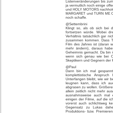
Listenveränderungen bis zum
ja vermutlich noch einige o
und HOLY MOTORS nachholen,
MARGARET und TURN ME ON D
noch schaffe.
@Settembrini
Klingt so, als ob sich bei 
fortsetzen würde. Wobei dr
Verhältnis tatsächlich gar n
zusammen kommen. Dass TAB
Film des Jahres ist (daran 
mehr ändern), daraus habe 
Geheimnis gemacht. Da bin ic
wenn sich genau wie bei C
Skeptikern und Gegnern der F
@Paul
Dann bin ich mal gespannt
komplettistische Anspruch l
Unterfangen bleibt, wie wir be
leugnen kann, dass ich au
abgrasen zu wollen. Größeres
allein zeitlich nicht mehr a
ausnahmsweise auch mal ei
einigen der Filme, auf die i
vorerst auch schlichtweg k
Gegensatz zu Lukas dahe
Produktions- bzw. Premiere