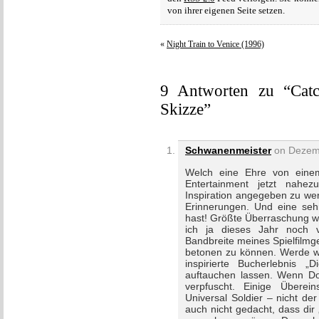
von ihrer eigenen Seite setzen.
«
Night Train to Venice (1996)
9 Antworten zu “Catch
Skizze”
Schwanenmeister
on Dezemb
Welch eine Ehre von einem
Entertainment jetzt nahe
Inspiration angegeben zu we
Erinnerungen. Und eine sehr
hast! Größte Überraschung wa
ich ja dieses Jahr noch 
Bandbreite meines Spielfilmg
betonen zu können. Werde wo
inspirierte Bucherlebnis „D
auftauchen lassen. Wenn Dom
verpfuscht. Einige Überei
Universal Soldier – nicht d
auch nicht gedacht, dass dir