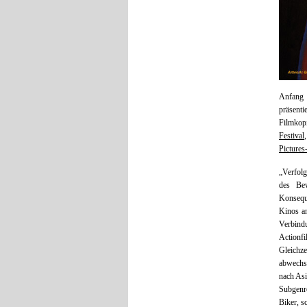
Anfang
präsent
Filmkopi
Festival
Picture
„Verfolg
des Be
Konseque
Kinos an
Verbind
Actionf
Gleich
abwechs
nach Asi
Subgenr
Biker, s