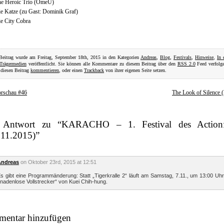
he Heroic Trio (OmeU)
e Katze (zu Gast: Dominik Graf)
e City Cobra
Beitrag wurde am Freitag, September 18th, 2015 in den Kategorien
Andreas
,
Blog
,
Festivals
,
Hinweise
,
In 
Trägermedien
veröffentlicht. Sie können alle Kommentare zu diesem Beitrag über den
RSS 2.0
Feed verfolge
diesen Beitrag
kommentieren
, oder einen
Trackback
von ihrer eigenen Seite setzen.
orschau #46
The Look of Silence 
 Antwort zu “KARACHO – 1. Festival des Actionf
.11.2015)”
Andreas
on Oktober 23rd, 2015 at 12:51
s gibt eine Programmänderung: Statt „Tigerkralle 2“ läuft am Samstag, 7.11., um 13:00 Uh
nadenlose Vollstrecker“ von Kuei Chih-hung.
entar hinzufügen