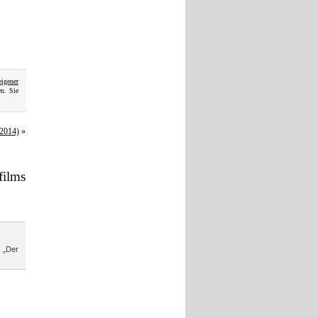
eigener
n. Sie
(2014)
»
ilms
r „Der