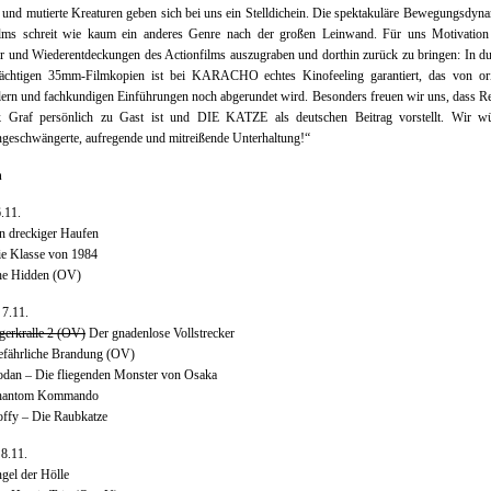
und mutierte Kreaturen geben sich bei uns ein Stelldichein. Die spektakuläre Bewegungsdyn
ilms schreit wie kaum ein anderes Genre nach der großen Leinwand. Für uns Motivation
r und Wiederentdeckungen des Actionfilms auszugraben und dorthin zurück zu bringen: In 
rächtigen 35mm-Filmkopien ist bei KARACHO echtes Kinofeeling garantiert, das von ori
lern und fachkundigen Einführungen noch abgerundet wird. Besonders freuen wir uns, dass R
 Graf persönlich zu Gast ist und DIE KATZE als deutschen Beitrag vorstellt. Wir w
ngeschwängerte, aufregende und mitreißende Unterhaltung!“
n
6.11.
n dreckiger Haufen
ie Klasse von 1984
he Hidden (OV)
 7.11.
gerkralle 2 (OV)
Der gnadenlose Vollstrecker
efährliche Brandung (OV)
odan – Die fliegenden Monster von Osaka
Phantom Kommando
offy – Die Raubkatze
8.11.
gel der Hölle