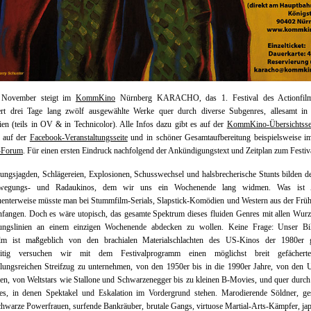
 November steigt im
KommKino
Nürnberg KARACHO, das 1. Festival des Actionfil
iert drei Tage lang zwölf ausgewählte Werke quer durch diverse Subgenres, allesamt i
en (teils in OV & in Technicolor). Alle Infos dazu gibt es auf der
KommKino-Übersichtsse
, auf der
Facebook-Veranstaltungsseite
und in schöner Gesamtaufbereitung beispielsweise 
s-Forum
. Für einen ersten Eindruck nachfolgend der Ankündigungstext und Zeitplan zum Festiv
ungsjagden, Schlägereien, Explosionen, Schusswechsel und halsbrecherische Stunts bilden 
wegungs- und Radaukinos, dem wir uns ein Wochenende lang widmen. Was ist A
nterweise müsste man bei Stummfilm-Serials, Slapstick-Komödien und Western aus der Früh
fangen. Doch es wäre utopisch, das gesamte Spektrum dieses fluiden Genres mit allen Wur
ungslinien an einem einzigen Wochenende abdecken zu wollen. Keine Frage: Unser B
ilm ist maßgeblich von den brachialen Materialschlachten des US-Kinos der 1980er g
zeitig versuchen wir mit dem Festivalprogramm einen möglichst breit gefächer
lungsreichen Streifzug zu unternehmen, von den 1950er bis in die 1990er Jahre, von den 
en, von Weltstars wie Stallone und Schwarzenegger bis zu kleinen B-Movies, und quer durch
es, in denen Spektakel und Eskalation im Vordergrund stehen. Marodierende Söldner, ges
chwarze Powerfrauen, surfende Bankräuber, brutale Gangs, virtuose Martial-Arts-Kämpfer, ja