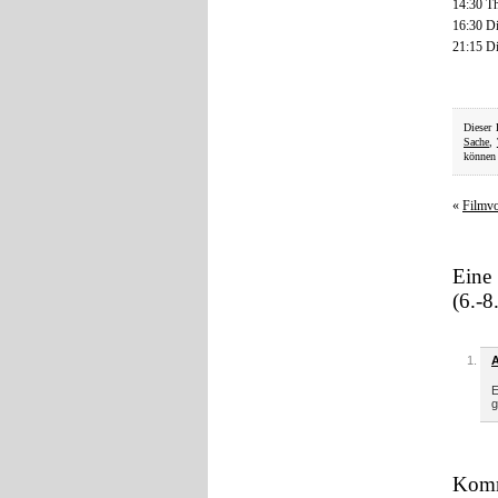
14:30 T
16:30 Di
21:15 Di
Dieser 
Sache
,
können 
«
Filmv
Eine
(6.-8
E
g
Komm