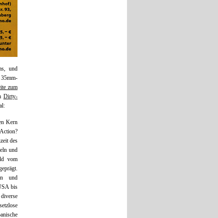
ms, und
n 35mm-
ite zum
im
Dirty-
al:
den Kern
ction?
zeit des
zeln und
ild vom
eprägt.
ten und
USA bis
 diverse
etzlose
panische