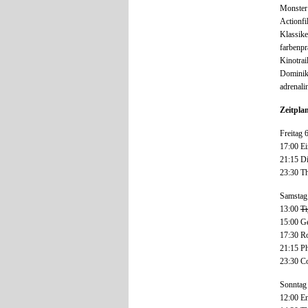
Monster 
Actionf
Klassike
farbenp
Kinotrai
Dominik
adrenali
Zeitpla
Freitag 
17:00 Ei
21:15 D
23:30 T
Samstag
13:00
Ti
15:00 G
17:30 R
21:15 
23:30 C
Sonntag 
12:00 En