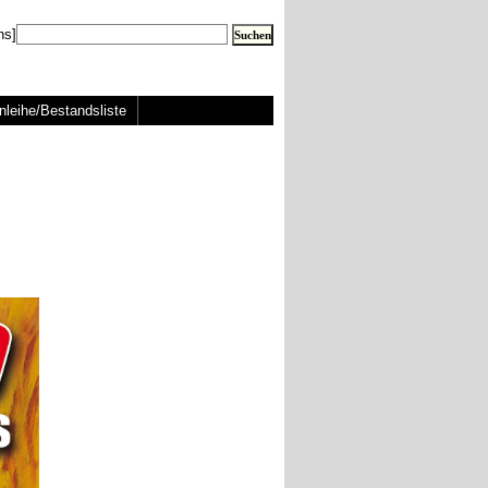
ns]
nleihe/Bestandsliste