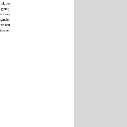
amik des
 genug,
durchweg
ginalen
egisseur
ünschen