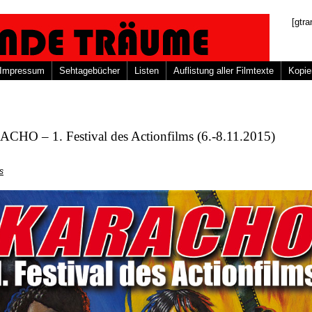
[gtra
Impressum
Sehtagebücher
Listen
Auflistung aller Filmtexte
Kopie
CHO – 1. Festival des Actionfilms (6.-8.11.2015)
s