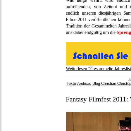
Was lange währt, wird endlic
aufreibenden, von Zeitnot und 
endlich unseren diesjährigen Sam
Filme 2011 veröffentlichen könne
Tradition der
Gesammelten Jahresl
uns dabei endgültig um die
Spreng
Weiterlesen “Gesammelte Jahreslis
J
Texte
,
Andreas
,
Blog
,
Christian
,
Christo
Fantasy Filmfest 2011: