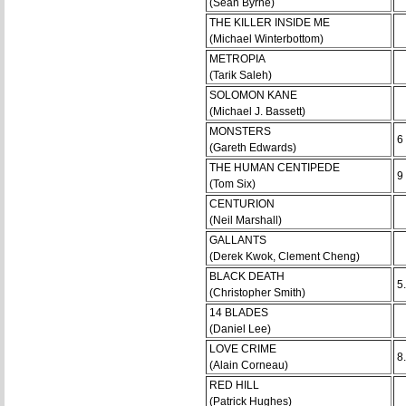
(Sean Byrne)
THE KILLER INSIDE ME
(Michael Winterbottom)
METROPIA
(Tarik Saleh)
SOLOMON KANE
(Michael J. Bassett)
MONSTERS
6
(Gareth Edwards)
THE HUMAN CENTIPEDE
9
(Tom Six)
CENTURION
(Neil Marshall)
GALLANTS
(Derek Kwok, Clement Cheng)
BLACK DEATH
5
(Christopher Smith)
14 BLADES
(Daniel Lee)
LOVE CRIME
8
(Alain Corneau)
RED HILL
(Patrick Hughes)