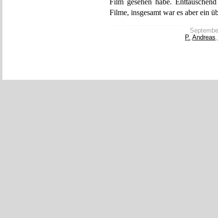
Film gesehen habe. Enttäuschend
Filme, insgesamt war es aber ein ü
September 
P.
,
Andreas
,