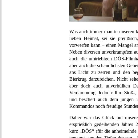
Was auch immer man in unseren kul
lieben Heimat, sei sie preußisch,
vorwerfen kann – einen Mangel an
Neben diversen unverkrampften aus
auch die umtriebigen DÖS-Filmhan
aber auch die schändlichsten Gehe
ans Licht zu zerren und den be
Bierkrug darzureichen. Nicht selt
aber doch auch unverhüllten D
Verdammung. Jedoch: Ihre Stoß-, S
und beschert auch dem jungen un
Kommandos noch freudige Stunden 
Daher war das Glück auf unserer
ersprießlich gedeihenden Jahres 
kurz „DÖS“ (für die anheimelnde D
genannt, aus den Tiefen der sog. 