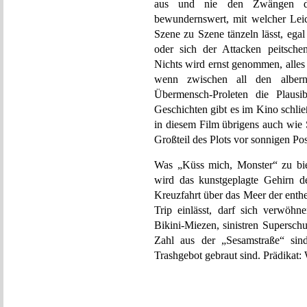
aus und nie den Zwängen der
bewundernswert, mit welcher Leic
Szene zu Szene tänzeln lässt, ega
oder sich der Attacken peitsche
Nichts wird ernst genommen, alles i
wenn zwischen all den albern
Übermensch-Proleten die Plausib
Geschichten gibt es im Kino schli
in diesem Film übrigens auch wie 
Großteil des Plots vor sonnigen Po
Was „Küss mich, Monster“ zu biete
wird das kunstgeplagte Gehirn de
Kreuzfahrt über das Meer der enthe
Trip einlässt, darf sich verwöh
Bikini-Miezen, sinistren Supersch
Zahl aus der „Sesamstraße“ sin
Trashgebot gebraut sind. Prädikat: