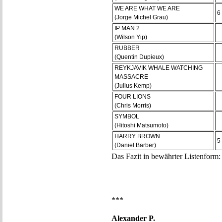
WE ARE WHAT WE ARE
6
(Jorge Michel Grau)
IP MAN 2
(Wilson Yip)
RUBBER
(Quentin Dupieux)
REYKJAVIK WHALE WATCHING
MASSACRE
(Julius Kemp)
FOUR LIONS
(Chris Morris)
SYMBOL
(Hitoshi Matsumoto)
HARRY BROWN
5
(Daniel Barber)
Das Fazit in bewährter Listenform:
***
Alexander P.