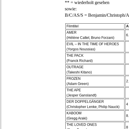
** = wiederholt gesehen
sowie:
B/C/AS/S = Benjamin/Christoph/Al
Filmtitel
Al
AMER
6.
(Hélène Cattet, Bruno Forzani)
EVIL – IN THE TIME OF HEROES
(Yorgos Noussias)
THE PACK
(Franck Richard)
OUTRAGE
(Takeshi Kitano)
FROZEN
2
(Adam Green)
THE APE
(Jesper Ganslandt)
DER DOPPELGÄNGER
4
(Christopher Lenke, Philip Nauck)
KABOOM
8
(Gregg Araki)
THE LOVED ONES
8