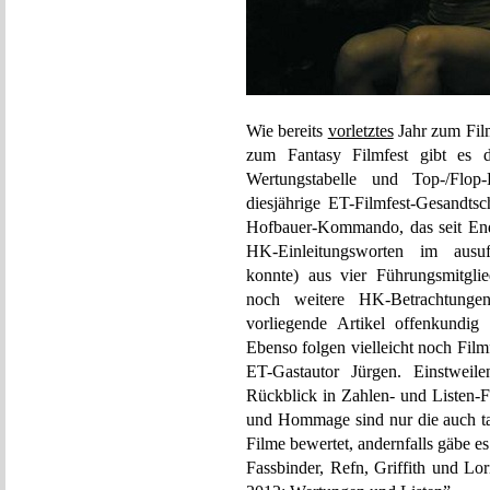
Wie bereits
vorletztes
Jahr zum Fil
zum Fantasy Filmfest gibt es d
Wertungstabelle und Top-/Flo
diesjährige ET-Filmfest-Gesandts
Hofbauer-Kommando, das seit Ende
HK-Einleitungsworten im aus
konnte) aus vier Führungsmitgli
noch weitere HK-Betrachtunge
vorliegende Artikel offenkundig 
Ebenso folgen vielleicht noch Fil
ET-Gastautor Jürgen. Einstweile
Rückblick in Zahlen- und Listen-F
und Hommage sind nur die auch tat
Filme bewertet, andernfalls gäbe 
Fassbinder, Refn, Griffith und Lor