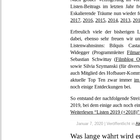
Listen-Beitrags im letzten Jahr f
Eskalierende Träume nun wieder f
2017
,
2016
,
2015
,
2014
,
2013
,
20
Erfreulich viele der bisherigen 
dabei, ebenso sehr freuen wir u
Listenwahnsinns: Bilquis Casta
Widegger (Programmleiter
Filmar
Sebastian Schwittay (
Filmblog 
sowie Silvia Szymanski (für divers
auch Mitglied des Hofbauer-Komman
aktuelle Top Ten zwar immer
im
noch einige Entdeckungen bei.
So entstand der nachfolgende Strei
2019, bei dem einige auch noch ei
Weiterlesen “Listen 2019 (+2018)”
Januar 7, 2020 | Veröffentlicht in
Ak
Was lange währt wird e