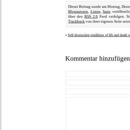
Dieser Beitrag wurde am Montag, Deze
Blogautoren
,
Listen
,
Sano
veröffentli
über den
RSS 2.0
Feed verfolgen. S
Trackback
von ihrer eigenen Seite setz
«
Self-destructing renditions of life and death
Kommentar hinzufügen