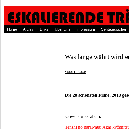
Home
Archiv
Links
Über Uns
Impressum
Sehtagebücher
Was lange währt wird e
Sano Cestnik
Die 20 schönsten Filme, 2018 ge
schwebt über allem:
Tenshi no harawata: Akai kyôshits