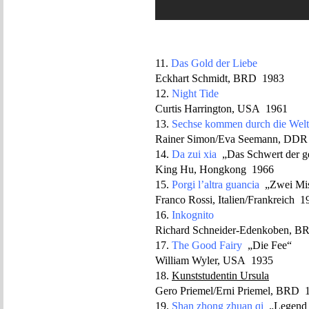
11.
Das Gold der Liebe
Eckhart Schmidt, BRD 1983
12.
Night Tide
Curtis Harrington, USA 1961
13.
Sechse kommen durch die Welt
Rainer Simon/Eva Seemann, DDR
14.
Da zui xia
„Das Schwert der ge
King Hu, Hongkong 1966
15.
Porgi l’altra guancia
„Zwei Mis
Franco Rossi, Italien/Frankreich 1
16.
Inkognito
Richard Schneider-Edenkoben, 
17.
The Good Fairy
„Die Fee“
William Wyler, USA 1935
18.
Kunststudentin Ursula
Gero Priemel/Erni Priemel, BRD 
19.
Shan zhong zhuan qi
„Legend o