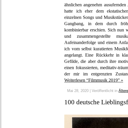
ähnlichen angenehm ausufernden 
hatte ich eher dem ekstatische
einzelnen Songs und Musikstücken 
Gangbang, in dem durch fröhli
kombinierbar erschien. Sich nun 
und zusammengestellte musi
Aufeinanderfolge und einem Anfa
ich vom selbst kuratierten Musikf
angelangt. Eine Rückkehr in klan
Gefilde, die aber durch ihre mot
einen fokussierten, meditativ-trä
der mir im entgrenzten Zustand
Weiterlesen “Filmmusik 2019” »
Mai 28, 2020 | Veröffentlicht in
Älter
100 deutsche Lieblings