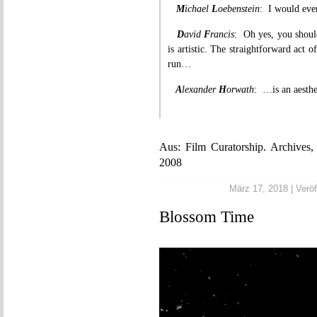
M
ichael
L
oebenstein
: I would even
D
avid
F
rancis
: Oh yes, you should
is artistic. The straightforward act 
run…
A
lexander
H
orwath
: …is an aesthe
Aus: Film Curatorship. Archives
2008
März 17, 2018 | Veröf
Blossom Time