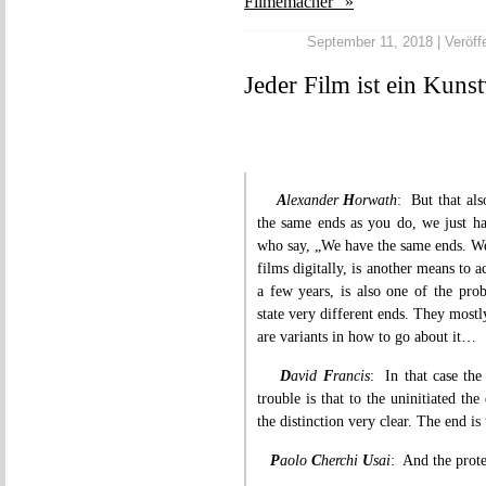
Filmemacher” »
September 11, 2018 | Veröffe
Jeder Film ist ein Kuns
A
lexander
H
orwath
: But that als
the same ends as you do, we just h
who say, „We have the same ends. We 
films digitally, is another means to a
a few years, is also one of the pr
state very different ends. They most
are variants in how to go about it…
D
avid
F
rancis
: In that case the
trouble is that to the uninitiated t
the distinction very clear. The end is 
P
aolo
C
herchi
U
sai
: And the prote