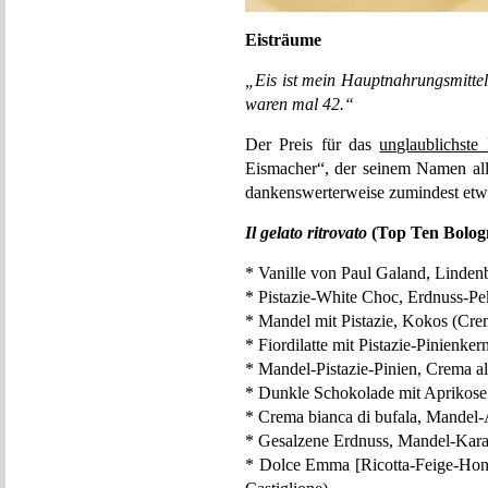
Eisträume
„Eis ist mein Hauptnahrungsmitte
waren mal 42.“
Der Preis für das
unglaublichste
Eismacher“, der seinem Namen all
dankenswerterweise zumindest etwas
Il gelato ritrovato
(Top Ten Bolog
* Vanille von Paul Galand, Lindenb
* Pistazie-White Choc, Erdnuss-Pe
* Mandel mit Pistazie, Kokos (Crem
* Fiordilatte mit Pistazie-Pinienke
* Mandel-Pistazie-Pinien, Crema al
* Dunkle Schokolade mit Aprikose 
* Crema bianca di bufala, Mandel
* Gesalzene Erdnuss, Mandel-Kara
* Dolce Emma [Ricotta-Feige-Honi