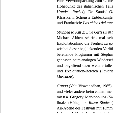
Eine Verwöhnpackung zum Genieß
Höhepunkt des italienischen Teil
Hamlet, Racket
), De Santis’
O
Klassikern. Schönste Entdeckunge
und Frankreich:
Las chicas del tan
Stripped to Kill 2: Live Girls
(Katt 
Michael Althen schrieb mal sehr
Exploitationkino die Freiheit zu s
wie bei dieser beglückenden Vorfüh
bereitende Programm mit Stephan
genossen beim analogen Wiederse
und begleitend dazu weitere toll
und Exploitation-Bereich (Favori
Massacre
).
Ganga
(Velu Viswanadhan, 1985)
und vieles andere beim einmal mehr
mit u.a. Gregory Markopoulos (
Sw
finalem Höhepunkt
Razor Blades
(
Air-Abend des Festivals mit 16mm