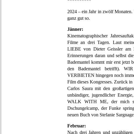
**********
2024 – ein Jahr in zwölf Monaten. Vi
ganz gut so.
Jänner:
Kinematographischer Jahresaufta
Filme an drei Tagen. Laut m
LIEBE von Dieter Geissler am B
Erinnerungen daran und selbst di
Bademantel kommt mir erst jetzt b
den Bademantel betrifft)
VERBIETEN hingegen noch immer re
Film dieses Kongresses. Zurück 
Carlos Saura mit den großartige
unbändiger, jugendlicher Ener
WALK WITH ME, der mich sehr 
Dschungelcamp, der Funke spring
neuen Buch von Stefanie Sargnage
Februar:
Nach drei Jahren und unzähligen 