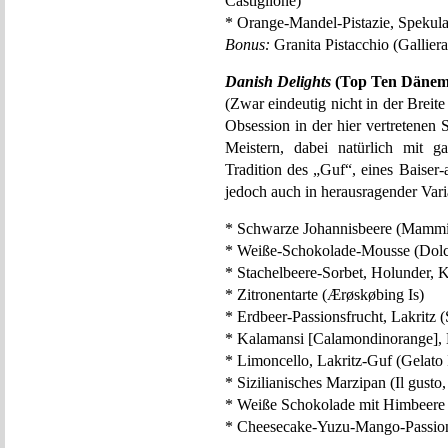
Castiglione)
* Orange-Mandel-Pistazie, Spekula
Bonus:
Granita Pistacchio (Galliera
Danish Delights
(Top Ten Dänem
(Zwar eindeutig nicht in der Breit
Obsession in der hier vertretenen 
Meistern, dabei natürlich mit 
Tradition des „Guf“, eines Baiser
jedoch auch in herausragender Vari
* Schwarze Johannisbeere (Mammi
* Weiße-Schokolade-Mousse (Dolce
* Stachelbeere-Sorbet, Holunder, K
* Zitronentarte (Ærøskøbing Is)
* Erdbeer-Passionsfrucht, Lakritz (
* Kalamansi [Calamondinorange], 
* Limoncello, Lakritz-Guf (Gelato 
* Sizilianisches Marzipan (Il gusto
* Weiße Schokolade mit Himbeere 
* Cheesecake-Yuzu-Mango-Passions