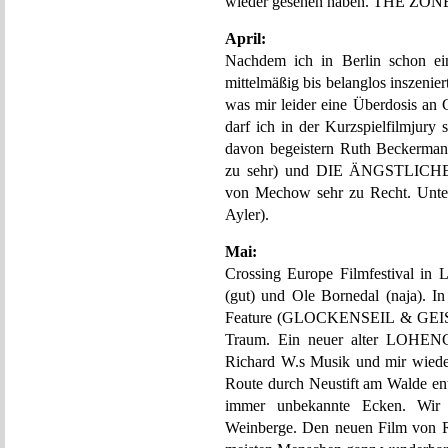
wieder gesehen haben. THE ZONE
April:
Nachdem ich in Berlin schon ei
mittelmäßig bis belanglos inszeni
was mir leider eine Überdosis an 
darf ich in der Kurzspielfilmjury
davon begeistern Ruth Beckerman
zu sehr) und DIE ÄNGSTLIC
von Mechow sehr zu Recht. Unt
Ayler).
Mai:
Crossing Europe Filmfestival in
(gut) und Ole Bornedal (naja). In
Feature (GLOCKENSEIL & GEIS
Traum. Ein neuer alter LOHENGR
Richard W.s Musik und mir wieder
Route durch Neustift am Walde ent
immer unbekannte Ecken. Wir 
Weinberge. Den neuen Film von R