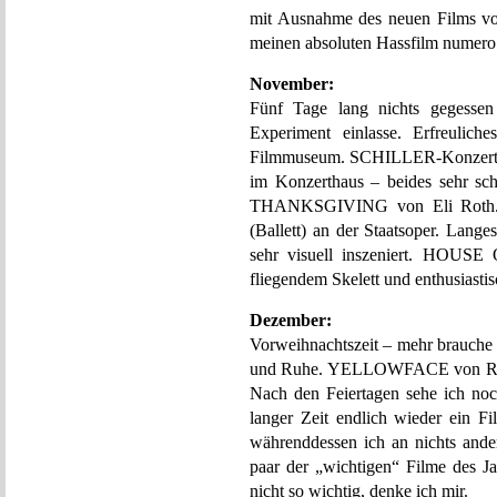
mit Ausnahme des neuen Films 
meinen absoluten Hassfilm numero
November:
Fünf Tage lang nichts gegesse
Experiment einlasse. Erfreul
Filmmuseum. SCHILLER-Konzert in 
im Konzerthaus – beides sehr sch
THANKSGIVING von Eli Roth
(Ballett) an der Staatsoper. La
sehr visuell inszeniert. HOU
fliegendem Skelett und enthusiast
Dezember:
Vorweihnachtszeit – mehr brauche 
und Ruhe. YELLOWFACE von Rebe
Nach den Feiertagen sehe ich 
langer Zeit endlich wieder ein Fi
währenddessen ich an nichts ande
paar der „wichtigen“ Filme des Jah
nicht so wichtig, denke ich mir.