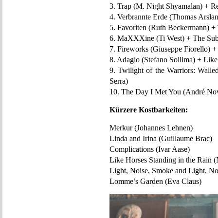
3. Trap (M. Night Shyamalan) + R
4. Verbrannte Erde (Thomas Arslan
5. Favoriten (Ruth Beckermann) + 
6. MaXXXine (Ti West) + The Subs
7. Fireworks (Giuseppe Fiorello) 
8. Adagio (Stefano Sollima) + Li
9. Twilight of the Warriors: Wall
Serra)
10. The Day I Met You (André Nov
Kürzere Kostbarkeiten:
Merkur (Johannes Lehnen)
Linda and Irina (Guillaume Brac)
Complications (Ivar Aase)
Like Horses Standing in the Rain 
Light, Noise, Smoke and Light, N
Lomme’s Garden (Eva Claus)