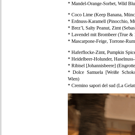
* Mandel-Orange-Sorbet, Wild Blue
* Coco Lime (Keep Banana, Münc
* Erdnuss-Karamell (Pinocchio, M
* Brez’l, Salty Peanut, Zimt (Seba
* Lavendel mit Brombeer (True &
* Mascarpone-Feige, Torrone-Rum
* Haferflocke-Zimt, Pumpkin Spice
* Heidelbeer-Holunder, Haselnuss
* Ribisel [Johannisbeere] (Eisgrott
* Dolce Samuela [Weiße Schokola
Wien)
* Cremino sapori del sud (La Gelate