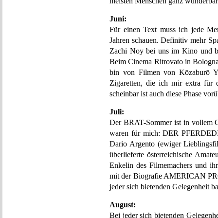
meisten Menschen ganz wunderbar
Juni:
Für einen Text muss ich jede Me
Jahren schauen. Definitiv mehr S
Zachi Noy bei uns im Kino un
Beim Cinema Ritrovato in Bologn
bin von Filmen von Kōzaburō Yo
Zigaretten, die ich mir extra für
scheinbar ist auch diese Phase vorü
Juli:
Der BRAT-Sommer ist in vollem G
waren für mich: DER PFERDED
Dario Argento (ewiger Lieblin
überlieferte österreichische Amate
Enkelin des Filmemachers und ih
mit der Biografie AMERICAN PR
jeder sich bietenden Gelegenheit 
August:
Bei jeder sich bietenden Gelegenh