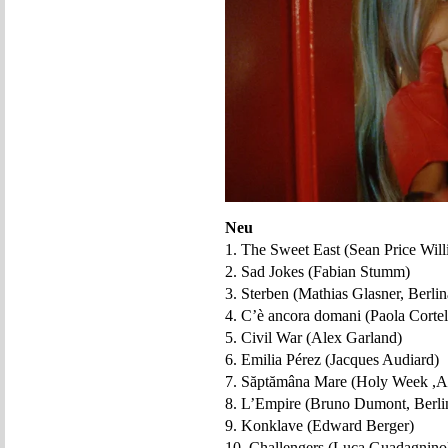
Neu
1. The Sweet East (Sean Price Wil
2. Sad Jokes (Fabian Stumm)
3. Sterben (Mathias Glasner, Berlin
4. C’è ancora domani (Paola Cortel
5. Civil War (Alex Garland)
6. Emilia Pérez (Jacques Audiard)
7. Săptămâna Mare (Holy Week ,An
8. L’Empire (Bruno Dumont, Berli
9. Konklave (Edward Berger)
10. Challengers (Luca Guadagnino