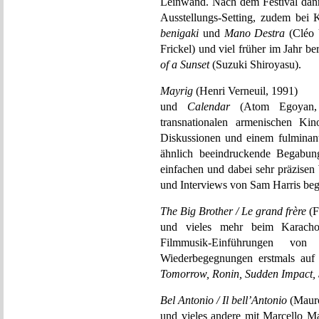
Leinwand. Nach dem Festival dan
Ausstellungs-Setting, zudem be
benigaki
und
Mano Destra
(Cléo 
Frickel) und viel früher im Jahr be
of a Sunset
(Suzuki Shiroyasu).
Mayrig
(Henri Verneuil, 1991)
und
Calendar
(Atom Egoyan, 
transnationalen armenischen Kin
Diskussionen und einem fulminan
ähnlich beeindruckende Begabung
einfachen und dabei sehr präzisen
und Interviews von Sam Harris beg
The Big Brother / Le grand frère
(F
und vieles mehr beim Karacho-Ac
Filmmusik-Einführungen von
Wiederbegegnungen erstmals auf
Tomorrow, Ronin, Sudden Impact, S
Bel Antonio / Il bell’Antonio
(Mauro
und vieles andere mit Marcello Ma