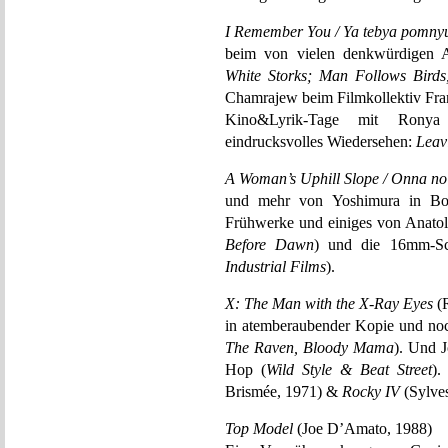
I Remember You / Ya tebya pomny
beim von vielen denkwürdigen A
White Storks; Man Follows Bird
Chamrajew beim Filmkollektiv Fra
Kino&Lyrik-Tage mit Ronya
eindrucksvolles Wiedersehen:
Leav
A Woman’s Uphill Slope / Onna no
und mehr von Yoshimura in B
Frühwerke und einiges von Anatol
Before Dawn
) und die 16mm-Sch
Industrial Films
).
X: The Man with the X-Ray Eyes
(R
in atemberaubender Kopie und no
The Raven, Bloody Mama
). Und J
Hop (
Wild Style & Beat Street
).
Brismée, 1971) &
Rocky IV
(Sylves
Top Model
(Joe D’Amato, 1988)