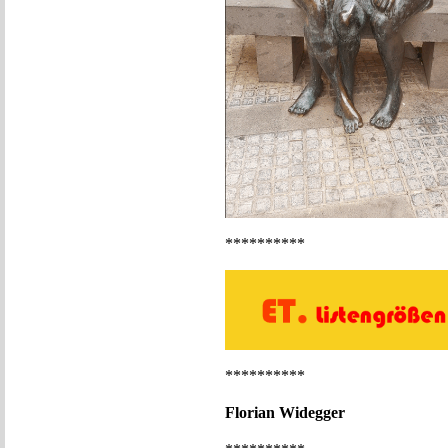
**********
**********
Florian Widegger