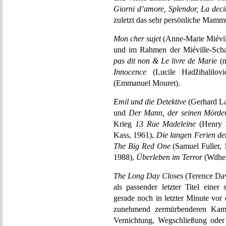
Giorni d’amore, Splendor, La deci
zuletzt das sehr persönliche Mam
Mon cher sujet
(Anne-Marie Miévil
und im Rahmen der Miéville-Scha
pas dit non & Le livre de Marie
(m
Innocence
(Lucile Hadžihalilov
(Emmanuel Mouret).
Emil und die Detektive
(Gerhard La
und
Der Mann, der seinen Mörder
Krieg
13 Rue Madeleine
(Henry 
Kass, 1961),
Die langen Ferien de
The Big Red One
(Samuel Fuller,
1988),
Überleben im Terror
(Wilhe
The Long Day Closes
(Terence Dav
als passender letzter Titel eine
gerade noch in letzter Minute vo
zunehmend zermürbenderen Kamp
Vernichtung, Wegschließung oder