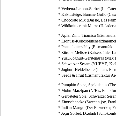
* Verbena-Lemon-Sorbet (La Catedr
* Kaktusfeige, Banane-Gofio (Casa
* Chocolate Mix (Dassie, Las Palm
* Wildkräuter mit Minze (Heladerí
* Apfel-Zimt, Tiramisu (Eismanufa
* Erdnuss-Kokosblütensalzkaramell
* Peanutbutter-Jelly (Eismanufaktur
* Zitrone-Melisse (Kaiserstühler La
* Yuzu-Joghurt-Gerstengras (Max F
* Schwarzer Sesam (YUEYE, Kiel
* Joghurt-Heidelbeere (Julians Ei
* Seeds & Fruit (Eismanufaktur A
* Pumpkin Spice, Spekulatius (The
* Mohn-Marzipan (N’Eis, Frankfur
* Gerösteter Soja, Schwarzer Sesa
* Zimtschnecke (Sweet n joy, Frank
* Indian Mango (Der Eiswerker, Fr
* Açai-Sorbet, Dxuladi [Schokoni