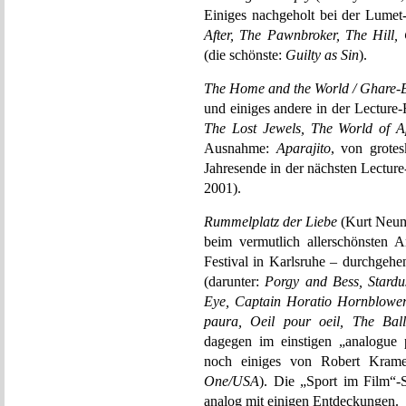
Einiges nachgeholt bei der Lumet
After, The Pawnbroker, The Hill
(die schönste:
Guilty as Sin
).
The Home and the World / Ghare-
und einiges andere in der Lecture-
The Lost Jewels, The World of 
Ausnahme:
Aparajito
, von grote
Jahresende in der nächsten Lectur
2001).
Rummelplatz der Liebe
(Kurt Neum
beim vermutlich allerschönsten A
Festival in Karlsruhe – durchgehe
(darunter:
Porgy and Bess, Stardu
Eye, Captain Horatio Hornblower,
paura, Oeil pour oeil, The Ba
dagegen im einstigen „analogue p
noch einiges von Robert Krame
One/USA
). Die „Sport im Film“
analog mit einigen Entdeckungen.