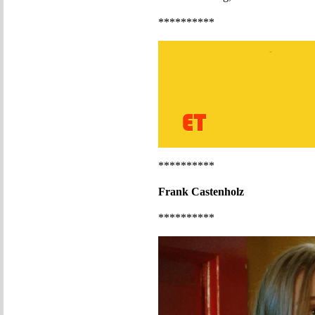
**********
**********
Frank Castenholz
**********