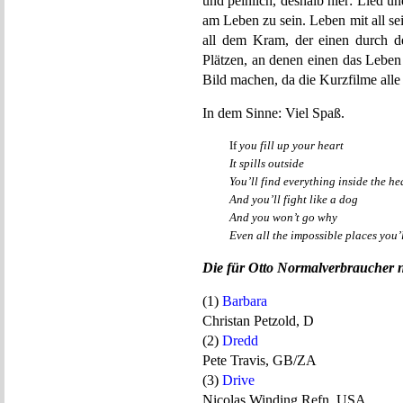
und peinlich, deshalb hier: Lied un
am Leben zu sein. Leben mit all s
all dem Kram, der einen durch d
Plätzen, an denen einen das Leben 
Bild machen, da die Kurzfilme alle 
In dem Sinne: Viel Spaß.
If
you fill up your heart
It spills outside
You’ll find everything inside the he
And you’ll fight like a dog
And you won’t go why
Even all the impossible places you’l
Die für Otto Normalverbraucher n
(1)
Barbara
Christan Petzold, D
(2)
Dredd
Pete Travis, GB/ZA
(3)
Drive
Nicolas Winding Refn, USA