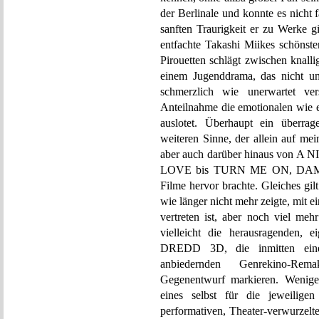
der Berlinale und konnte es nicht f
sanften Traurigkeit er zu Werke g
entfachte Takashi Miikes schönste
Pirouetten schlägt zwischen knall
einem Jugenddrama, das nicht u
schmerzlich wie unerwartet ver
Anteilnahme die emotionalen wie 
auslotet. Überhaupt ein überra
weiteren Sinne, der allein auf mein
aber auch darüber hinaus vo
LOVE bis TURN ME ON, DAMMIT 
Filme hervor brachte. Gleiches gilt
wie länger nicht mehr zeigte, mit 
vertreten ist, aber noch viel meh
vielleicht die herausragenden
DREDD 3D, die inmitten ein
anbiedernden Genrekino-Rem
Gegenentwurf markieren. Weniger
eines selbst für die jeweiligen 
performativen, Theater-verwurzelt