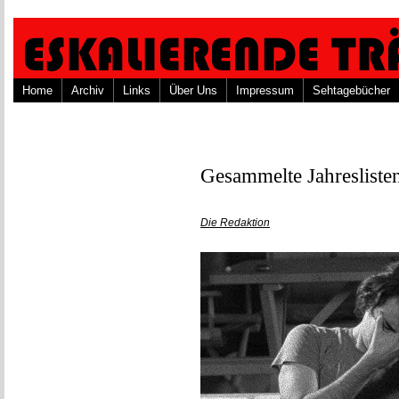
Home
Archiv
Links
Über Uns
Impressum
Sehtagebücher
Gesammelte Jahresliste
Die Redaktion