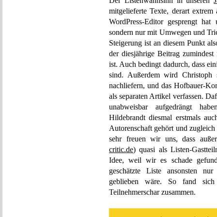
Der Listenwahnsinn in unseren
J
mitgelieferte Texte, derart extrem 
WordPress-Editor gesprengt hat
sondern nur mit Umwegen und Trick
Steigerung ist an diesem Punkt al
der diesjährige Beitrag zumindest
ist. Auch bedingt dadurch, dass ei
sind. Außerdem wird Christoph s
nachliefern, und das Hofbauer-Ko
als separaten Artikel verfassen. Da
unabweisbar aufgedrängt habe
Hildebrandt diesmal erstmals auch
Autorenschaft gehört und zugleich 
sehr freuen wir uns, dass auß
critic.de
) quasi als Listen-Gastte
Idee, weil wir es schade gefun
geschätzte Liste ansonsten nur
geblieben wäre. So fand sic
Teilnehmerschar zusammen.