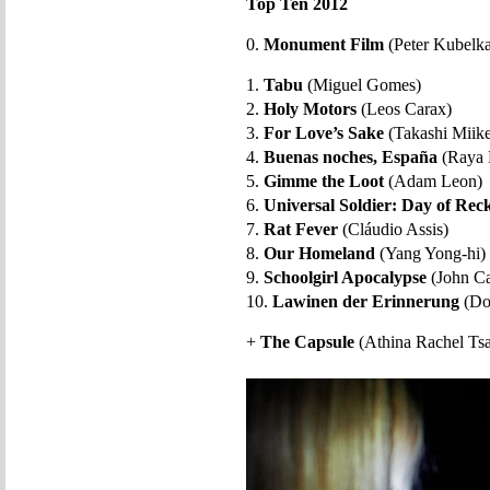
Top Ten 2012
0.
Monument Film
(Peter Kubelk
1.
Tabu
(Miguel Gomes)
2.
Holy Motors
(Leos Carax)
3.
For Love’s Sake
(Takashi Miik
4.
Buenas noches, España
(Raya 
5.
Gimme the Loot
(Adam Leon)
6.
Universal Soldier: Day of Rec
7.
Rat Fever
(Cláudio Assis)
8.
Our Homeland
(Yang Yong-hi)
9.
Schoolgirl Apocalypse
(John Ca
10.
Lawinen der Erinnerung
(Do
+
The Capsule
(Athina Rachel Tsa