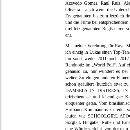
Azevedo Gomes, Raul Ruiz, Alai
Oliveira – auch wenn die Untersc
Erstgenannten bis zum letztlich d
und die Filme bei entsprechendem I
drei letztgenannten Regisseuren s
an).
Mit meiner Verehrung für Ray
ich einzig in
Lukas
einen Top-Ten-V
ihn sonst weder 2011 noch 2012 
Randnotiz im „World Poll“. Auf ein
genauso zu, nur wundert es bei 
weiter. Zu einigen anderen Filmen
schon geäußert (kürzlich etwa z
DAMSELS IN DISTRESS, I
erfrischendste und lebendigste 
eloquenter getan. Vom brasilian
Hofbauer-Kommandos zu reden sei
laufen wie SCHOOLGIRL APOCA
Sorgfalt, Hingabe, Ruhe und Ern
eine Würde verleiht, von der man 