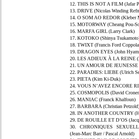
12. THIS IS NOT A FILM (Jafar P
13. DRIVE (Nicolas Winding Refn
14. O SOM AO REDOR (Kleber M
15. MOTORWAY (Cheang Pou-So
16. MARFA GIRL (Larry Clark)
17. KOTOKO (Shinya Tsukamoto
18. TWIXT (Francis Ford Coppola
19. DRAGON EYES (John Hyam
20. LES ADIEUX À LA REINE (Be
21. UN AMOUR DE JEUNESSE (
22. PARADIES: LIEBE (Ulrich Se
23. PIETA (Kim Ki-Duk)
24. VOUS N’AVEZ ENCORE RIEN
25. COSMOPOLIS (David Cronen
26. MANIAC (Franck Khalfoun)
27. BARBARA (Christian Petzold
28. IN ANOTHER COUNTRY (Ho
29. DE ROUILLE ET D’OS (Jacqu
30. CHRONIQUES SEXUELL
(Jean-Marc Barr / Pascal Arnold)