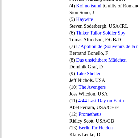
(4)
Koi no tsumi
[Guilty of Roman
Sion Sono, J
(5)
Haywire
Steven Soderbergh, USA/IRL
(6)
Tinker Tailor Soldier Spy
Tomas Alfredson, F/GB/D
(7)
L’Apollonide (Souvenirs de la 
Bertrand Bonello, F
(8)
Das unsichtbare Mädchen
Dominik Graf, D
(9)
Take Shelter
Jeff Nichols, USA
(10)
The Avengers
Joss Whedon, USA
(11)
4:44 Last Day on Earth
Abel Ferrara, USA/CH/F
(12)
Prometheus
Ridley Scott, USA/GB
(13)
Berlin für Helden
Klaus Lenke, D