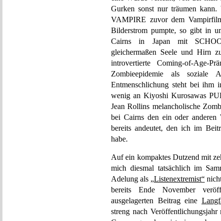
Gurken sonst nur träumen kann. 
VAMPIRE zuvor dem Vampirfilm a
Bilderstrom pumpte, so gibt in u
Cairns in Japan mit SCH
gleichermaßen Seele und Hirn zu
introvertierte Coming-of-Age-P
Zombieepidemie als soziale 
Entmenschlichung steht bei ihm i
wenig an Kiyoshi Kurosawas PUL
Jean Rollins melancholische Zo
bei Cairns den ein oder anderen
bereits andeutet, den ich im Bei
habe.
Auf ein kompaktes Dutzend mit ze
mich diesmal tatsächlich im Samm
Adelung als
„Listenextremist“
nich
bereits Ende November veröffe
ausgelagerten Beitrag eine
Langf
streng nach Veröffentlichungsjahr n