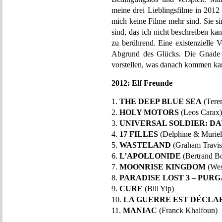
meine drei Lieblingsfilme in 2012
mich keine Filme mehr sind. Sie s
sind, das ich nicht beschreiben kan
zu berührend. Eine existenzielle 
Abgrund des Glücks. Die Gnade d
vorstellen, was danach kommen k
2012: Elf Freunde
1.
THE DEEP BLUE SEA
(Tere
2.
HOLY MOTORS
(Leos Carax)
3.
UNIVERSAL SOLDIER: D
4.
17 FILLES
(Delphine & Muriel
5.
WASTELAND
(Graham Travis
6.
L’APOLLONIDE
(Bertrand Bo
7.
MOONRISE KINGDOM
(Wes
8.
PARADISE LOST 3 – PUR
9.
CURE
(Bill Yip)
10.
LA GUERRE EST DÉCLA
11.
MANIAC
(Franck Khalfoun)