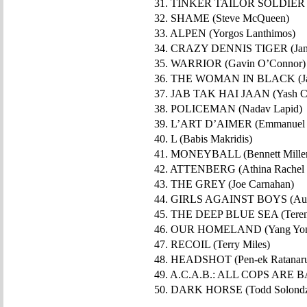
31. TINKER TAILOR SOLDIER S
32. SHAME (Steve McQueen)
33. ALPEN (Yorgos Lanthimos)
34. CRAZY DENNIS TIGER (Jan 
35. WARRIOR (Gavin O’Connor)
36. THE WOMAN IN BLACK (Jam
37. JAB TAK HAI JAAN (Yash C
38. POLICEMAN (Nadav Lapid)
39. L’ART D’AIMER (Emmanuel 
40. L (Babis Makridis)
41. MONEYBALL (Bennett Mille
42. ATTENBERG (Athina Rachel T
43. THE GREY (Joe Carnahan)
44. GIRLS AGAINST BOYS (Aust
45. THE DEEP BLUE SEA (Teren
46. OUR HOMELAND (Yang Yon
47. RECOIL (Terry Miles)
48. HEADSHOT (Pen-ek Ratanar
49. A.C.A.B.: ALL COPS ARE BA
50. DARK HORSE (Todd Solond