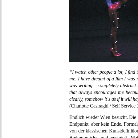
“I watch other people a lot, I find 
me. I have dreamt of a film I was 
was writing – completely abstract bu
that always encourages me because
clearly, somehow it´s as if it will 
(Charlotte Casiraghi / Self Service 
Endlich wieder Wien besucht. Die 
Endpunkt, aber kein Ende. Formal 
von der klassischen Kunstdefinition
Bedingungslos und verspielt. Ma