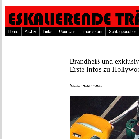
Home
Archiv
Links
Über Uns
Impressum
Sehtagebücher
Brandheiß und exklusiv
Erste Infos zu Hollyw
Steffen Hildebrandt