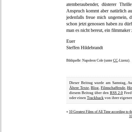
atemberaubender, düsterer Thril
Anspruch kommt aber natürlich auc
jedenfalls freue mich ungemein, 
schon jetzt genossen haben zu dür
man es nicht bereut, ein filmmaker 
Euer
Steffen Hildebrandt
Bildquelle: Napoleon Cole (unter
CC
-Lizenz).
Dieser Beitrag wurde am Samstag, A
Ältere Texte
,
Blog
,
Filmschaffende
,
Hi
diesem Beitrag über den
RSS 2.0
Feed 
oder einen
Trackback
von ihrer eigenen
«
10 Greatest Films of All Time according t
10