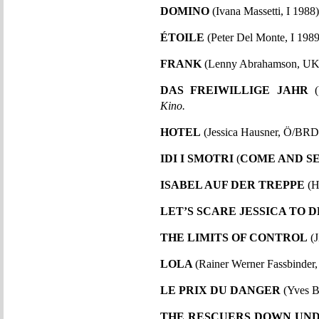
DOMINO
(Ivana Massetti, I 1988
ÉTOILE
(Peter Del Monte, I 198
FRANK
(Lenny Abrahamson, UK
DAS FREIWILLIGE JAHR
(
Kino.
HOTEL
(Jessica Hausner, Ö/BR
IDI I SMOTRI
(
COME AND S
ISABEL AUF DER TREPPE
(H
LET’S SCARE JESSICA TO 
THE LIMITS OF CONTROL
(J
LOLA
(Rainer Werner Fassbinde
LE PRIX DU DANGER
(Yves B
THE RESCUERS DOWN UN