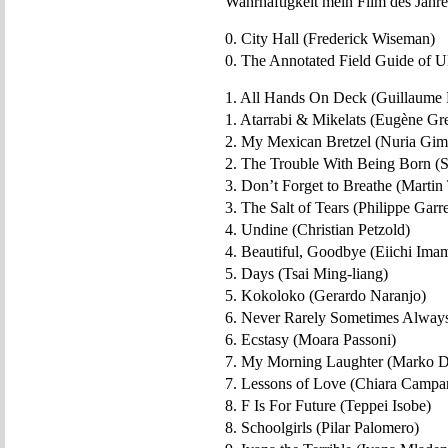
Wahrhaftigkeit mein Film des Jahres
0. City Hall (Frederick Wiseman)
0. The Annotated Field Guide of Ul
1. All Hands On Deck (Guillaume 
1. Atarrabi & Mikelats (Eugène Gr
2. My Mexican Bretzel (Nuria Gim
2. The Trouble With Being Born (
3. Don’t Forget to Breathe (Martin
3. The Salt of Tears (Philippe Garre
4. Undine (Christian Petzold)
4. Beautiful, Goodbye (Eiichi Ima
5. Days (Tsai Ming-liang)
5. Kokoloko (Gerardo Naranjo)
6. Never Rarely Sometimes Always
6. Ecstasy (Moara Passoni)
7. My Morning Laughter (Marko Dj
7. Lessons of Love (Chiara Campa
8. F Is For Future (Teppei Isobe)
8. Schoolgirls (Pilar Palomero)