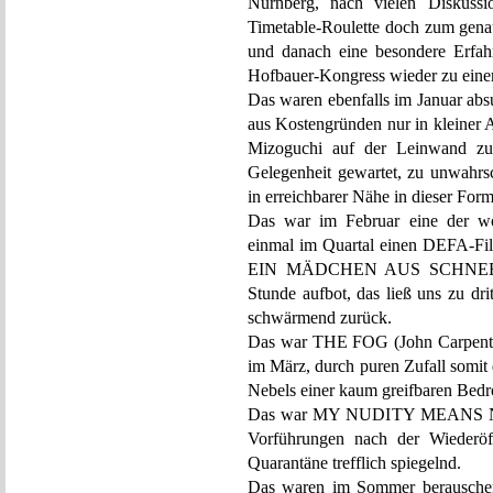
Nürnberg, nach vielen Diskuss
Timetable-Roulette doch zum genau
und danach eine besondere Erfah
Hofbauer-Kongress wieder zu eine
Das waren ebenfalls im Januar abs
aus Kostengründen nur in kleiner 
Mizoguchi auf der Leinwand zu 
Gelegenheit gewartet, zu unwahrsc
in erreichbarer Nähe in dieser For
Das war im Februar eine der wöc
einmal im Quartal einen DEFA-Film
EIN MÄDCHEN AUS SCHNEE (Han
Stunde aufbot, das ließ uns zu dr
schwärmend zurück.
Das war THE FOG (John Carpenter)
im März, durch puren Zufall somit 
Nebels einer kaum greifbaren Bed
Das war MY NUDITY MEANS NOTH
Vorführungen nach der Wiederöff
Quarantäne trefflich spiegelnd.
Das waren im Sommer berauschend