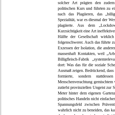
solcher Art prägten den zudem
politischen Kurs und führten zu ei
nach das Plagiieren, das „billi
Spezialität, war es diesmal der Wes
plagiierte. Aus dem „Lockdo
Kurzsichtigkeit eine Art ineffektiv
Hälfte der Gesellschaft wirklic
folgenschwerer. Auch das führte zu
Exzessen der Isolation, die ande
massenhaft Kontakten, weil „Arbei
Billigfleisch-Fabrik „systemrele
dort: Was das für die soziale Sch
Ausmaß zeigen. Bedrückend, dass s
formierte, sondern stattde
Menschenverachtung gemischtem w
zutiefst provinziellen Ungeist zur
Meter hinter dem eigenen Garten
politisches Handeln nicht einfach
Spannungsfeld zwischen Präventi
wahrlich nicht zu beneiden, das kan