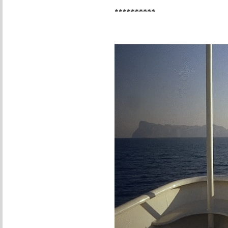
**********