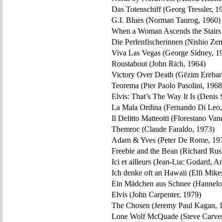
Das Totenschiff (Georg Tressler, 1
G.I. Blues (Norman Taurog, 1960)
When a Woman Ascends the Stairs 
Die Perlenfischerinnen (Nishio Ze
Viva Las Vegas (George Sidney, 1
Roustabout (John Rich, 1964)
Victory Over Death (Gëzim Erebara
Teorema (Pier Paolo Pasolini, 1968
Elvis: That’s The Way It Is (Denis
La Mala Ordina (Fernando Di Leo,
Il Delitto Matteotti (Florestano Van
Themroc (Claude Faraldo, 1973)
Adam & Yves (Peter De Rome, 19
Freebie and the Bean (Richard Rus
Ici et ailleurs (Jean-Luc Godard, A
Ich denke oft an Hawaii (Elfi Mike
Ein Mädchen aus Schnee (Hannelor
Elvis (John Carpenter, 1979)
The Chosen (Jeremy Paul Kagan, 
Lone Wolf McQuade (Steve Carver