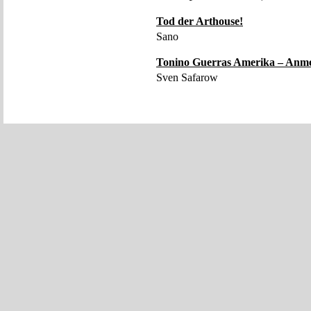
Tod der Arthouse!
Sano
Tonino Guerras Amerika – Anme
Sven Safarow