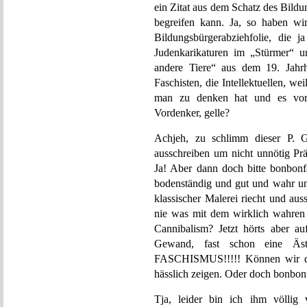
ein Zitat aus dem Schatz des Bildun
begreifen kann. Ja, so haben wir 
Bildungsbürgerabziehfolie, die 
Judenkarikaturen im „Stürmer“ 
andere Tiere“ aus dem 19. Jahrh
Faschisten, die Intellektuellen, we
man zu denken hat und es vorsc
Vordenker, gelle?
Achjeh, zu schlimm dieser P. 
ausschreiben um nicht unnötig Prä
Ja! Aber dann doch bitte bonbonfa
bodenständig und gut und wahr und
klassischer Malerei riecht und aus
nie was mit dem wirklich wahren
Cannibalism? Jetzt hörts aber auf
Gewand, fast schon eine Ästhe
FASCHISMUS!!!!! Können wir das
hässlich zeigen. Oder doch bonbon
Tja, leider bin ich ihm völlig 