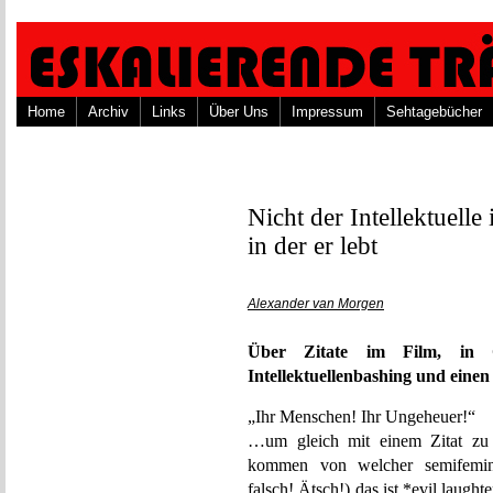
Home
Archiv
Links
Über Uns
Impressum
Sehtagebücher
Nicht der Intellektuelle 
in der er lebt
Alexander van Morgen
Über Zitate im Film, in Cin
Intellektuellenbashing und einen
„Ihr Menschen! Ihr Ungeheuer!“
…um gleich mit einem Zitat zu 
kommen von welcher semifeminist
falsch! Ätsch!) das ist *evil laught