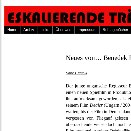
Home
Archiv
Links
Über Uns
Impressum
Sehtagebücher
Neues von… Benedek F
Sano Cestnik
Der junge ungarische Regisseur B
einen neuen Spielfilm in Produktio
ihn aufmerksam geworden, als ei
seinem Film
Dealer
(Ungarn / 2004)
warten, bis der Film in Deutschlan
vergessen von Fliegauf gelesen
überraschenderweise doch noch ei
Film zweimal in seiner Originallä