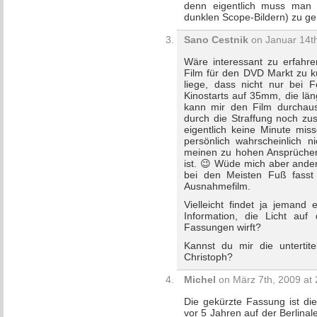
denn eigentlich muss man 
dunklen Scope-Bildern) zu ge
Sano Cestnik
on Januar 14th
Wäre interessant zu erfahre
Film für den DVD Markt zu kü
liege, dass nicht nur bei 
Kinostarts auf 35mm, die lä
kann mir den Film durchaus 
durch die Straffung noch zus
eigentlich keine Minute mis
persönlich wahrscheinlich 
meinen zu hohen Ansprüche
ist. 😉 Wüde mich aber ande
bei den Meisten Fuß fasst
Ausnahmefilm.
Vielleicht findet ja jemand 
Information, die Licht auf
Fassungen wirft?
Kannst du mir die untertit
Christoph?
Michel
on März 7th, 2009 at 
Die gekürzte Fassung ist di
vor 5 Jahren auf der Berlina