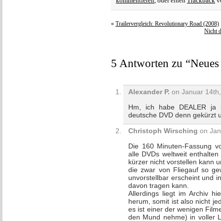
kommentieren
, oder einen
Trackback
vo
«
Trailervergleich: Revolutionary Road (2008)
Nicht d
5 Antworten zu “Neues
Alexander P.
on Januar 14th,
Hm, ich habe DEALER ja i
deutsche DVD denn gekürzt un
Christoph Wirsching
on Jan
Die 160 Minuten-Fassung vo
alle DVDs weltweit enthalten
kürzer nicht vorstellen kann 
die zwar von Fliegauf so gew
unvorstellbar erscheint und 
davon tragen kann.
Allerdings liegt im Archiv h
herum, somit ist also nicht j
es ist einer der wenigen Film
den Mund nehme) in voller Lä