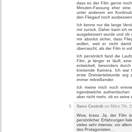
dass es der Film gerne noc
Minuten-Fassung eher eine 
unter anderem ein Kontinui
den Fliegauf noch ausbessern
Ich kenne nur die lange Vers
mir zurück. Daher kann ich ni
ausgebessert wurde und ob di
mir absolut sicher, dass Fl
wollen, weil er nicht dam
überrascht, als der Film in vo
Ich persönlich fand die Laufz
Film, je länger er läuft, ei
entwickelt, besonders dur
kreisende Kamera. Ich war t
erste Dreiviertelstunde ar
immer mitreißender.
Ich meine mich noch erinne
irgendwelche authentischen 
aber nicht mehr, ob es seine
Sano Cestnik
on März 7th, 2
Wow, krass. Ja, der Film is
persönlicher Erfahrungen bek
vieles sehr intensiv, vor a
des Protagonisten…