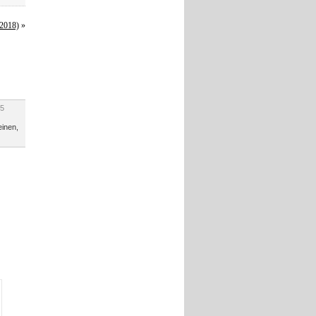
(2018)
»
25
inen,