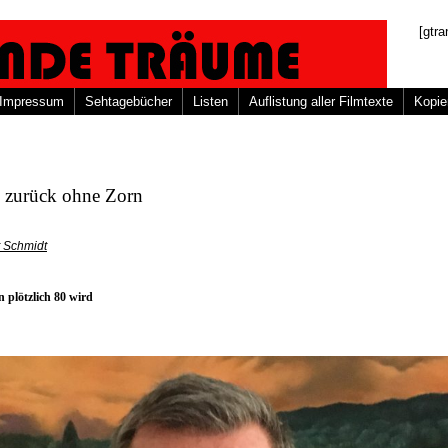
[gtra
Impressum
Sehtagebücher
Listen
Auflistung aller Filmtexte
Kopie
k zurück ohne Zorn
t Schmidt
 plötzlich 80 wird