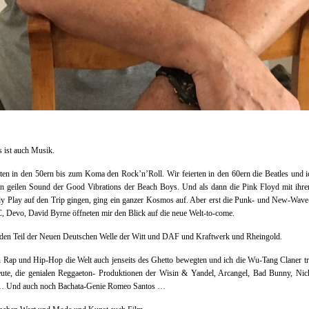
s ist auch Musik.
ten in den 50ern bis zum Koma den Rock’n’Roll. Wir feierten in den 60ern die Beatles und 
en geilen Sound der Good Vibrations der Beach Boys. Und als dann die Pink Floyd mit ihre
y Play auf den Trip gingen, ging ein ganzer Kosmos auf. Aber erst die Punk- und New-Wav
 Devo, David Byrne öffneten mir den Blick auf die neue Welt-to-come.
den Teil der Neuen Deutschen Welle der Witt und DAF und Kraftwerk und Rheingold.
 Rap und Hip-Hop die Welt auch jenseits des Ghetto bewegten und ich die Wu-Tang Claner t
eute, die genialen Reggaeton- Produktionen der Wisin & Yandel, Arcangel, Bad Bunny, Nic
… Und auch noch Bachata-Genie Romeo Santos …