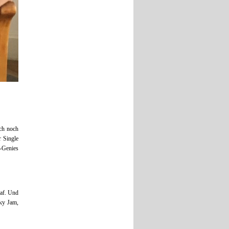
ich noch
r Single
e-Genies
raf. Und
ky Jam,