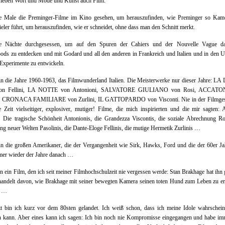
 neben Wort und Mode und Kunst auch Film.
e Male die Preminger-Filme im Kino gesehen, um herauszufinden, wie Preminger so Kam
eler führt, um herauszufinden, wie er schneidet, ohne dass man den Schnitt merkt.
e Nächte durchgesessen, um auf den Spuren der Cahiers und der Nouvelle Vague d
ds zu entdecken und mit Godard und all den anderen in Frankreich und Italien und in den
Experimente zu entwickeln.
n die Jahre 1960-1963, das Filmwunderland Italien. Die Meisterwerke nur dieser Jahre: L
on Fellini, LA NOTTE von Antonioni, SALVATORE GIULIANO von Rosi, ACCATO
i, CRONACA FAMILIARE von Zurlini, IL GATTOPARDO von Visconti. Nie in der Filmges
 Zeit vielseitiger, explosiver, mutiger! Filme, die mich inspirierten und die mir sagten: A
 Die tragische Schönheit Antonionis, die Grandezza Viscontis, die soziale Abrechnung Ro
g neuer Welten Pasolinis, die Dante-Eloge Fellinis, die mutige Hermetik Zurlinis …
n die großen Amerikaner, die der Vergangenheit wie Sirk, Hawks, Ford und die der 60er Ja
mer wieder der Jahre danach …
 ein Film, den ich seit meiner Filmhochschulzeit nie vergessen werde: Stan Brakhage hat ihn 
handelt davon, wie Brakhage mit seiner bewegten Kamera seinen toten Hund zum Leben zu e
t …
t bin ich kurz vor dem 80sten gelandet. Ich weiß schon, dass ich meine Idole wahrschein
en kann. Aber eines kann ich sagen: Ich bin noch nie Kompromisse eingegangen und habe im