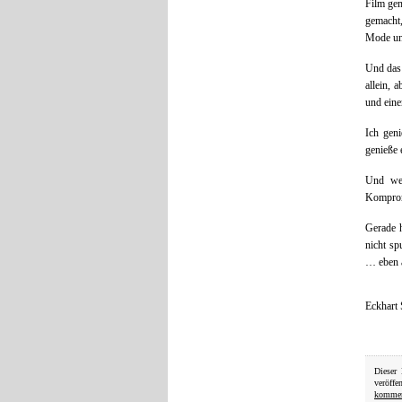
Film gem
gemacht,
Mode und
Und das 
allein,
und eine
Ich geni
genieße e
Und wen
Kompromi
Gerade 
nicht sp
… eben a
Eckhart
Dieser
veröffe
kommen