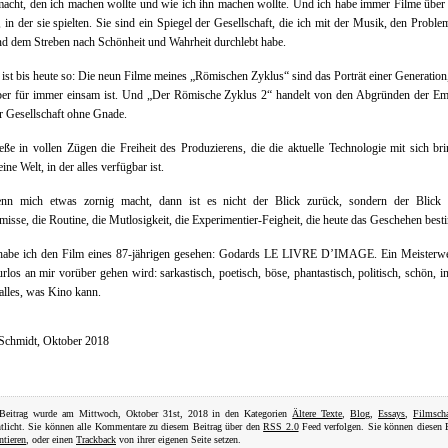
acht, den ich machen wollte und wie ich ihn machen wollte. Und ich habe immer Filme über 
 in der sie spielten. Sie sind ein Spiegel der Gesellschaft, die ich mit der Musik, den Proble
 dem Streben nach Schönheit und Wahrheit durchlebt habe.
ist bis heute so: Die neun Filme meines „Römischen Zyklus“ sind das Porträt einer Generation,
 aber für immer einsam ist. Und „Der Römische Zyklus 2“ handelt von den Abgründen der Em
r Gesellschaft ohne Gnade.
eße in vollen Zügen die Freiheit des Produzierens, die die aktuelle Technologie mit sich bri
ine Welt, in der alles verfügbar ist.
n mich etwas zornig macht, dann ist es nicht der Blick zurück, sondern der Blick 
sse, die Routine, die Mutlosigkeit, die Experimentier-Feigheit, die heute das Geschehen bes
habe ich den Film eines 87-jährigen gesehen: Godards LE LIVRE D’IMAGE. Ein Meisterwe
urlos an mir vorüber gehen wird: sarkastisch, poetisch, böse, phantastisch, politisch, schön, i
lles, was Kino kann.
 Schmidt, Oktober 2018
 Beitrag wurde am Mittwoch, Oktober 31st, 2018 in den Kategorien
Ältere Texte
,
Blog
,
Essays
,
Filmscha
ntlicht. Sie können alle Kommentare zu diesem Beitrag über den
RSS 2.0
Feed verfolgen. Sie können diesen 
tieren
, oder einen
Trackback
von ihrer eigenen Seite setzen.