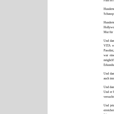
Film ist
Hundert
Schauspi
Hundert
Hollywoo
Mut für 
Und dan
VITA v
Pasolin
war eine
möglich!
Erkundun
Und dan
auch im
Und dann
Und er 
versuch
Und jetz
erreich