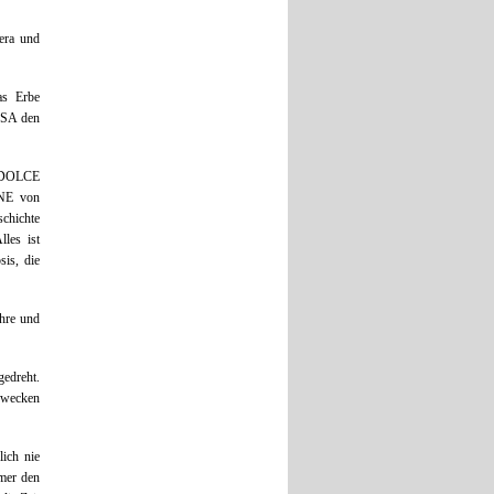
era und
as Erbe
 USA den
A DOLCE
NE von
chichte
lles ist
sis, die
hre und
gedreht.
rwecken
lich nie
mer den