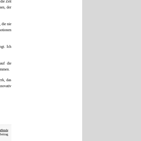
die Zeit
men, der
 die nie
otionen
ngt. Ich
auf die
timmen.
rk, das
nnovativ
ffende
Beitrag