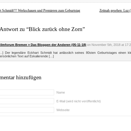
t Schmidt!!! Werkschauen und Premieren zum Geburtstag
Zeitnah gesehen: Luz 
 Antwort zu “Blick zurück ohne Zorn”
ilmforum Bremen » Das Bloggen der Anderen (05-11-18)
on November 5th, 2018 at 17:
…] Der legendäre Eckhart Schmidt hat anlässlich seines 80sten Geburtstages einen kle
ersönlichen Text auf Eskalierende […]
entar hinzufügen
Name
E-Mail (wird nicht veröffentlicht)
Webseite