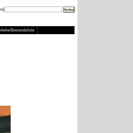
ns]
nleihe/Bestandsliste