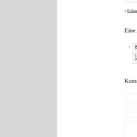
«
Eckhar
Eine
F
[
p
Komm