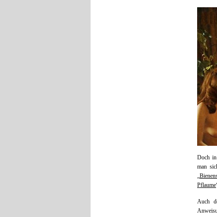
Doch in
man sic
„
Bienens
Pflaume
Auch de
Anweisu