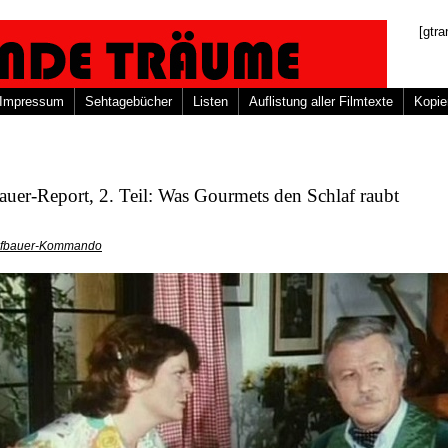
[gtra
Impressum
Sehtagebücher
Listen
Auflistung aller Filmtexte
Kopie
uer-Report, 2. Teil: Was Gourmets den Schlaf raubt
fbauer-Kommando