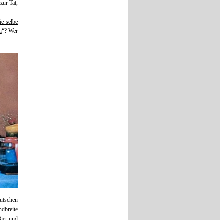
zur Tat,
ie selbe
n
“? Wer
utschen
dbreite
ier und