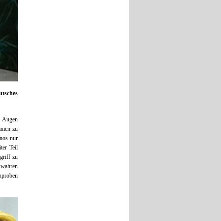
utsches
e Augen
mmen zu
inos nur
er Teil
griff zu
 wahren
chproben