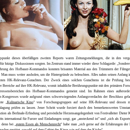
spunkt dieses überfälligen zweiten Reports waren Zeitungsmeldungen, die in den verg
ür hitzige Diskussionen sorgten. Im Zentrum stand immer wieder diese Schlagzeile: „Sondere
ührung des Hofbauer-Kommandos konnten brisantes Material aus den Trümmern der Filmges
 Man muss weiter ausholen, um die Hintergründe zu beleuchten. Alles nahm seinen Anfang 
nten HK-Relevanz-Gutachten. Der Zweck eines solchen Gutachtens ist die Prüfung bes
er Bereiche auf ihre HK-Relevanz, womit inhaltliche Berührungspunkte mit den primären For
eressensbereichen des Hofbauer-Kommandos gemeint sind. Im Rahmen eines außerorden
r-Kongresses wurde aufgrund eines schwerwiegenden Anfangsverdachts der Beschluss gefas
nte „
Kulinarische Kino
“ von Forschungsgruppen auf seine HK-Relevanz und dessen m
hlagung prüfen zu lassen. Jener Schritt wurde forciert durch den bemerkenswerten Umstan
ktion als Berlinale-Erfindung und persönliche Herzensangelegenheit von Festivalleiter Dieter 
its international für Furore und Einladungen sorgt, gar „ansteckend ist“ und „sich als Export
, denn bei „
gutem Essen als Menschenrecht
“ habe man „sich gerne auf die Erfahrungen der 
macher gestützt,
sowohl auf dem Gebiet des Kinos wie auf dem der Küche
“.