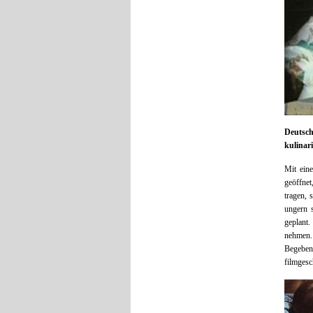
Deutsch
kulinar
Mit eine
geöffne
tragen, 
ungern 
geplant.
nehmen.
Begebenh
filmges