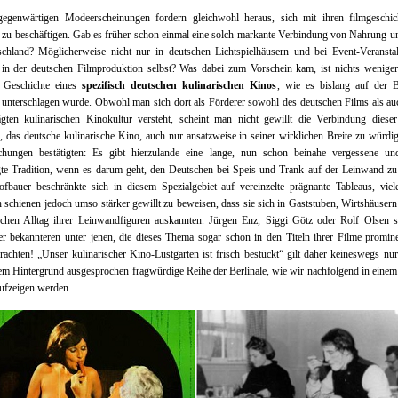
gegenwärtigen Modeerscheinungen fordern gleichwohl heraus, sich mit ihren filmgeschich
zu beschäftigen. Gab es früher schon einmal eine solch markante Verbindung von Nahrung 
schland? Möglicherweise nicht nur in deutschen Lichtspielhäusern und bei Event-Veranstal
in der deutschen Filmproduktion selbst? Was dabei zum Vorschein kam, ist nichts weniger
 Geschichte eines
spezifisch deutschen kulinarischen Kinos
, wie es bislang auf der B
 unterschlagen wurde. Obwohl man sich dort als Förderer sowohl des deutschen Films als au
ägten kulinarischen Kinokultur versteht, scheint man nicht gewillt die Verbindung dieser
, das deutsche kulinarische Kino, auch nur ansatzweise in seiner wirklichen Breite zu würdi
chungen bestätigten: Es gibt hierzulande eine lange, nun schon beinahe vergessene un
te Tradition, wenn es darum geht, den Deutschen bei Speis und Trank auf der Leinwand zu
fbauer beschränkte sich in diesem Spezialgebiet auf vereinzelte prägnante Tableaus, viel
 schienen jedoch umso stärker gewillt zu beweisen, dass sie sich in Gaststuben, Wirtshäuser
ischen Alltag ihrer Leinwandfiguren auskannten. Jürgen Enz, Siggi Götz oder Rolf Olsen s
er bekannteren unter jenen, die dieses Thema sogar schon in den Titeln ihrer Filme promin
brachten! „
Unser kulinarischer Kino-Lustgarten ist frisch bestückt
“ gilt daher keineswegs nur
em Hintergrund ausgesprochen fragwürdige Reihe der Berlinale, wie wir nachfolgend in einem
ufzeigen werden.