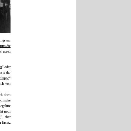
ngsten,
rum die
r essen
ln
“ oder
ste der
 Stippe
“
uch von
ich doch
echische
egehrte
cht nach
t
“, aber
r Ersatz