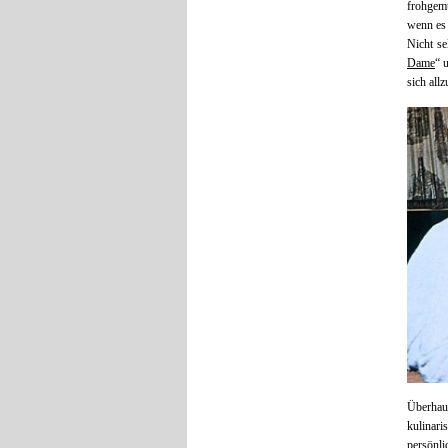
frohgemu
wenn es 
Nicht se
Dame
“ 
sich allz
Überha
kulinar
persönli