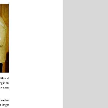
Während
ngst an
hwarzen
chenden
n längst