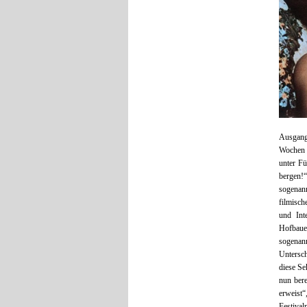
Ausgang
Wochen f
unter F
bergen!“
sogenan
filmisch
und Int
Hofbaue
sogenan
Untersc
diese Se
nun bere
erweist“
Festival