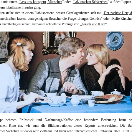
t mit einem „
Lass uns knuspern, Mäuschen
“ oder „
Laß knacken Schätzchen
“ auf den Lippen 
um lukullische Freuden ging.
lten stellte sich in einem Etablissement, dessen Gepflogenheiten sich mit „
Der nächste Herr, d
umschreiben lassen, dem geneigten Besucher die Frage: „
Junges Gemüse
“ oder „
Reife Kirsche
u leichtfertig entschied, verpasste schnell die Vorzüge von „
Kirsch und Kern
“.
upt nehmen Frühstück und Nachmittags-Kaffee eine besondere Bedeutung beim de
ischen Kino ein, wie auch die Bildillustrationen dieses Reports unterstreichen. Die Ban
cher Vorlieben ist dabei sehr vielfältig und kann sehr unterschiedliches umfassen, etwa „
Fünf B