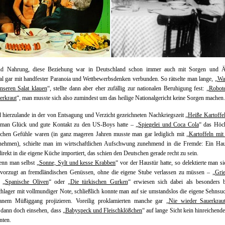
d Nahrung, diese Beziehung war in Deutschland schon immer auch mit Sorgen und Ä
 gar mit handfester Paranoia und Wettbewerbsdenken verbunden. So rätselte man lange, „
Wa
seren Salat klauen
“, stellte dann aber eher zufällig zur nationalen Beruhigung fest:
„Robote
erkraut
“, man musste sich also zumindest um das heilige Nationalgericht keine Sorgen machen.
hierzulande in der von Entsagung und Verzicht gezeichneten Nachkriegszeit „
Heiße Kartoffe
man Glück und gute Kontakt zu den US-Boys hatte – „
Spiegelei und Coca Cola
“ das Höch
schen Gefühle waren (in ganz mageren Jahren musste man gar lediglich mit „
Kartoffeln mit
 nehmen), schielte man im wirtschaftlichen Aufschwung zunehmend in die Fremde: Ein Ha
direkt in die eigene Küche importiert, das schien den Deutschen gerade recht zu sein.
nn man selbst „
Sonne, Sylt und kesse Krabben
“ vor der Haustür hatte, so delektierte man s
evorzugt an fremdländischen Genüssen, ohne die eigene Stube verlassen zu müssen – „
Gri
, „
Spanische Oliven
“ oder „
Die türkischen Gurken
“ erwiesen sich dabei als besonders b
hlager mit vollmundiger Note, schließlich konnte man auf sie umstandslos die eigene Sehnsu
ranem Müßiggang projizieren. Voreilig proklamierten manche gar „
Nie wieder Sauerkrau
dann doch einsehen, dass „
Babyspeck und Fleischklößchen
“ auf lange Sicht kein hinreichende
nten.