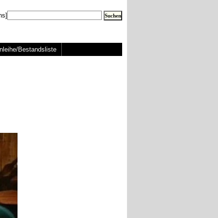
ns]
nleihe/Bestandsliste