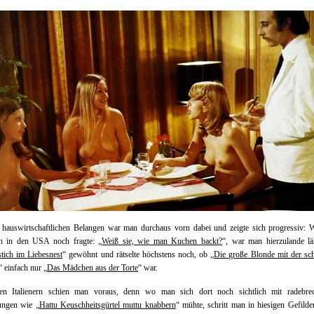
 hauswirtschaftlichen Belangen war man durchaus vorn dabei und zeigte sich progressiv: 
h in den USA noch fragte: „
Weiß sie, wie man Kuchen backt?
“, war man hierzulande lä
tich im Liebesnest
“ gewöhnt und rätselte höchstens noch, ob „
Die große Blonde mit der sc
“ einfach nur „
Das Mädchen aus der Torte
“ war.
n Italienern schien man voraus, denn wo man sich dort noch sichtlich mit radebre
ngen wie „
Hattu Keuschheitsgürtel muttu knabbern
“ mühte, schritt man in hiesigen Gefilde