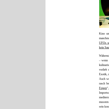
Kino un
manchmal
UFOs un
kein Sau
Während 
– wenn 
kulinari
vorlieb
Exotik, 
Auch we
rasch b
Feigen
“
Importsc
mediter
mussten 
sein kon