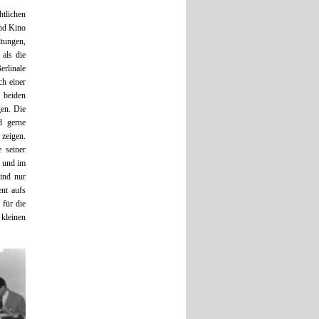
tlichen
und Kino
tungen,
 als die
erlinale
ch einer
 beiden
gen. Die
d gerne
 zeigen.
e seiner
n und im
ind nur
ent aufs
 für die
 kleinen