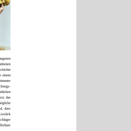
angenen
inheiten
chichte
in einem
timmter
schungs-
tlichen
st, das
ögliche
d, dass
Kosslick
schlager
Berliner