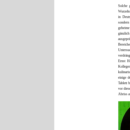
Solche 
Wurzeln 
in Deut
sondern 
geheime
gänzlich
ausgepr
Bereiche
Untersu
verdräng
Ernst Ho
Kollegen
kulinar
einige d
Tablett 
vor dies
Abriss a