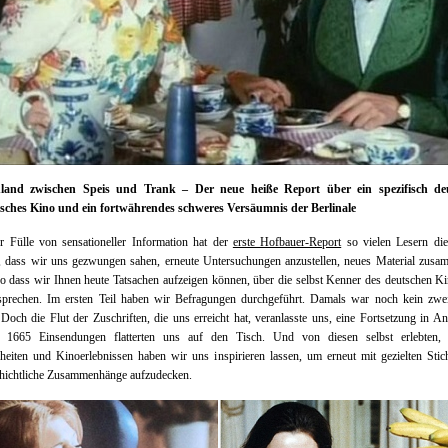
land zwischen Speis und Trank – Der neue heiße Report über ein spezifisch de
isches Kino und ein fortwährendes schweres Versäumnis der Berlinale
r Fülle von sensationeller Information hat der
erste Hofbauer-Report
so vielen Lesern di
t, dass wir uns gezwungen sahen, erneute Untersuchungen anzustellen, neues Material zusa
so dass wir Ihnen heute Tatsachen aufzeigen können, über die selbst Kenner des deutschen K
sprechen. Im ersten Teil haben wir Befragungen durchgeführt. Damals war noch kein zweit
 Doch die Flut der Zuschriften, die uns erreicht hat, veranlasste uns, eine Fortsetzung in An
 1665 Einsendungen flatterten uns auf den Tisch. Und von diesen selbst erlebten,
eiten und Kinoerlebnissen haben wir uns inspirieren lassen, um erneut mit gezielten Sti
chichtliche Zusammenhänge aufzudecken.