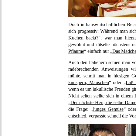
Doch in hauswirtschaftlichen Bel
sich progressiv: Während man sic
Kuchen backt?
“, war man hierzu
gewöhnt und rätselte höchstens n
Pflaume
“ einfach nur „
Das Mädchen
Auch den Italienern schien man vo
radebrechenden Anweisungen wi
mühte, schritt man in hiesigen G
knuspern, Mäuschen
“ oder „
Laß 
wenn es um lukullische Freuden gi
Nicht selten stellte sich in einem
„
Der nächste Herr, die selbe Dam
die Frage: „
Junges Gemüse
“ ode
entschied, verpasste schnell die Vo