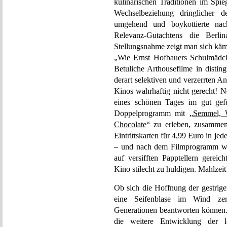
kulinarischen Traditionen im Spie
Wechselbeziehung dringlicher 
umgehend und boykottierte na
Relevanz-Gutachtens die Berlin
Stellungsnahme zeigt man sich käm
„Wie Ernst Hofbauers Schulmädche
Betuliche Arthousefilme in disti
derart selektiven und verzerrten A
Kinos wahrhaftig nicht gerecht! 
eines schönen Tages im gut gefül
Doppelprogramm mit „
Semmel, 
Chocolate
“ zu erleben, zusammen
Eintrittskarten für 4,99 Euro in 
– und nach dem Filmprogramm we
auf versifften Papptellern gereic
Kino stilecht zu huldigen. Mahlzeit
Ob sich die Hoffnung der gestrige
eine Seifenblase im Wind zer
Generationen beantworten können.
die weitere Entwicklung der le