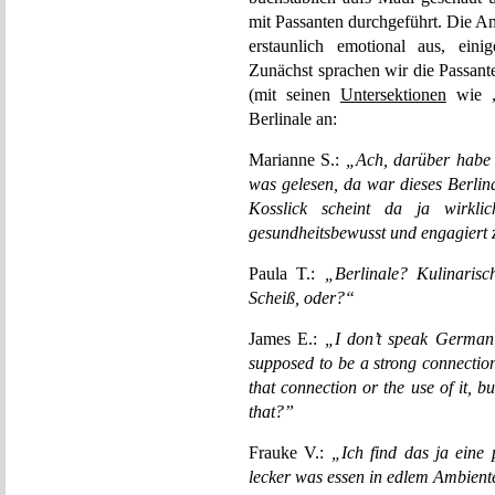
mit Passanten durchgeführt. Die An
erstaunlich emotional aus, eini
Zunächst sprachen wir die Passant
(mit seinen
Untersektionen
wie „
Berlinale an:
Marianne S.:
„Ach, darüber habe i
was gelesen, da war dieses Berli
Kosslick scheint da ja wirkli
gesundheitsbewusst und engagiert 
Paula T.:
„Berlinale? Kulinaris
Scheiß, oder?“
James E.:
„I don’t speak German 
supposed to be a strong connectio
that connection or the use of it, 
that?”
Frauke V.:
„Ich find das ja eine
lecker was essen in edlem Ambiente