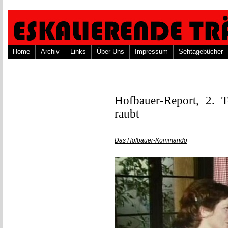
Home
Archiv
Links
Über Uns
Impressum
Sehtagebücher
Hofbauer-Report, 2. 
raubt
Das Hofbauer-Kommando