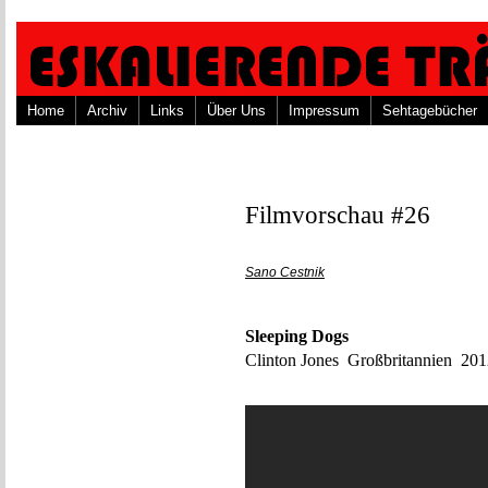
Home
Archiv
Links
Über Uns
Impressum
Sehtagebücher
Filmvorschau #26
Sano Cestnik
Sleeping Dogs
Clinton Jones Großbritannien 20