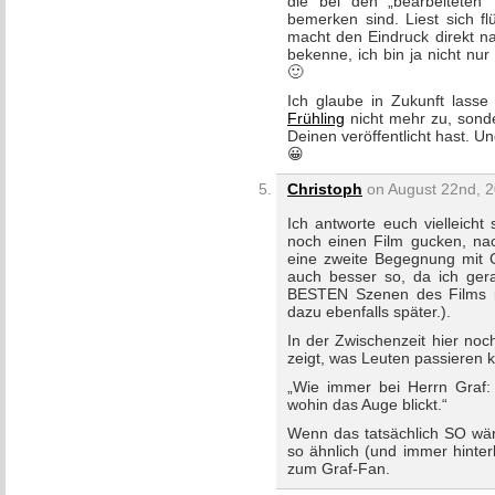
die bei den „bearbeiteten“
bemerken sind. Liest sich fl
macht den Eindruck direkt na
bekenne, ich bin ja nicht nu
🙂
Ich glaube in Zukunft lasse
Frühling
nicht mehr zu, sonde
Deinen veröffentlicht hast. 
😀
Christoph
on August 22nd, 2
Ich antworte euch vielleicht
noch einen Film gucken, na
eine zweite Begegnung mit C
auch besser so, da ich ger
BESTEN Szenen des Films in
dazu ebenfalls später.).
In der Zwischenzeit hier noc
zeigt, was Leuten passieren k
„Wie immer bei Herrn Graf:
wohin das Auge blickt.“
Wenn das tatsächlich SO wär
so ähnlich (und immer hinter
zum Graf-Fan.