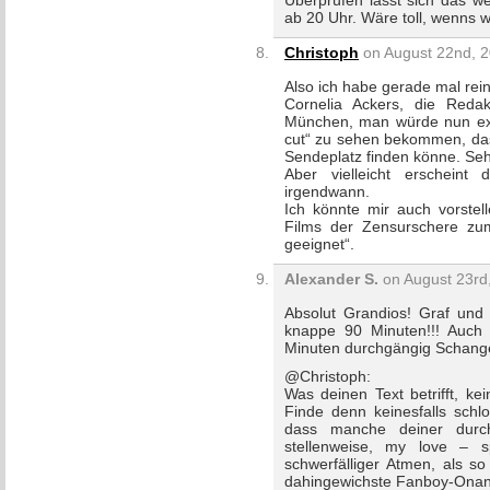
Überprüfen lässt sich das w
ab 20 Uhr. Wäre toll, wenns w
Christoph
on August 22nd, 2
Also ich habe gerade mal rei
Cornelia Ackers, die Reda
München, man würde nun exkl
cut“ zu sehen bekommen, dass
Sendeplatz finden könne. Seh
Aber vielleicht erscheint
irgendwann.
Ich könnte mir auch vorstel
Films der Zensurschere zum 
geeignet“.
Alexander S.
on August 23rd,
Absolut Grandios! Graf und 
knappe 90 Minuten!!! Auch
Minuten durchgängig Schang
@Christoph:
Was deinen Text betrifft, k
Finde denn keinesfalls schl
dass manche deiner durch
stellenweise, my love – 
schwerfälliger Atmen, als so
dahingewichste Fanboy-Ona