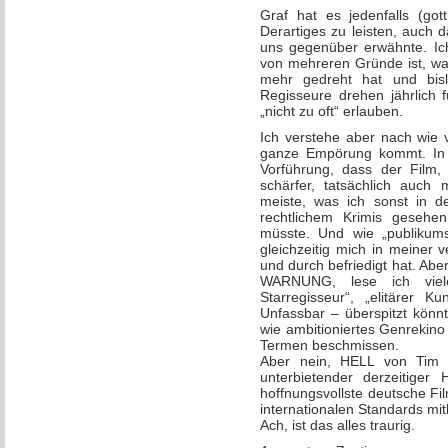
Graf hat es jedenfalls (got
Derartiges zu leisten, auch d
uns gegenüber erwähnte. Ich
von mehreren Gründe ist, w
mehr gedreht hat und bisl
Regisseure drehen jährlich 
„nicht zu oft“ erlauben.
Ich verstehe aber nach wie v
ganze Empörung kommt. In 
Vorführung, dass der Film, 
schärfer, tatsächlich auch 
meiste, was ich sonst in de
rechtlichem Krimis gesehe
müsste. Und wie „publikumsn
gleichzeitig mich in meiner 
und durch befriedigt hat. Ab
WARNUNG, lese ich viel
Starregisseur“, „elitärer K
Unfassbar – überspitzt kön
wie ambitioniertes Genrekino
Termen beschmissen.
Aber nein, HELL von Tim 
unterbietender derzeitiger 
hoffnungsvollste deutsche Fi
internationalen Standards mit
Ach, ist das alles traurig.