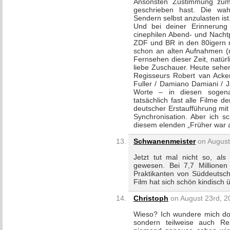
Ansonsten Zustimmung zum 
geschrieben hast. Die wahr
Sendern selbst anzulasten ist
Und bei deiner Erinnerung
cinephilen Abend- und Nach
ZDF und BR in den 80igern n
schon an alten Aufnahmen (
Fernsehen dieser Zeit, natür
liebe Zuschauer. Heute sehen
Regisseurs Robert van Acke
Fuller / Damiano Damiani / 
Worte – in diesen sogenan
tatsächlich fast alle Filme 
deutscher Erstaufführung mit 
Synchronisation. Aber ich s
diesem elenden „Früher war a
Schwanenmeister
on August
Jetzt tut mal nicht so, als 
gewesen. Bei 7,7 Millione
Praktikanten von Süddeutsc
Film hat sich schön kindisch 
Christoph
on August 23rd, 2
Wieso? Ich wundere mich do
sondern teilweise auch R