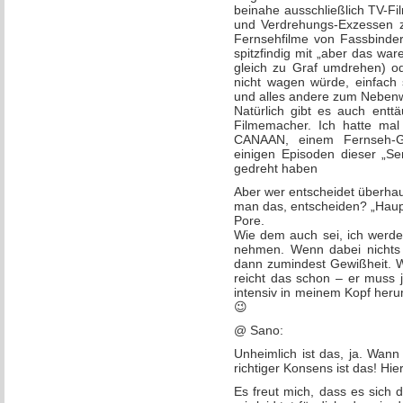
beinahe ausschließlich TV-Fil
und Verdrehungs-Exzessen z
Fernsehfilme von Fassbin
spitzfindig mit „aber das wa
gleich zu Graf umdrehen) o
nicht wagen würde, einfac
und alles andere zum Nebenw
Natürlich gibt es auch entt
Filmemacher. Ich hatte mal 
CANAAN, einem Fernseh-G
einigen Episoden dieser „Se
gedreht haben
Aber wer entscheidet überha
man das, entscheiden? „Haup
Pore.
Wie dem auch sei, ich werd
nehmen. Wenn dabei nichts f
dann zumindest Gewißheit. W
reicht das schon – er muss 
intensiv in meinem Kopf h
😉
@ Sano:
Unheimlich ist das, ja. Wann
richtiger Konsens ist das! Hi
Es freut mich, dass es sich 