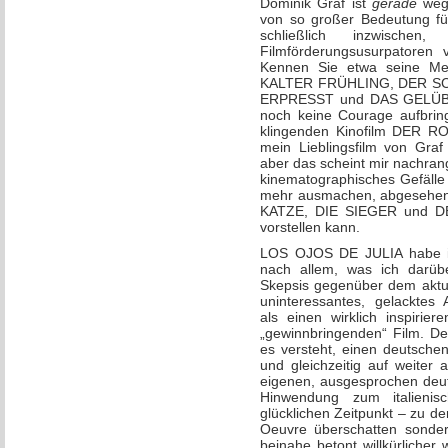
Dominik Graf ist
gerade
wege
von so großer Bedeutung fü
schließlich inzwische
Filmförderungsusurpatoren 
Kennen Sie etwa seine M
KALTER FRÜHLING, DER S
ERPRESST und DAS GELÜBDE 
noch keine Courage aufbring
klingenden Kinofilm DER R
mein Lieblingsfilm von Graf
aber das scheint mir nachrangi
kinematographisches Gefälle
mehr ausmachen, abgesehen v
KATZE, DIE SIEGER und DER
vorstellen kann.
LOS OJOS DE JULIA habe ich
nach allem, was ich darüb
Skepsis gegenüber dem aktue
uninteressantes, gelacktes
als einen wirklich inspiri
„gewinnbringenden“ Film. 
es versteht, einen deutsche
und gleichzeitig auf weiter 
eigenen, ausgesprochen deut
Hinwendung zum italieni
glücklichen Zeitpunkt – zu de
Oeuvre überschatten sondern
beinahe betont willkürlicher