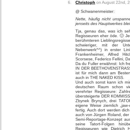
Christoph
on August 22nd, 2
@ Schwanenmeister:
Nette, häufig nicht unspann
jenseits des Hauptwerkes ble
Tja, genau das, was ich seh
Regisseuren eher öde. 🙂 Je
berühmteren Lieblingsregiss
schwieriger, mit der Un
Nebenwerk^^) in erster Li
Frankenheimer, Alfred Hit
Scorsese, Federico Fellini, 
Da du Fuller erwähnst: Ich 
IN DER BEETHOVENSTRASSE a
ist für mich dann am Besten
auch in THE NAKED KISS.
Und auch sonst kann ich mir
deutschen Raum schon vi
verehrter Regisseure: Zahlr
übersteigerte DER KOMMISS
Zbynek Brynych, drei TATOR
eigene Weise ziemlich „jaw-
fertig. Auch dort werden dich
auch von Jürgen Roland, der 
Semi-Reportage-Konzept a
seine Tatort-Folgen hinü
Regisseuren wie Dietrich 