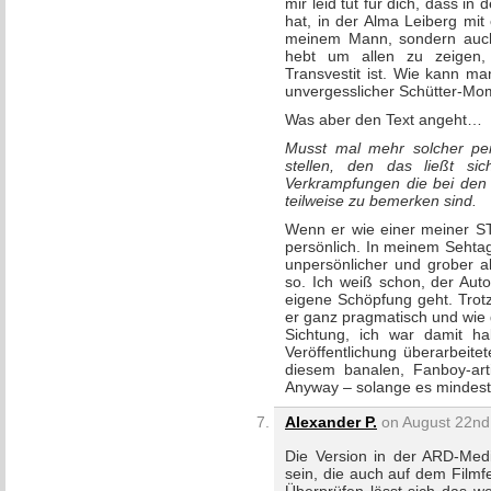
mir leid tut für dich, dass i
hat, in der Alma Leiberg mit
meinem Mann, sondern auch 
hebt um allen zu zeigen,
Transvestit ist. Wie kann ma
unvergesslicher Schütter-Mo
Was aber den Text angeht…
Musst mal mehr solcher pe
stellen, den das ließt si
Verkrampfungen die bei den 
teilweise zu bemerken sind.
Wenn er wie einer meiner STB
persönlich. In meinem Sehtage
unpersönlicher und grober a
so. Ich weiß schon, der Aut
eigene Schöpfung geht. Trotz
er ganz pragmatisch und wie 
Sichtung, ich war damit ha
Veröffentlichung überarbeit
diesem banalen, Fanboy-art
Anyway – solange es mindeste
Alexander P.
on August 22nd,
Die Version in der ARD-Medi
sein, die auch auf dem Filmfe