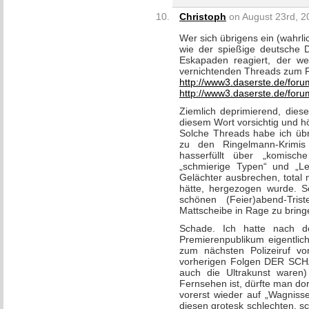
Christoph
on August 23rd, 2
Wer sich übrigens ein (wahrl
wie der spießige deutsche D
Eskapaden reagiert, der we
vernichtenden Threads zum 
http://www3.daserste.de/for
http://www3.daserste.de/for
Ziemlich deprimierend, diese
diesem Wort vorsichtig und hö
Solche Threads habe ich übr
zu den Ringelmann-Krimi
hasserfüllt über „komisch
„schmierige Typen“ und „Le
Gelächter ausbrechen, total 
hätte, hergezogen wurde. S
schönen (Feier)abend-Tris
Mattscheibe in Rage zu bring
Schade. Ich hatte nach d
Premierenpublikum eigentlich
zum nächsten Polizeiruf v
vorherigen Folgen DER S
auch die Ultrakunst waren
Fernsehen ist, dürfte man do
vorerst wieder auf „Wagniss
diesen grotesk schlechten, 