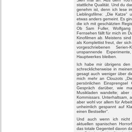
Sieh mal an: Aus dem YouTu
stattliche Qualität. Und du da
genehm ist, denn ich lese 
Lieblingsfilme: „Die Katze“
etwas anders gemeint. Es gi
die ich mit geschätzten Reg
Ob Sam Fuller, Wolfgang
Fernsehen fällt für mich im 
Kinofilmen ab. Meistens sin
als Komplettist freut, der s
vorgeschriebenen Serien-
unspannende Experimente,
Hauptwerkes bleiben.
Ich habe mir übrigens den P
schrecklicherweise in meine
gesagt auch weniger über die
mich mehr an Clouzots „Die 
persönlichen Einsprengsel
Gespräch darüber, wie m
Musikladen wandelte; aber
Kommissars. Unterhaltsam, ab
aber wohl vor allem für Arbei
unheimlich gespannt auf Kl
einen Bestseller“.
Und auch wenn ich nicht 
aktuellen spanischen Horrorf
das totale Gegenteil davon d