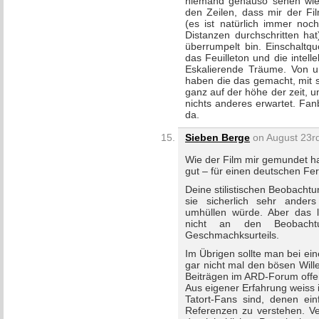
niemand genauso sehen wie 
den Zeilen, dass mir der Fi
(es ist natürlich immer noch
Distanzen durchschritten ha
überrumpelt bin. Einschaltq
das Feuilleton und die intelle
Eskalierende Träume. Von u
haben die das gemacht, mit 
ganz auf der höhe der zeit, 
nichts anderes erwartet. Fa
da.
Sieben Berge
on August 23rd
Wie der Film mir gemundet ha
gut – für einen deutschen Fe
Deine stilistischen Beobacht
sie sicherlich sehr ander
umhüllen würde. Aber das 
nicht an den Beobacht
Geschmachksurteils.
Im Übrigen sollte man bei ein
gar nicht mal den bösen Will
Beiträgen im ARD-Forum offe
Aus eigener Erfahrung weiss i
Tatort-Fans sind, denen ein
Referenzen zu verstehen. Ve