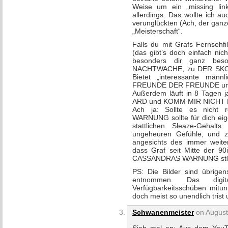
Weise um ein „missing link
allerdings. Das wollte ich a
verunglückten (Ach, der ganze 
„Meisterschaft“.
Falls du mit Grafs Fernsehfil
(das gibt’s doch einfach nich
besonders dir ganz beso
NACHTWACHE, zu DER SKORPI
Bietet „interessante männ
FREUNDE DER FREUNDE un
Außerdem läuft in 8 Tagen ja
ARD und KOMM MIR NICHT NAC
Ach ja: Sollte es nicht
WARNUNG sollte für dich eige
stattlichen Sleaze-Gehalt
ungeheuren Gefühle, und zw
angesichts des immer weiter
dass Graf seit Mitte der 90
CASSANDRAS WARNUNG stößt 
PS: Die Bilder sind übrigen
entnommen. Das digita
Verfügbarkeitsschüben mitun
doch meist so unendlich trist
Schwanenmeister
on August 