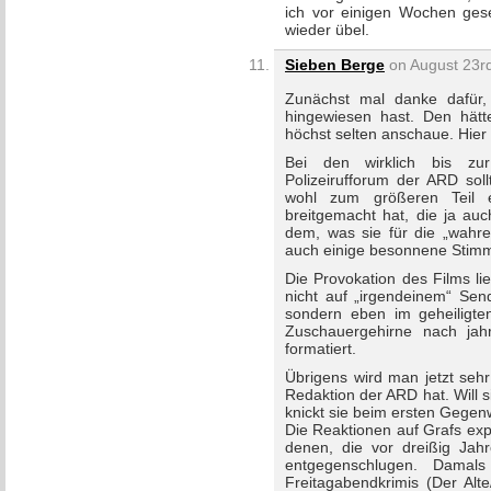
ich vor einigen Wochen ges
wieder übel.
Sieben Berge
on August 23rd
Zunächst mal danke dafür,
hingewiesen hast. Den hätte
höchst selten anschaue. Hier 
Bei den wirklich bis zur
Polizeirufforum der ARD sol
wohl zum größeren Teil ei
breitgemacht hat, die ja auc
dem, was sie für die „wahre
auch einige besonnene Stim
Die Provokation des Films lie
nicht auf „irgendeinem“ Send
sondern eben im geheiligten
Zuschauergehirne nach jah
formatiert.
Übrigens wird man jetzt seh
Redaktion der ARD hat. Will 
knickt sie beim ersten Gegen
Die Reaktionen auf Grafs ex
denen, die vor dreißig Jahr
entgegenschlugen. Damals
Freitagabendkrimis (Der Alt