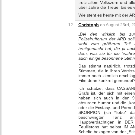
trotz allem Volkszorn und a
über Jahre die Treue, bis es
Wie steht es heute mit der A
Christoph
on August 23rd, 2
„
Bei den wirklich bis zur
Polizeirufforum der ARD sol
wohl zum größeren Teil ei
breitgemacht hat, die ja auc
dem, was sie für die “wahre
auch einige besonnene Stim
Das stimmt natürlich, trot
Stimmen, die in ihren Verri
immer noch ziemlich erschlag
Film denn konkret gemundet
Ich schätze, dass CASSAN
Grafs ist, der sich mit eine
haben sich auch in den 90
absurden Humor und die „ko
oder die Ecstasy- und Porno-
SKORPION (ich *liebe* d
beschwingten Tanz an
Hauptverdächtigen in D
Feuilletons hat selbst I
Schelte bezogen von der „St