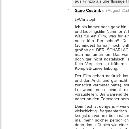
aus Prinzip als überflüssige 
Sano Cestnik
on August 21st
@Christoph
Ich bin immer noch ganz hin
und Lieblingsfilm Nummer 7.
Was für ein Film, was für e
noch fürs Fernsehen!! D
(zumindest formal) noch bril
großartige DER SCHARLAC
man nur umarmen. Das war w
doch gar nicht nostalgisch, 
Kein Vergleich zu früheren 
Komplett-Einverleibung.
Der Film gehört natürlich ins
und den Andi, und gar nicht
zunächst vermutet hätte),
Leinwand noch einmal ein
vorzustellen. Bin während d
näher an den Fernseher heran
Dein Text ist übrigens – wie e
vielschichtig fragmentaris
kriegst du von mir beim näc
mal mehr solcher persönlich
denn das ließt sich wie ein