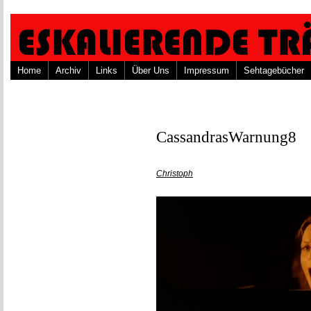
Home
Archiv
Links
Über Uns
Impressum
Sehtagebücher
CassandrasWarnung8
Christoph