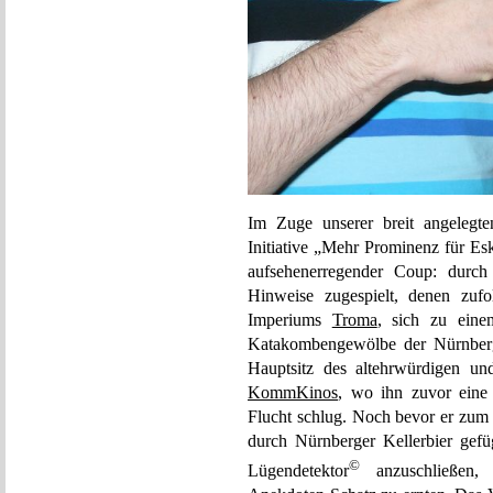
Im Zuge unserer breit angelegten
Initiative „Mehr Prominenz für Es
aufsehenerregender Coup: durch
Hinweise zugespielt, denen zuf
Imperiums
Troma
, sich zu eine
Katakombengewölbe der Nürnberger
Hauptsitz des altehrwürdigen u
KommKinos
, wo ihn zuvor eine 
Flucht schlug. Noch bevor er zum 
durch Nürnberger Kellerbier gef
©
Lügendetektor
anzuschließen, 