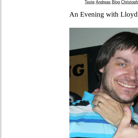
Texte
,
Andreas
,
Blog
,
Christoph
An Evening with Lloy