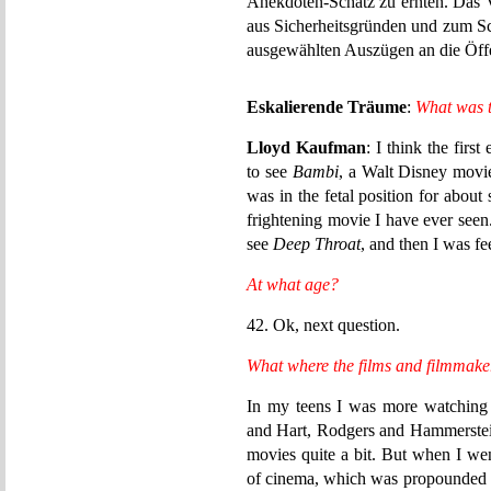
Anekdoten-Schatz zu ernten. Das 
aus Sicherheitsgründen und zum Sch
ausgewählten Auszügen an die Öffen
Eskalierende Träume
:
What was t
Lloyd Kaufman
: I think the fir
to see
Bambi
, a Walt Disney movie
was in the fetal position for about
frightening movie I have ever seen. 
see
Deep Throat
, and then I was fe
At what age?
42. Ok, next question.
What where the films and filmmaker
In my teens I was more watching
and Hart, Rodgers and Hammerstei
movies quite a bit. But when I wen
of cinema, which was propounded b