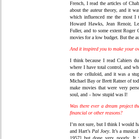
French, I read the articles of Ch
about the auteur theory, and it w
which influenced me the most I 
Howard Hawks, Jean Renoir, Leni
Fuller, and to some extent Roger
movies for a low budget. But the au
And it inspired you to make your 
I think because I read Cahiers d
where I have total control, and whe
on the celluloid, and it was a st
Michael Bay or Brett Ratner of tod
make movies that were very pers
soul, and – how stupid was I!
Was there ever a dream project th
financial or other reasons?
I’m not sure, but I think I would 
and Hart’s
Pal Joey
. It’s a music
1957
] but done very poorly. It