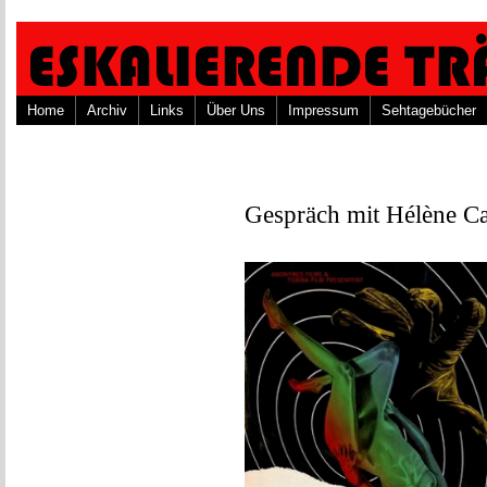
Home
Archiv
Links
Über Uns
Impressum
Sehtagebücher
Gespräch mit Hélène C