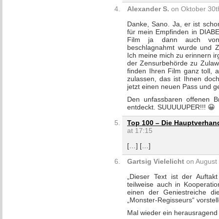
Alexander S.
on Oktober 30th
Danke, Sano. Ja, er ist scho
für mein Empfinden in DIABE
Film ja dann auch von 
beschlagnahmt wurde und Zu
Ich meine mich zu erinnern i
der Zensurbehörde zu Zulaws
finden Ihren Film ganz toll,
zulassen, das ist Ihnen doc
jetzt einen neuen Pass und g
Den unfassbaren offenen B
entdeckt. SUUUUUPER!!! 😀
Top 100 – Die Hauptverhand
at 17:15
[…] […]
Gartsig Vielelicht
on August 
„Dieser Text ist der Auftak
teilweise auch in Kooperat
einen der Geniestreiche di
„Monster-Regisseurs“ vorstel
Mal wieder ein herausragend