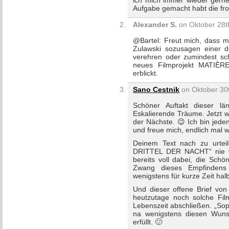
ich mich immer wieder gerne
Aufgabe gemacht habt die fro
Alexander S.
on Oktober 28th
@Bartel: Freut mich, dass mei
Zulawski sozusagen einer de
verehren oder zumindest sch
neues Filmprojekt MATIÈRE
erblickt.
Sano Cestnik
on Oktober 30t
Schöner Auftakt dieser lä
Eskalierende Träume. Jetzt wo
der Nächste. 😉 Ich bin jede
und freue mich, endlich mal 
Deinem Text nach zu urtei
DRITTEL DER NACHT“ nie wirk
bereits voll dabei, die Sch
Zwang dieses Empfindens 
wenigstens für kurze Zeit hal
Und dieser offene Brief vo
heutzutage noch solche Film
Lebenszeit abschließen. „Sop
na wenigstens diesen Wuns
erfüllt. 🙂