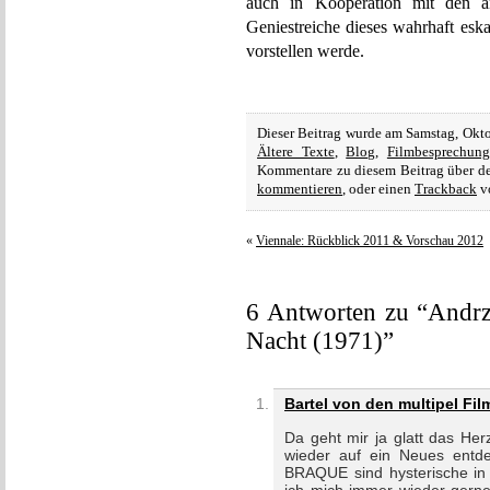
auch in Kooperation mit den 
Geniestreiche dieses wahrhaft esk
vorstellen werde.
Dieser Beitrag wurde am Samstag, Okt
Ältere Texte
,
Blog
,
Filmbesprechun
Kommentare zu diesem Beitrag über 
kommentieren
, oder einen
Trackback
vo
«
Viennale: Rückblick 2011 & Vorschau 2012
6 Antworten zu “Andrze
Nacht (1971)”
Bartel von den multipel Fi
Da geht mir ja glatt das He
wieder auf ein Neues ent
BRAQUE sind hysterische in 