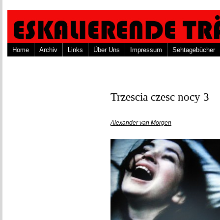
Home
Archiv
Links
Über Uns
Impressum
Sehtagebücher
Trzescia czesc nocy 3
Alexander van Morgen