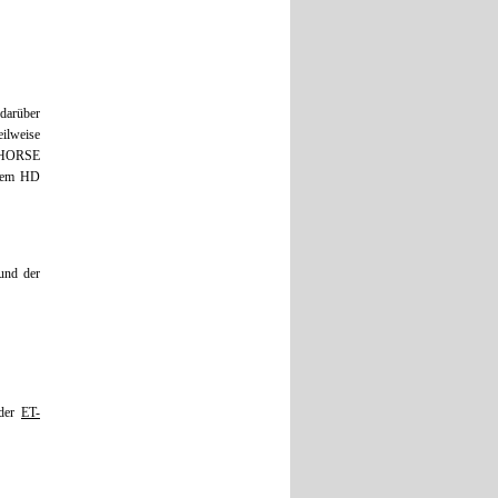
darüber
eilweise
Y HORSE
ndem HD
und der
 der
ET-