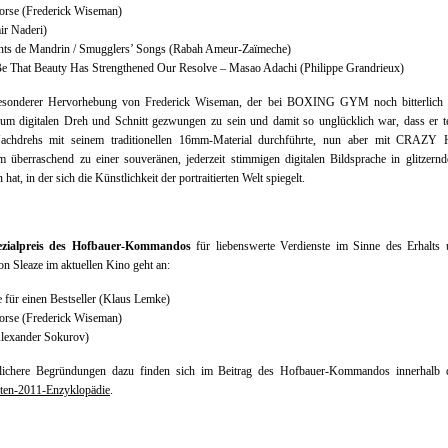
orse (Frederick Wiseman)
ir Naderi)
nts de Mandrin / Smugglers’ Songs (Rabah Ameur-Zaïmeche)
e That Beauty Has Strengthened Our Resolve – Masao Adachi (Philippe Grandrieux)
esonderer Hervorhebung von Frederick Wiseman, der bei BOXING GYM noch bitterlich 
zum digitalen Dreh und Schnitt gezwungen zu sein und damit so unglücklich war, dass er t
achdrehs mit seinem traditionellen 16mm-Material durchführte, nun aber mit CRAZ
m überraschend zu einer souveränen, jederzeit stimmigen digitalen Bildsprache in glitzer
hat, in der sich die Künstlichkeit der portraitierten Welt spiegelt.
ezialpreis des Hofbauer-Kommandos
für liebenswerte Verdienste im Sinne des Erhalts 
on Sleaze im aktuellen Kino geht an:
 für einen Bestseller (Klaus Lemke)
orse (Frederick Wiseman)
Alexander Sokurov)
lichere Begründungen dazu finden sich im Beitrag des Hofbauer-Kommandos innerhalb
sten-2011-Enzyklopädie
.