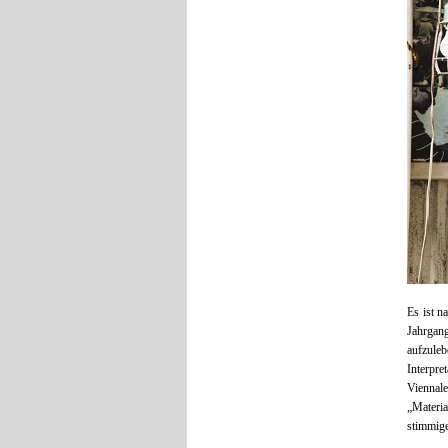
Es ist n
Jahrgang
aufzule
Interpre
Viennale
„Materia
stimmig