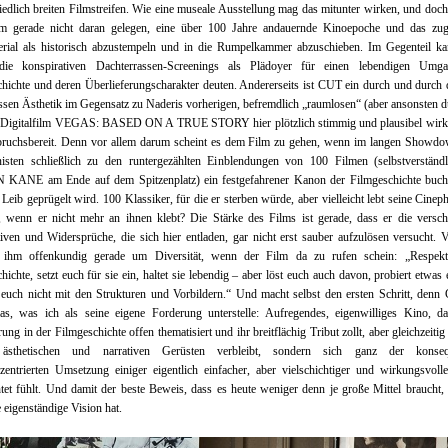
iedlich breiten Filmstreifen. Wie eine museale Ausstellung mag das mitunter wirken, und doch
m gerade nicht daran gelegen, eine über 100 Jahre andauernde Kinoepoche und das zug
erial als historisch abzustempeln und in die Rumpelkammer abzuschieben. Im Gegenteil k
die konspirativen Dachterrassen-Screenings als Plädoyer für einen lebendigen Umg
hichte und deren Überlieferungscharakter deuten. Andererseits ist CUT ein durch und durch d
ssen Ästhetik im Gegensatz zu Naderis vorherigen, befremdlich „raumlosen“ (aber ansonsten 
) Digitalfilm VEGAS: BASED ON A TRUE STORY hier plötzlich stimmig und plausibel wirkt,
bruchsbereit. Denn vor allem darum scheint es dem Film zu gehen, wenn im langen Showd
nisten schließlich zu den runtergezählten Einblendungen von 100 Filmen (selbstverständl
 KANE am Ende auf dem Spitzenplatz) ein festgefahrener Kanon der Filmgeschichte buchs
Leib geprügelt wird. 100 Klassiker, für die er sterben würde, aber vielleicht lebt seine Cinephi
, wenn er nicht mehr an ihnen klebt? Die Stärke des Films ist gerade, dass er die versc
iven und Widersprüche, die sich hier entladen, gar nicht erst sauber aufzulösen versucht. 
 ihm offenkundig gerade um Diversität, wenn der Film da zu rufen schein: „Respekti
hichte, setzt euch für sie ein, haltet sie lebendig – aber löst euch auch davon, probiert etwas 
euch nicht mit den Strukturen und Vorbildern.“ Und macht selbst den ersten Schritt, denn
as, was ich als seine eigene Forderung unterstelle: Aufregendes, eigenwilliges Kino, da
ung in der Filmgeschichte offen thematisiert und ihr breitflächig Tribut zollt, aber gleichzeitig 
ästhetischen und narrativen Gerüsten verbleibt, sondern sich ganz der konseq
entrierten Umsetzung einiger eigentlich einfacher, aber vielschichtiger und wirkungsvoll
htet fühlt. Und damit der beste Beweis, dass es heute weniger denn je große Mittel braucht,
 eigenständige Vision hat.