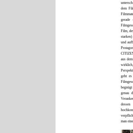
untersch
dem Fil
Filmmat
gerade 
Filmgesc
Film, de
starken
und auf
Protago
CITIZEN
aus dem 
wirklich
Perspekt
geht es
Filmgesc
begnügt 
genau d
Veranker
dessen 
hochkonz
verpflic
man eine