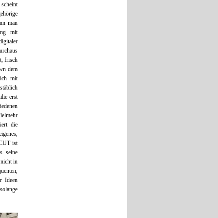
 scheint
ehörige
ann man
ang mit
igitaler
durchaus
 frisch
own dem
ich mit
täblich
lie erst
hiedenen
Vielmehr
ert die
eigenes,
 CUT ist
s seine
nicht in
uenten,
er Ideen
 solange