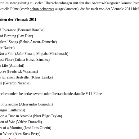
nn es zwangsläufig zu vielen Überschneidungen mit den drei Awards-Kategorien kommt, hier
ktuelle Filme (vorab
schon bekanntes
ausgeklammert), die für mich von der Viennale 2011 blei
riten der Viennale 2011
:
 Tolerance (Bertrand Bonello)
of Birthing (Lav Diaz)
lers‘ Songs (Rabah Ameur-Zaïmeche)
ir Naderi)
Not a Film (Jafar Panahi, Mojtaba Mirtahmasb)
est Place (Tatiana Huezo Sánchez)
e Life (Ann Hui)
orse (Frederick Wiseman)
 für einen Bestseller (Klaus Lemke)
la (Gerardo Naranjo)
re besonders bemerkenswerte oder überraschende aktuelle V11-Filme:
of Giacomo (Alessandro Comodin)
orgos Lanthimos)
n a Time in Anatolia (Nuri Bilge Ceylan)
ion of War (Valérie Donzelli)
s of a Morning (José Luis Guerín)
or Wheel (Alex Ross Perry)