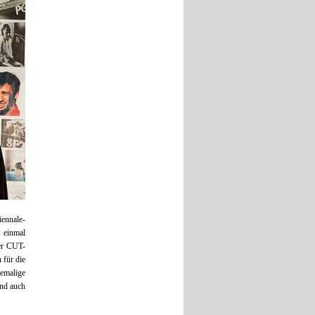
iennale-
h einmal
er CUT-
 für die
hemalige
und auch