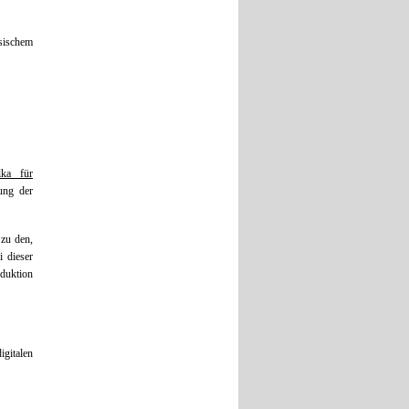
ssischem
lka für
tung der
 zu den,
 dieser
oduktion
gitalen