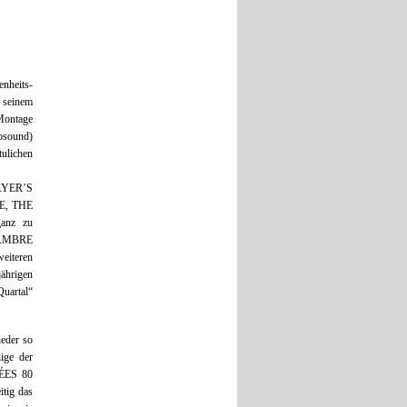
nheits-
 seinem
 Montage
rosound)
tulichen
MAYER’S
DE, THE
nz zu
CHAMBRE
weiteren
ährigen
Quartal“
ieder so
ige der
NÉES 80
tig das