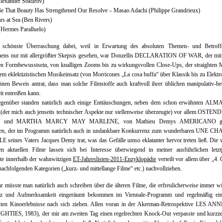
Alexander Sokurov)
e That Beauty Has Strengthened Our Resolve – Masao Adachi (Philippe Grandrieux)
s at Sea (Ben Rivers)
(Hermes Paralluelo)
 schönste Überraschung dabei, weil in Erwartung des absoluten Themen- und Betroffe
uens nur mit allergrößter Skepsis gesehen, war Donzellis DECLARATION OF WAR, der mit
en Formbewusstsein, von knalligen Zooms bis zu wirkungsvollen Close-Ups, der straighten
em eklektizistischen Musikeinsatz (von Morricones „La cosa buffa“ über Klassik bis zu Elekt
nen Beweis antrat, dass man solche Filmstoffe auch kraftvoll ihrer üblichen manipulativ-be
it entreißen kann.
enüber standen natürlich auch einige Enttäuschungen, neben dem schon erwähnten AL
der mich auch jenseits technischer Aspekte nur stellenweise überzeugte) vor allem OSTEN
T und MARTHA MARCY MAY MARLENE, von Mathieu Demys AMERICANO ga
en, der im Programm natürlich auch in undankbare Konkurrenz zum wunderbaren UNE 
 seines Vaters Jacques Demy trat, was das Gefälle umso eklatanter hervor treten ließ. Die 
en aktuellen Filme lassen sich bei Interesse überwiegend in meiner ausführlichen letztj
ste innerhalb der wahnwitzigen
ET-Jahreslisten-2011-Enzyklopädie
verteilt vor allem über „4. 
nachfolgenden Kategorien („kurz- und mittellange Filme“ etc.) nachvollziehen.
r müsste man natürlich auch schreiben über die älteren Filme, die erfreulicherweise immer w
atz und Aufmerksamkeit eingeräumt bekommen im Viennale-Programm und regelmäßig ein
vsten Kinoerlebnisse nach sich ziehen. Allen voran in der Akerman-Retrospektive LES AN
GHTIES, 1983), der mir am zweiten Tag einen regelrechten Knock-Out verpasste und kurzzei