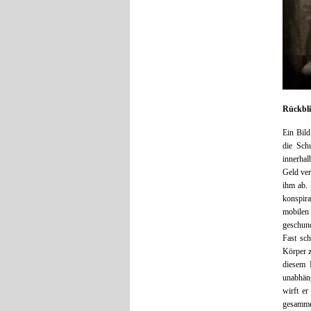
Rückbli
Ein Bil
die Sch
innerhal
Geld ver
ihm ab.
konspira
mobilen
geschund
Fast sch
Körper z
diesem 
unabhän
wirft er
gesamme