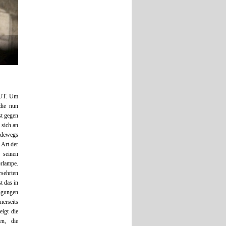
CUT. Um
die nun
st gegen
 sich an
adewegs
 Art der
 seinen
orlampe.
rsehrten
t das in
ngungen
nerseits
eigt die
en, die