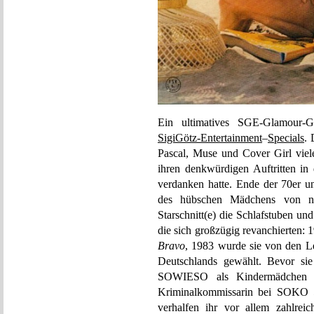
Ein ultimatives SGE-Glamour-G
SigiGötz-Entertainment
–
Specials
. 
Pascal, Muse und Cover Girl viel
ihren denkwürdigen Auftritten i
verdanken hatte. Ende der 70er un
des hübschen Mädchens von ne
Starschnitt(e) die Schlafstuben un
die sich großzügig revanchierten:
Bravo
, 1983 wurde sie von den Les
Deutschlands gewählt. Bevo
SOWIESO als Kindermädche
Kriminalkommissarin bei SOKO 51
verhalfen ihr vor allem zahlrei