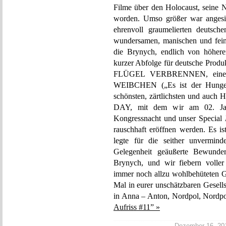
Filme über den Holocaust, seine 
worden. Umso größer war angesic
ehrenvoll graumelierten deutsch
wundersamen, manischen und feins
die Brynych, endlich von höheren
kurzer Abfolge für deutsche Prod
FLÜGEL VERBRENNEN, einer „es
WEIBCHEN („Es ist der Hunger
schönsten, zärtlichsten und auch
DAY, mit dem wir am 02. Jan
Kongressnacht und unser Special
rauschhaft eröffnen werden. Es i
legte für die seither unvermind
Gelegenheit geäußerte Bewund
Brynych, und wir fiebern volle
immer noch allzu wohlbehüteten G
Mal in eurer unschätzbaren Gesell
in Anna – Anton, Nordpol, Nordp
Aufriss #11” »