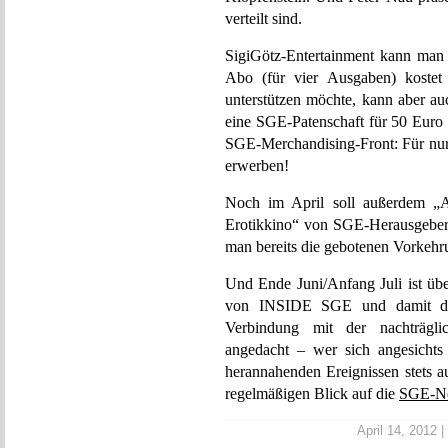
verteilt sind.
SigiGötz-Entertainment kann ma
Abo (für vier Ausgaben) kostet
unterstützen möchte, kann aber a
eine SGE-Patenschaft für 50 Euro 
SGE-Merchandising-Front: Für nur
erwerben!
Noch im April soll außerdem „
Erotikkino“ von SGE-Herausgeber
man bereits die gebotenen Vorkehru
Und Ende Juni/Anfang Juli ist üb
von INSIDE SGE und damit di
Verbindung mit der nachträgli
angedacht – wer sich angesichts
herannahenden Ereignissen stets a
regelmäßigen Blick auf die
SGE-Ne
April 14, 2012 |