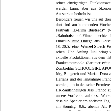
seiner einzigartigen Funktionswe
werden kann, aber aus ökonom
Aussterben bedroht ist.
Besonders freuen wir uns auf dr
dort sind am kommenden Wochen
Festivals „
B-Film Basterds
“ (
„Bahnhofskino“-Filme in echten 
Filmclub
Buio Omega
aus Gelsen
18.-20.5. eine
Wenzel-Storch-W
sehen. Und Anfang Juni bringt v
aktuelle Produktionen aus dem „
Frankenmetropole (darunter echt
Zombiefilm SCHOOLGIRL APOCAL
Jörg Buttgereit und Marian Dora z
Herranz und der langjährige Fran
werden, um in deutscher Premiere d
HK-Säulenheiligen Jess Franco zu 
unsere Vorfreude
auf diese Werke
dass die Spanier am nächsten Tag
am Sonntag, 9.6., abends 