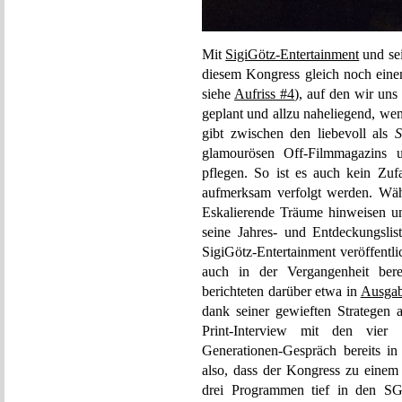
Mit
SigiGötz-Entertainment
und se
diesem Kongress gleich noch eine
siehe
Aufriss #4
), auf den wir uns
geplant und allzu naheliegend, we
gibt zwischen den liebevoll als
glamourösen Off-Filmmagazin
pflegen. So ist es auch kein Zufa
aufmerksam verfolgt werden. Wäh
Eskalierende Träume hinweisen u
seine Jahres- und Entdeckungslist
SigiGötz-Entertainment veröffentl
auch in der Vergangenheit ber
berichteten darüber etwa in
Ausgab
dank seiner gewieften Strategen a
Print-Interview mit den vier
Generationen-Gespräch bereits i
also, dass der Kongress zu einem 
drei Programmen tief in den S