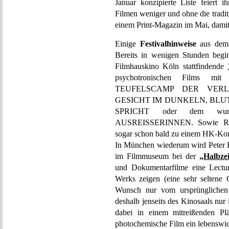
Januar konzipierte Liste feiert 
Filmen weniger und ohne die tradi
einem Print-Magazin im Mai, damit
Einige
Festivalhinweise
aus dem 
Bereits in wenigen Stunden begi
Filmhauskino Köln stattfindende
psychotronischen Films mit
TEUFELSCAMP DER VER
GESICHT IM DUNKELN, BLU
SPRICHT oder dem wun
AUSREISSERINNEN. Sowie Rolf
sogar schon bald zu einem HK-Kon
In München wiederum wird Peter 
im Filmmuseum bei der
„Halbzei
und Dokumentarfilme eine Lecture
Werks zeigen (eine sehr seltene 
Wunsch nur vom ursprünglichen 
deshalb jenseits des Kinosaals nur 
dabei in einem mitreißenden Pl
photochemische Film ein lebenswich