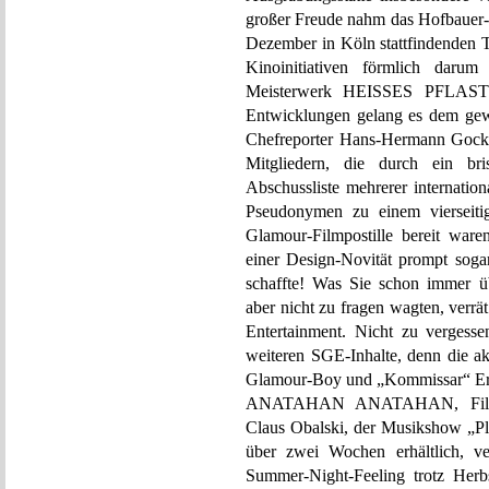
großer Freude nahm das Hofbauer
Dezember in Köln stattfindenden T
Kinoinitiativen förmlich darum
Meisterwerk HEISSES PFLASTER
Entwicklungen gelang es dem gewi
Chefreporter Hans-Hermann Gockel
Mitgliedern, die durch ein bri
Abschussliste mehrerer internatio
Pseudonymen zu einem vierseiti
Glamour-Filmpostille bereit wa
einer Design-Novität prompt soga
schaffte! Was Sie schon immer 
aber nicht zu fragen wagten, verr
Entertainment. Nicht zu vergesse
weiteren SGE-Inhalte, denn die ak
Glamour-Boy und „Kommissar“ E
ANATAHAN ANATAHAN, Filmkom
Claus Obalski, der Musikshow „Pla
über zwei Wochen erhältlich, v
Summer-Night-Feeling trotz Herbs