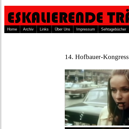
Home
Archiv
Links
Über Uns
Impressum
Sehtagebücher
14. Hofbauer-Kongress,