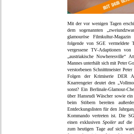
Mit der vor wenigen Tagen ersc
dem sogenannten „zweiundzwanz
glamouröse Filmkultur-Magazi
folgende von SGE vermeldete Tr
vergessene TV-Adaptionen von 
„austriakische Nowheresville“ A
Mannes unterhält sich mit Peter G
verstorbenen Schnitttmeister Peter
Folgen der Krimiserie DER AL
Knarrengeier deutet den „Vollmo
sonst? Ein Berlinale-Glamour-Che
über Hansrudi Wäscher sowie ein 
beim Stöbern bereiten außerdem
Entdeckungslisten für den Jahrgan
Kommando vertreten ist. Die SG
einen exklusiven
Spoiler
auf die 
zum heutigen Tage auf sich warte