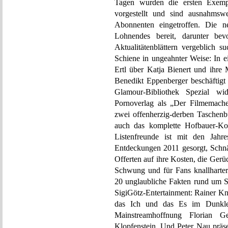
Tagen wurden die ersten Exemp
vorgestellt und sind ausnahmsw
Abonnenten eingetroffen. Die 
Lohnendes bereit, darunter b
Aktualitätenblättern vergeblich 
Schiene in ungeahnter Weise: In e
Ertl über Katja Bienert und ihre
Benedikt Eppenberger beschäftig
Glamour-Bibliothek Spezial w
Pornoverlag als „Der Filmemache
zwei offenherzig-derben Taschenb
auch das komplette Hofbauer-Kom
Listenfreunde ist mit den Jah
Entdeckungen 2011 gesorgt, Schn
Offerten auf ihre Kosten, die Ger
Schwung und für Fans knallharter 
20 unglaubliche Fakten rund um S
SigiGötz-Entertainment: Rainer Kn
das Ich und das Es im Dunkle
Mainstreamhoffnung Florian 
Klopfenstein. Und Peter Nau präsen