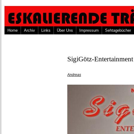
Home
Archiv
Links
Über Uns
Impressum
Sehtagebücher
SigiGötz-Entertainment 
Andreas