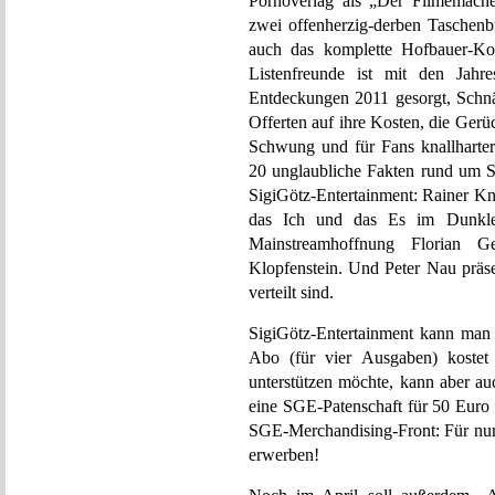
Pornoverlag als „Der Filmemache
zwei offenherzig-derben Taschenb
auch das komplette Hofbauer-Kom
Listenfreunde ist mit den Jah
Entdeckungen 2011 gesorgt, Schn
Offerten auf ihre Kosten, die Ger
Schwung und für Fans knallharter 
20 unglaubliche Fakten rund um S
SigiGötz-Entertainment: Rainer Kn
das Ich und das Es im Dunkle
Mainstreamhoffnung Florian 
Klopfenstein. Und Peter Nau präsen
verteilt sind.
SigiGötz-Entertainment kann ma
Abo (für vier Ausgaben) kostet
unterstützen möchte, kann aber a
eine SGE-Patenschaft für 50 Euro 
SGE-Merchandising-Front: Für nur
erwerben!