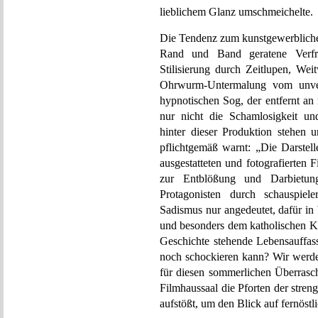
lieblichem Glanz umschmeichelte.
Die Tendenz zum kunstgewerbliche
Rand und Band geratene Verfre
Stilisierung durch Zeitlupen, Wei
Ohrwurm-Untermalung vom unver
hypnotischen Sog, der entfernt an
nur nicht die Schamlosigkeit un
hinter dieser Produktion stehen 
pflichtgemäß warnt: „Die Darstel
ausgestatteten und fotografierten 
zur Entblößung und Darbietun
Protagonisten durch schauspiel
Sadismus nur angedeutet, dafür in
und besonders dem katholischen Kl
Geschichte stehende Lebensauffas
noch schockieren kann? Wir werd
für diesen sommerlichen Überras
Filmhaussaal die Pforten der stren
aufstößt, um den Blick auf fernöstl