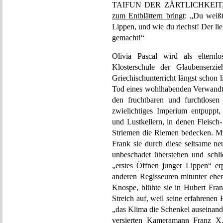
TAIFUN DER ZÄRTLICHKEIT, der 
zum Entblättern bringt
: „Du weißt
Lippen, und wie du riechst! Der lie
gemacht!“
Olivia Pascal wird als elternlo
Klosterschule der Glaubenserzie
Griechischunterricht längst schon l
Tod eines wohlhabenden Verwandten
den fruchtbaren und furchtlosen
zwielichtiges Imperium entpuppt
und Lustkellern, in denen Fleisc
Striemen die Riemen bedecken. Mit
Frank sie durch diese seltsame ne
unbeschadet überstehen und schlie
„erstes Öffnen junger Lippen“ er
anderen Regisseuren mitunter eher
Knospe, blühte sie in Hubert Fran
Streich auf, weil seine erfahrenen
„das Klima die Schenkel auseinand
versierten Kameramann Franz X.