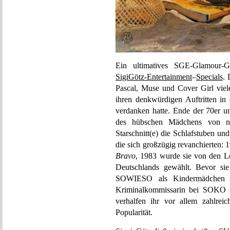
Ein ultimatives SGE-Glamour-G
SigiGötz-Entertainment
–
Specials
. 
Pascal, Muse und Cover Girl viel
ihren denkwürdigen Auftritten i
verdanken hatte. Ende der 70er un
des hübschen Mädchens von ne
Starschnitt(e) die Schlafstuben un
die sich großzügig revanchierten:
Bravo
, 1983 wurde sie von den Les
Deutschlands gewählt. Bevo
SOWIESO als Kindermädche
Kriminalkommissarin bei SOKO 51
verhalfen ihr vor allem zahlrei
Popularität.