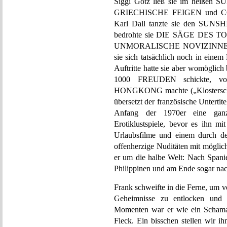
Siggi Götz ließ sie im heiße
GRIECHISCHE FEIGEN und CO
Karl Dall tanzte sie den SUN
bedrohte sie DIE SÄGE DES TODE
UNMORALISCHE NOVIZINNEN und
sie sich tatsächlich noch in ei
Auftritte hatte sie aber womöglic
1000 FREUDEN schickte, 
HONGKONG machte („Klosterschüle
übersetzt der französische Unterti
Anfang der 1970er eine ganze
Erotiklustspiele, bevor es ihn m
Urlaubsfilme und einem durch 
offenherzige Nuditäten mit möglich
er um die halbe Welt: Nach Spanie
Philippinen und am Ende sogar nac
Frank schweifte in die Ferne, um 
Geheimnisse zu entlocken und 
Momenten war er wie ein Schama
Fleck. Ein bisschen stellen wir i