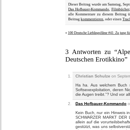
Dieser Beitrag wurde am Samstag, Sept
Das Hofbauer-Kommando
,
Filmbücher
alle Kommentare zu diesem Beitrag 
Beitrag
kommentieren
, oder einen
Trac
«
100 Deutsche Lieblingsfilme #41: Zu jung fü
3 Antworten zu “Alp
Deutschen Erotikkino”
Christian Schulze
on Septem
Ha ha. Aus welchem Buch s
Softsexexploitation, deren N
die Augen treibt.”? Und vor 
Das Hofbauer-Kommando
o
Kein Buch, nur ein Hinweis i
SCHWARZER MARKT DER LIEBE
allein auf die vorurteilsbeha
gestützt, was uns selbstverst