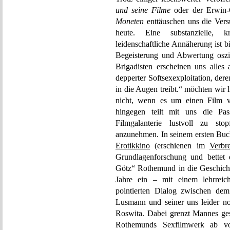
und seine Filme
oder der Erwin-C
Moneten
enttäuschen uns die Vers
heute. Eine substanzielle, kri
leidenschaftliche Annäherung ist 
Begeisterung und Abwertung oszi
Brigadisten erscheinen uns alles
depperter Softsexexploitation, der
in die Augen treibt.“ möchten wir 
nicht, wenn es um einen Film 
hingegen teilt mit uns die Pa
Filmgalanterie lustvoll zu sto
anzunehmen. In seinem ersten Bu
Erotikkino
(erschienen im
Verbr
Grundlagenforschung und bettet d
Götz“ Rothemund in die Geschicht
Jahre ein – mit einem lehrreic
pointierten Dialog zwischen dem
Lusmann und seiner uns leider no
Roswita. Dabei grenzt Mannes gesc
Rothemunds Sexfilmwerk ab vo