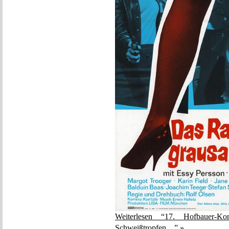
Weiterlesen “17. Hofbauer-K
Schweißtropfen…” »