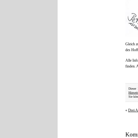
Gleich z
des Hof
Alle Inf
finden. 
Dieser
Hinwei
Sie kön
«
Drei A
Komm