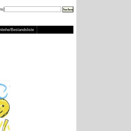
ns]
nleihe/Bestandsliste