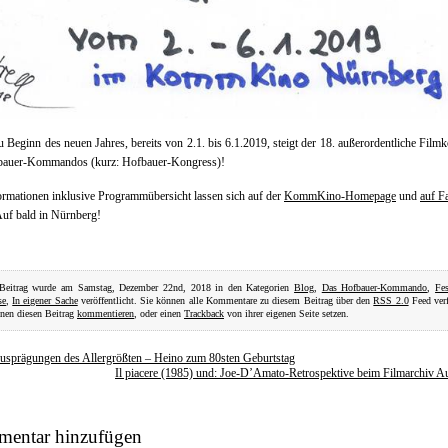
u Beginn des neuen Jahres, bereits von 2.1. bis 6.1.2019, steigt der 18. außerordentliche Film
bauer-Kommandos (kurz: Hofbauer-Kongress)!
ormationen inklusive Programmübersicht lassen sich auf der
KommKino-Homepage
und
auf F
Auf bald in Nürnberg!
 Beitrag wurde am Samstag, Dezember 22nd, 2018 in den Kategorien
Blog
,
Das Hofbauer-Kommando
,
Fes
se
,
In eigener Sache
veröffentlicht. Sie können alle Kommentare zu diesem Beitrag über den
RSS 2.0
Feed verf
nen diesen Beitrag
kommentieren
, oder einen
Trackback
von ihrer eigenen Seite setzen.
usprägungen des Allergrößten – Heino zum 80sten Geburtstag
Il piacere (1985) und: Joe-D’Amato-Retrospektive beim Filmarchiv Au
entar hinzufügen