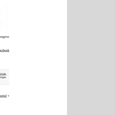
kongress
acebook
tivals
,
olgen.
stria!
»