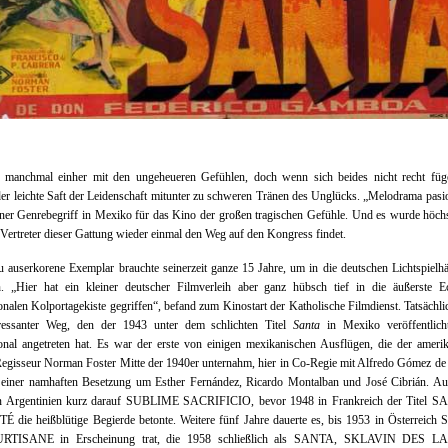
manchmal einher mit den ungeheueren Gefühlen, doch wenn sich beides nicht recht füge
der leichte Saft der Leidenschaft mitunter zu schweren Tränen des Unglücks. „Melodrama pasio
ner Genrebegriff in Mexiko für das Kino der großen tragischen Gefühle. Und es wurde höchs
 Vertreter dieser Gattung wieder einmal den Weg auf den Kongress findet.
 auserkorene Exemplar brauchte seinerzeit ganze 15 Jahre, um in die deutschen Lichtspielh
n. „Hier hat ein kleiner deutscher Filmverleih aber ganz hübsch tief in die äußerste E
ionalen Kolportagekiste gegriffen“, befand zum Kinostart der Katholische Filmdienst. Tatsächlic
eressanter Weg, den der 1943 unter dem schlichten Titel
Santa
in Mexiko veröffentlich
ional angetreten hat. Es war der erste von einigen mexikanischen Ausflügen, die der ameri
egisseur Norman Foster Mitte der 1940er unternahm, hier in Co-Regie mit Alfredo Gómez de
 einer namhaften Besetzung um Esther Fernández, Ricardo Montalban und José Cibrián. A
n Argentinien kurz darauf SUBLIME SACRIFICIO, bevor 1948 in Frankreich der Titel 
 die heißblütige Begierde betonte. Weitere fünf Jahre dauerte es, bis 1953 in Österreich
RTISANE in Erscheinung trat, die 1958 schließlich als SANTA, SKLAVIN DES L