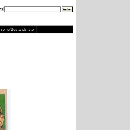
ns]
nleihe/Bestandsliste