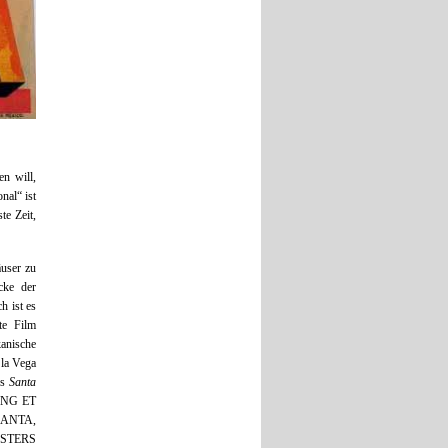
n will,
nal“ ist
te Zeit,
äuser zu
cke der
h ist es
te Film
kanische
 la Vega
us
Santa
SANG ET
 SANTA,
ASTERS