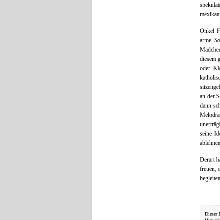
spekula
mexikani
Onkel Fü
arme
Sa
Mädchen,
diesem g
oder Klo
katholi
sitzenge
an der S
dann sch
Melodra
unerträg
seine I
ablehnen
Derart h
freuen, 
begleite
Dieser 