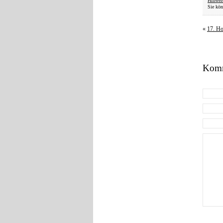
Hinwei
Sie kön
«
17. Ho
Komm