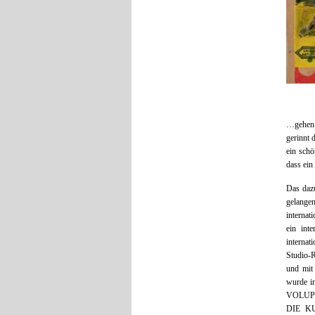
…gehen 
gerinnt 
ein schö
dass ein
Das dazu
gelange
internat
ein int
internat
Studio-R
und mit
wurde i
VOLUPTÉ
DIE KU