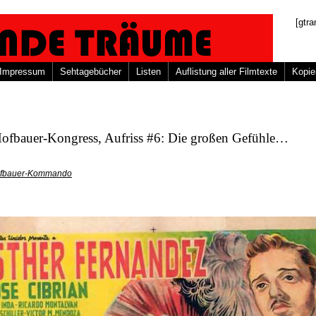
[gtra
Impressum
Sehtagebücher
Listen
Auflistung aller Filmtexte
Kopie
Hofbauer-Kongress, Aufriss #6: Die großen Gefühle…
fbauer-Kommando