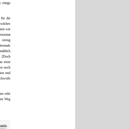
 einige
 für die
solches
anen wie
ensionat
s streng
bermals
lmählich
n. [Doch
s triste
en noch
tion und
chweife
uns sehr
chen Weg
mando
,