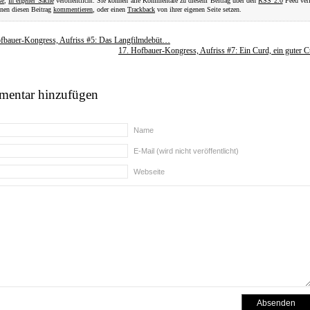
se
,
In eigener Sache
veröffentlicht. Sie können alle Kommentare zu diesem Beitrag über den
RSS 2.0
Feed verf
nen diesen Beitrag
kommentieren
, oder einen
Trackback
von ihrer eigenen Seite setzen.
fbauer-Kongress, Aufriss #5: Das Langfilmdebüt…
17. Hofbauer-Kongress, Aufriss #7: Ein Curd, ein guter
entar hinzufügen
Name
E-Mail (wird nicht veröffentlicht)
Webseite