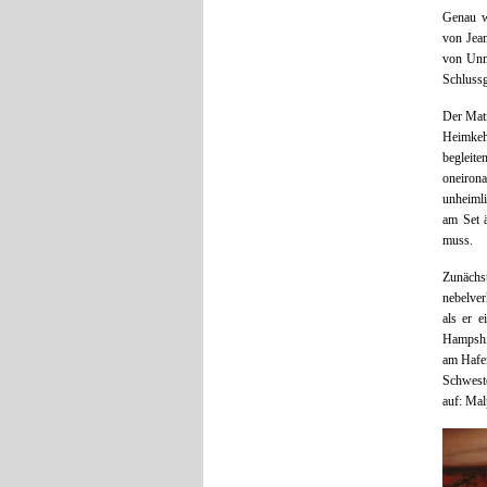
Genau w
von Jean
von Unmi
Schlussg
Der Matr
Heimkehr
begleit
oneirona
unheimli
am Set 
muss.
Zunächs
nebelver
als er 
Hampshir
am Hafen
Schweste
auf: Mal