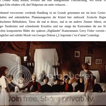
tt (Walter Rilla) kommt, erwartet alle eine unangenehme Überraschung: wer etwas 
tigen Erbe erhalten will, darf Malpertuis nie mehr verlassen…
ehmend verworrener werdende Handlung ist im Grunde genommen nur ein loses Gerüst 
haften und unheimlichen Phantasmagorien die Kümel hier entfesselt: Erotische Begie
rleuchteten Bibliotheken, Türen die mal in dieses, mal in ein anderes Zimmer führen, ei
riger Taxidermist und schmelzende Kruzifixe sind nur einige der Kuriositäten die uns K
chön komponierten Bilder des späteren „Highlander“-Kameramanns Gerry Fisher vorsetzt 
nglicher und subtiler Musik von Georges Delerue („L’important c’est d’aimer“) unterlegt.