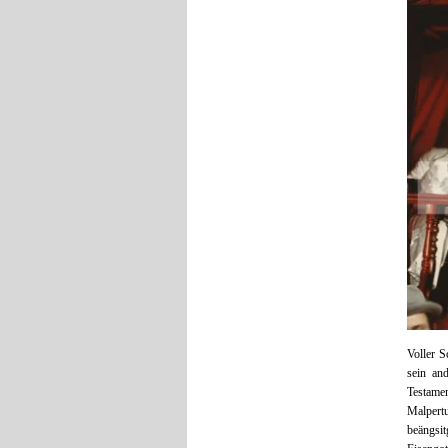
Voller S
sein an
Testame
Malpert
beängsi