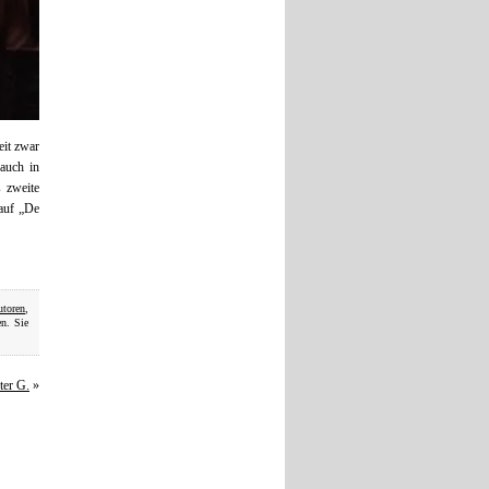
eit zwar
auch in
 zweite
auf „De
utoren
,
n. Sie
ter G.
»