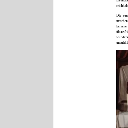
Eisengo
reichhal
Die zun
märchen
kerzene
übereif
wunders
unaufdri