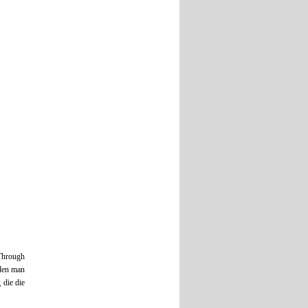
„Through
den man
 die die