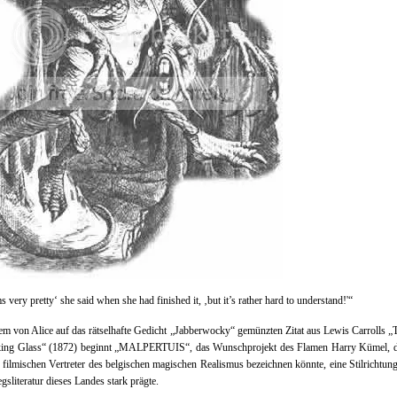
s very pretty‘ she said when she had finished it, ‚but it’s rather hard to understand!'“
em von Alice auf das rätselhafte Gedicht „Jabberwocky“ gemünzten Zitat aus Lewis Carrolls 
king Glass“ (1872) beginnt „MALPERTUIS“, das Wunschprojekt des Flamen Harry Kümel, 
 filmischen Vertreter des belgischen magischen Realismus bezeichnen könnte, eine Stilrichtung
gsliteratur dieses Landes stark prägte.