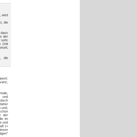
, wird
t, die
t dass
us der
t sehr
n (mit
unuel,
, die
ort:
vanz,
eale,
r und
stisch
 daher
n und,
schon
r der
ie im
se und
aft (=
iesen
igen“