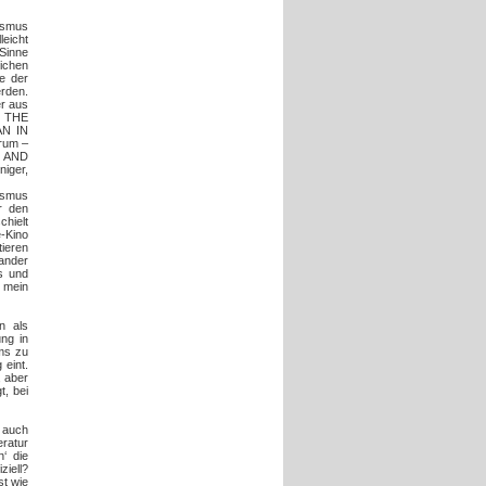
lismus
leicht
Sinne
lichen
te der
erden.
er aus
. THE
AN IN
rum –
EA AND
iger,
ismus
r den
chielt
-Kino
tieren
nander
s und
r mein
n als
ung in
ums zu
 eint.
, aber
t, bei
d auch
eratur
n‘ die
ziell?
st wie