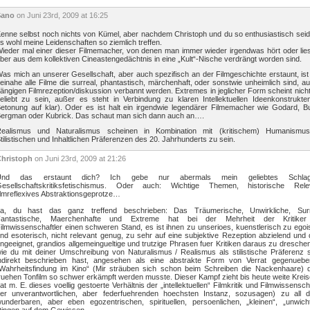
Sano
on Juni 23rd, 2009 at 16:25
enne selbst noch nichts von Kümel, aber nachdem Christoph und du so enthusiastisch seid
s wohl meine Leidenschaften so ziemlich treffen.
ieder mal einer dieser Filmemacher, von denen man immer wieder irgendwas hört oder lies
ber aus dem kollektiven Cineastengedächtnis in eine „Kult“-Nische verdrängt worden sind.
as mich an unserer Gesellschaft, aber auch spezifisch an der Filmgeschichte erstaunt, is
einahe alle Filme die surreal, phantastisch, märchenhaft, oder sonstwie unheimlich sind, a
ängigen Filmrezeption/diskussion verbannt werden. Extremes in jeglicher Form scheint nich
eliebt zu sein, außer es steht in Verbindung zu klaren Intellektuellen Ideenkonstrukte
etonung auf klar). Oder es ist halt ein irgendwie legendärer Filmemacher wie Godard, B
ergman oder Kubrick. Das schaut man sich dann auch an….
ealismus und Naturalismus scheinen in Kombination mit (kritischem) Humanismus
tilistischen und Inhaltlichen Präferenzen des 20. Jahrhunderts zu sein.
hristoph
on Juni 23rd, 2009 at 21:26
Und das erstaunt dich? Ich gebe nur abermals mein geliebtes Schlagw
esellschaftskritiksfetischismus. Oder auch: Wichtige Themen, historische Rele
ilmreflexives Abstraktionsgeprotze…
a, du hast das ganz treffend beschrieben: Das Träumerische, Unwirkliche, Surr
Fantastische, Maerchenhafte und Extreme hat bei der Mehrheit der Kritike
ilmwissenschaftler einen schweren Stand, es ist ihnen zu unserioes, kuenstlerisch zu egoi
nd esoterisch, nicht relevant genug, zu sehr auf eine subjektive Rezeption abzielend und
ngeeignet, grandios allgemeingueltige und trutzige Phrasen fuer Kritiken daraus zu dresche
ie du mit deiner Umschreibung von Naturalismus / Realismus als stilistische Präferenz 
ndirekt beschrieben hast, angesehen als eine abstrakte Form von Verrat gegenuebe
Wahrheitsfindung im Kino“ (Mir sträuben sich schon beim Schreiben die Nackenhaare) d
ruehen Tonfilm so schwer erkämpft werden musste. Dieser Kampf zieht bis heute weite Krei
at m. E. dieses voellig gestoerte Verhältnis der „intellektuellen“ Filmkritik und Filmwissensch
er unverantwortlichen, aber federfuehrenden hoechsten Instanz, sozusagen) zu all d
underbaren, aber eben egozentrischen, spirituellen, persoenlichen, „kleinen“, „unwicht