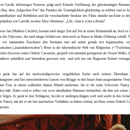
ie Carolls tiefsinnigen Nonsens prägt auch Kümels Verfilmung des gleichnamigen Romans
 Ray, dem „belgischen Poe“ das Paradox der Unmöglichkeit gleichzeitig zu erleben und zu be
ttelbarkiet und Reflektion und die verschachtelte Struktur des Films mündet am Ende in de
edanken wie Carrolls zweites Alice-Abenteuer: „Life, what is it but a dream?
ose Jan (Mathieu Carrière), kommt nach langer Zeit auf See in seiner Heimatstadt an, doch es i
 des Odysseus, der nach langer Irrfahrt nur eben noch zu Hause in Ithaka Ordnung schafft. 
en wir staunenden Zuschauer den Seemann nun auf seiner gerade erst beginnenden, so
utischen („traumfahrerischen“) Reise in die labyrinthische Welt von Malpertuis (=“Fuchsba
chen Anwesen seines Onkels Cassavius, gespielt von niemand geringerem als Orson Welles, 
äußerst unleidlich und betrunken gewesen sein und sich nur mit Regisseur Kümel vertrage
t gerät Jan auf der merkwürdigerweise vergeblichen Suche nach seinem Elternhaus
hangenen und fast menschenleeren Gassen von Brügge in den bizarr-bunt ausgestatteten Ven
einer Frau in einem wallenden blauen Mantel nachrennt, die er für seine Schwester Nancy
e) hält. Dabei wird er selbst von zwei rätselhaften Männern beobachtet, die ihm seit seiner
 folgen. Er gerät in eine Schlägerei, bei der er niedergeschlagen wird und wacht in den Arme
r Nancy, mit der er ein fast inzestuöses Verhältnis zu haben scheint, im Haus seines Onkels C
pertuis.