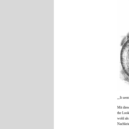
„‚It seem
Mit dies
the Loo
wohl als
Nachkrie