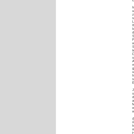
D
I
u
z
s
L
W
I
d
P
w
S
t
D
u
A
m
g
u
h
s
E
J
u
d
a
M
w
w
@
m
h
m
H