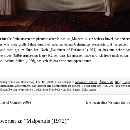
r für alle Enthusiasten des phantastischen Kinos ist „Malpertuis“ ein wahres Juwel, das seinerz
es wie viele große Filme durchfiel, aber zu einem Geheimtipp avancierte und angeblich 
land recht gut im Kino lief. Nach „Daughters of Darkness“ (1971) ist dies nun schon das
werk des (halb)vergessenen Harry Kümel, dass ich gesehen habe und ich freue mich schon 
n Joachim Stiller“ (1976), das sich als das dritte entpuppen könnte.
Beitrag wurde am Donnerstag, Juni 4th, 2009 in den Kategorien
Alexander Schmidt
,
Ältere Texte
,
Blog
,
Bloga
sprechungen
veröffentlicht. Sie können alle Kommentare zu diesem Beitrag über den
RSS 2.0
Feed verfolge
diesen Beitrag
kommentieren
, oder einen
Trackback
von ihrer eigenen Seite setzen.
mits of Control (2009)
Die neuen alten Visionen des Pe
worten zu “Malpertuis (1972)”