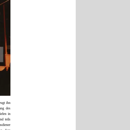
eugt ihn
ung des
elen in
d teils
sdiener