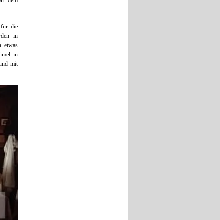
von dem
für die
rden in
n etwas
ümel in
und mit