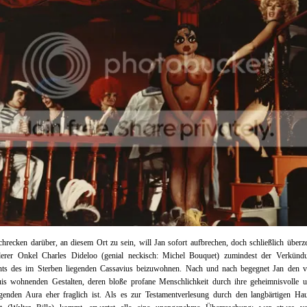
chrecken darüber, an diesem Ort zu sein, will Jan sofort aufbrechen, doch schließlich überz
derer Onkel Charles Dideloo (genial neckisch: Michel Bouquet) zumindest der Verkünd
nts des im Sterben liegenden Cassavius beizuwohnen. Nach und nach begegnet Jan den vi
uis wohnenden Gestalten, deren bloße profane Menschlichkeit durch ihre geheimnisvolle un
tgenden Aura eher fraglich ist. Als es zur Testamentverlesung durch den langbärtigen Hau