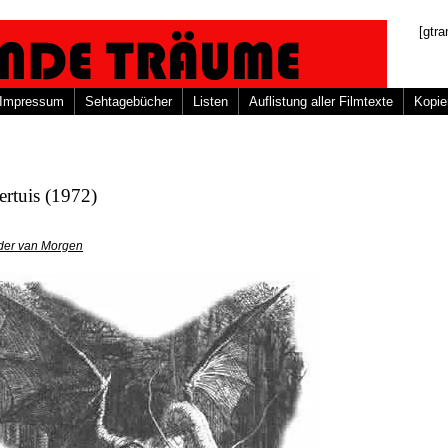
[gtra
Impressum
Sehtagebücher
Listen
Auflistung aller Filmtexte
Kopie
rtuis (1972)
der van Morgen