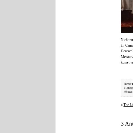
Nicht nu
in Cann
Deutsch
Meister
komst va
Dieser 
Filmbe
können 
«
The Li
3 Ant