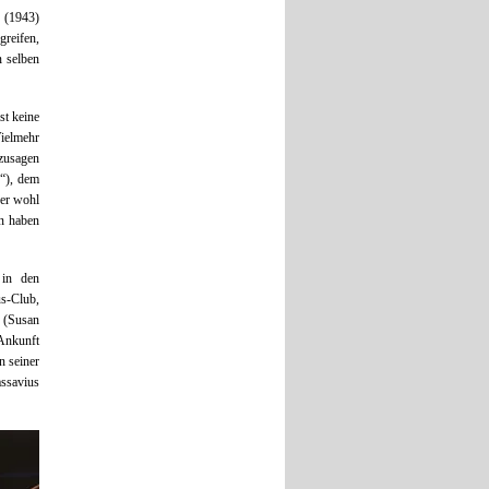
 (1943)
greifen,
n selben
st keine
Vielmehr
zusagen
u“), dem
der wohl
n haben
 in den
us-Club,
 (Susan
 Ankunft
n seiner
assavius