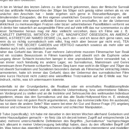
ingen auf dem Gewissen.
ch bin im Verlauf des letzten Jahres zu der Ansicht gekommen, dass der filmische Surrea
nd das artifizielle Hollywood-Kino der 30iger bis 50iger sich geistig näher stehen als es viel
unächst den Anschein hat – beide ergehen sich gerne in Reizueberflutungen, die 
timulierenden Eskapaden, die ihre eigenen unwirklichen Gesetze formen und von der welt
ogik losgeloest eine eigene artifizielle Existenz fuer sich erschaffen, in der die Ueberres
irklichkeit zu merkwuerdigen Fratzen oder bizarr uebertriebenen Pastellbildern verformt w
ch denke hier natuerlich an ausgewählte Filme und auf viele trifft das nur szenenweise zu ab
ieser Sichtweise heraus mag mir Alex vielleicht verzeihen, dass ich Filme wie z. B
SCARLETT EMPRESS, IMITATION OF LIFE, MAGNIFICENT OBSESSION, AN AMERIC
ARIS, A STREETCAR NAMED DESIRE (Ja, auch den – und ich lasse dich gerne raten, wa
enn du so richtig surrealistisch sein willst, frag mich aber besser gar nicht erst), T
YMPATHY, THE SECRET GARDEN und VERTIGO natuerlich sowieso als mehr oder wen
eilweise auch sehr, surrealistisch ansehe.
aher das Gefuehl das Verrats. Fuer mehrere Jahrzehnte mussten Filmemacher fuer Real
nd ein soziales Bewusstsein in Filmen kaempfen und obwohl sich die Euphorie uebe
usgang dieser Schlacht inzwischen laengst in eine unproduktive Starre verwandelt hat, s
an immer noch feindselig ins andere Lager, wo Surrealismus, Mainstream und Genre
emeinsam ihren Portwein schluerfen. Diesen Sieg kann man wohl in die 60iger und 70iger da
nd obwohl Surrealisten und Sozialisten besonders damals als Filmemacher einträchtig mitei
armonierten, hatte ich immer das Gefuehl, dass der Uebermut des surrealistischen Film
eine kurze Hochzeit nicht zuletzt eine wieselflinke Trotzreaktion auf die E-Welle war. Nu
indruck, nichts, was ich untermauern koennte.
edenfalls ist der Grundgedanke, die Realitaet oder ein ernsthaftes Realitätsempfinde
ninteressant abzuschieben und die stilistische Uebertreibung, bzw. uebertriebene Stilisier
en Vordergrund zu stellen und an die Instinkte und Sehnsuechte des weltmueden Individu
ppelieren, etwas das den Surrealismus und das alte Studio-Hollywood-Kino m. E. eindeutig
an koennte nun mit gutem Recht argumentieren, dass das kommerzielle Kino ihn ausbeutet
as tut dann die andere Seite? Man waere bei einer Art Gut und Boese-Frage (!!!) angelang
eisser und schwarzer Kino-Magie, schoener und schlechter Manipulation…
 Tulse (specifically): Ich habe mir darueber in den letzten Wochen allerhand Gedanken un
eine Hausaufgaben gemacht – im Netz (da ich derzeit keinen Zugriff auf entsprechende Lit
abe) mehrere unterschiedliche Definitionen des Begriffes „Surrealismus“ ’nachgeschlage
ich allesamt in meiner Ueberzeugung bekräftigt haben, dass du den offiziellen Begriff (offi
m. Was heisst das eigentlich?) mindestens ebenso kräftig selbst interpretierst und modellier