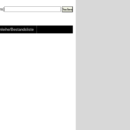
ns]
nleihe/Bestandsliste