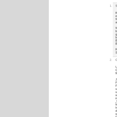
K
e
W
a
W
b
g
b
B
B
R
S
C
G
f
J
F
u
u
w
i
„
f
h
d
w