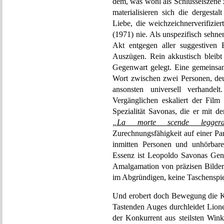
dem, was wohl als Schlüsselszene 
materialisieren sich die dergesta
Liebe, die weichzeichnerverifizi
(1971) nie. Als unspezifisch sehne
Akt entgegen aller suggestiven E
Auszügen. Rein akkustisch bleibt
Gegenwart gelegt. Eine gemeinsame
Wort zwischen zwei Personen, deut
ansonsten universell verhande
Vergänglichen eskaliert der Fil
Spezialität Savonas, die er mit d
„La morte scende legger
Zurechnungsfähigkeit auf einer Par
inmitten Personen und unhörbar
Essenz ist Leopoldo Savonas Genr
Amalgamation von präzisen Bildern
im Abgründigen, keine Taschenspiel
Und erobert doch Bewegung die Ka
Tastenden Auges durchleidet Lion
der Konkurrent aus steilsten Wink