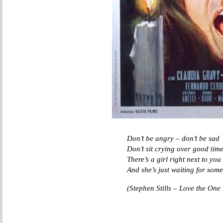
Don’t be angry – don’t be sad
Don’t sit crying over good tim
There’s a girl right next to you
And she’s just waiting for some
(Stephen Stills – Love the One