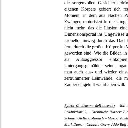
die sorgenvollen Gesichter erdrü
eigenen Körpers gebiert sich re
Moment, in dem aus Flächen Po
Zwängen motorisiert in die Umge
nicht mehr, das die Illusion ei
Dimensionsportal ins Ungewisse u
Lionello hinweg durch das Dachf
fern, durch die großen Körper im 
geworden sind. Wie die Bilder, i
als Autoaggressor einkopi
Untergangsgemälde – seine langan
man auch aus- und wieder einste
zertrümmerter Leinwände, die m
Zauber eingelullt wahrhaben will.
Byleth (Il demone dell’incesto)
– Itali
Produktion: ? – Drehbuch: Norbert Bl
Schnitt: Otello Colangeli – Musik: Vasi
Mark Damon, Claudia Gravy, Aldo Bufi L