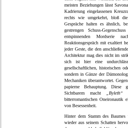
meisten Beziehungen lässt Savona
Kadrierung eingelassenen Kreuzra
rechts wie umgekehrt, bloß die 
Gespräche halten es ähnlich, be
gestrengen Schuss-Gegenschus
entspinnenden Mordserie nac
Reaktionsgespräch mit exaltiert h
jeder Geste, die den anschließend
Architektur mag dies nicht im stri
sich ist hier eine undurchlä
gesellschaftlichen, historischen 
sondern in Gänze der Dämonologie
Mechaniken überantwortet. Gegen s
papierne Behauptung. Diese g
Sichtbarem macht
„Byleth“
zu
bitterromantischen Oneironautik e
von Besessenheit.
Hinter dem Stamm des Baumes ve
wieder aus seinem Schatten hervor