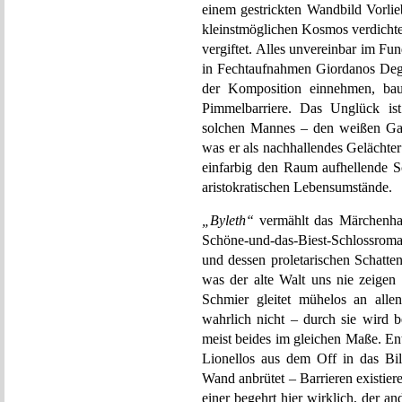
einem gestrickten Wandbild Vorli
kleinstmöglichen Kosmos verdichtet,
vergiftet. Alles unvereinbar im F
in Fechtaufnahmen Giordanos Deg
der Komposition einnehmen, bau
Pimmelbarriere. Das Unglück ist
solchen Mannes – den weißen Gaul
was er als nachhallendes Gelächter
einfarbig den Raum aufhellende S
aristokratischen Lebensumstände.
„Byleth“
vermählt das Märchenhaft
Schöne-und-das-Biest-Schlossroman
und dessen proletarischen Schatten
was der alte Walt uns nie zeigen 
Schmier gleitet mühelos an alle
wahrlich nicht – durch sie wird b
meist beides im gleichen Maße. En
Lionellos aus dem Off in das Bil
Wand anbrütet – Barrieren existie
einer begehrt hier wirklich, der a