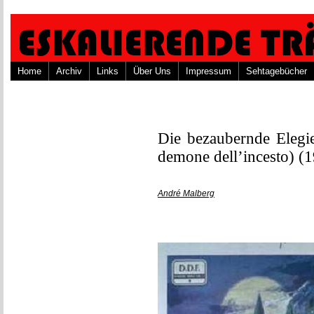
Home
Archiv
Links
Über Uns
Impressum
Sehtagebücher
Die bezaubernde Elegie
demone dell’incesto) (
André Malberg