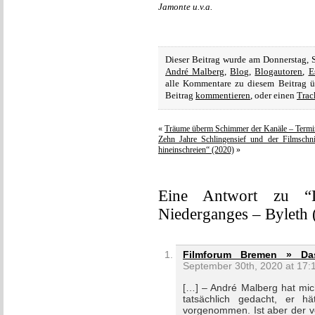
Jamonte u.v.a.
Dieser Beitrag wurde am Donnerstag, 
André Malberg
,
Blog
,
Blogautoren
,
E
alle Kommentare zu diesem Beitrag 
Beitrag
kommentieren
, oder einen
Trac
«
Träume überm Schimmer der Kanäle – Termin
Zehn Jahre Schlingensief und der Filmschni
hineinschreien“ (2020)
»
Eine Antwort zu “D
Niederganges – Byleth (
Filmforum Bremen » Das
September 30th, 2020 at 17:
[…] – André Malberg hat mic
tatsächlich gedacht, er h
vorgenommen. Ist aber der vo