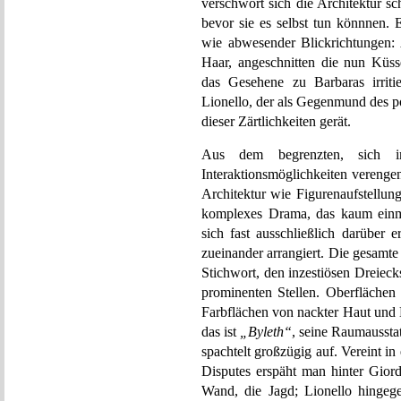
verschwört sich die Architektur 
bevor sie es selbst tun könnnen. E
wie abwesender Blickrichtungen: 
Haar, angeschnitten die nun Küs
das Gesehene zu Barbaras irritie
Lionello, der als Gegenmund des po
dieser Zärtlichkeiten gerät.
Aus dem begrenzten, sich 
Interaktionsmöglichkeiten verenge
Architektur wie Figurenaufstellun
komplexes Drama, das kaum einm
sich fast ausschließlich darüber
zueinander arrangiert. Die gesamte
Stichwort, den inzestiösen Dreiecksk
prominenten Stellen. Oberflächen
Farbflächen von nackter Haut und 
das ist
„Byleth“
, seine Raumaussta
spachtelt großzügig auf. Vereint i
Disputes erspäht man hinter Giord
Wand, die Jagd; Lionello hingeg