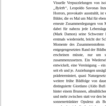
Visuelle Verpuzzlelungen von is
„Byleth“
, Leopoldo Savonas Inz
Horrors, provokativ ausstrahlt, ist
Bilder, die es Mal um Mal für ebe
erneute Zusammenlegungen von M
dabei für nahezu jede Lebenslag
(Mark Damon) seine Schwester B
erstmals wiedersieht, bricht der 
Momente des Zusammenstoßens au
entgegengesetzten Rand der Bildbe
erscheinen müsste, nur um s
zusammenzusetzen. Ein Wiederseh
entwickelt, eine Vereinigung – ein
seit eh und je. Anziehungen unsägl
prädeterminiert, quasi Naturgeset
weitere frühe Bildfolge von daue
distinguierte Giordano (Aldo Bufi
hinter einem Brunnen, allmähliche
und mehr zwischen statt vor den be
sonnenertränkter Opulenz als B