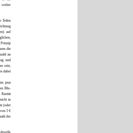
 vorher
n Teilen
richtung
ren) auf
glichen,
 Prinzip
iums die
zahl an
rag und
zu sein,
en dabei
ts jetzt
len Blu-
 Rarität
nicht in
te (oder
 von 5 €
zahl der
lturelle