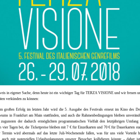
eis in eigener Sache, denn heute ist ein wichtiger Tag für TERZA VISIONE und wir freuen u
iten verkünden zu können:
m großen Erfolg im letzten Jahr wird die 5. Ausgabe des Festivals erneut im Kino des De
eums in Frankfurt am Main stattfinden, und auch die Rahmenbedingungen bleiben unverände
n zugunsten der dadurch ermöglichten programmatischen Vielfalt den letztjährigen Umfang
n vier Tagen bei, die Ticketpreise bleiben mit 7 € für Einzelkarten und 70 € für Dauerkarten sta
 Termin wird abermals auf das letzte Juli-Wochenende fallen, was für uns viele Vorteile h
h auch mit potenziellen Urlaubsplanungen unserer Besucher kollidieren könnte – daher is