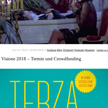
Juni 23, 2018 | Veröffentlicht in
Andreas
,
Blog
,
Christoph
,
Festivals
,
Hinweise
|
Leave a 
a Visione 2018 – Termin und Crowdfunding