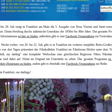
bis 29. Juli steigt in Frankfurt am Main die 5. Ausgabe von Terza Visione und bietet erne
igen 35mm-Streifzug durchs italienische Genrekino der 1950er bis 80er Jahre. Das gesamte 
n Informationen
ist hier zu finden
, außerdem gibt es eine
Facebook-Veranstaltung
zur Festivalau
 Woche vorher, von 20. bis 22. Juli, gibt es in Frankfurt ein weiteres cinephiles Retro-Großer
b von drei Tagen präsentiert das Filmkollektiv Frankfurt im Filmforum Höchst unter dem Ti
hell, my darling“ eine komplette Werkschau zum griechischen Regisseur Nikos Nikolaidi
me sind dabei auf 35mm im Original mit Untertiteln zu sehen. Das gesamte Programm
ist
lektiv-Homepage zu finden
, zudem gibt es ebenfalls eine
Facebook-Veranstaltung
zur Reihe.
in Frankfurt, our darlings!