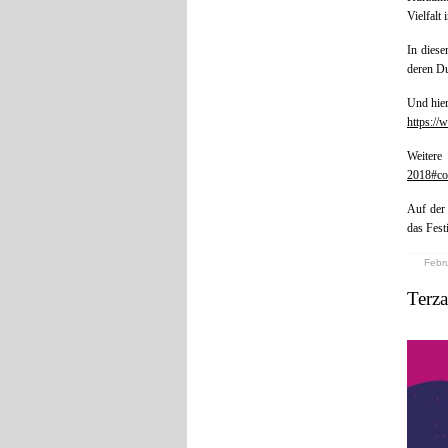
Vielfalt
In diese
deren Du
Und hier
https://
Weiter
2018#co
Auf de
das Fest
Febru
Terza