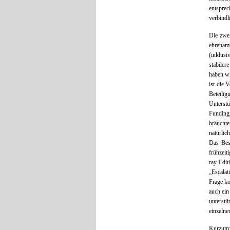
entspre
verbindl
Die zwei
ehrenamt
(inklusi
stabiler
haben wi
ist die 
Beteili
Unterst
Fundingz
bräuchte
natürlic
Das Best
frühzeit
ray-Edit
„Escalat
Frage ko
auch ein
unterstü
einzelne
Kurzum: 