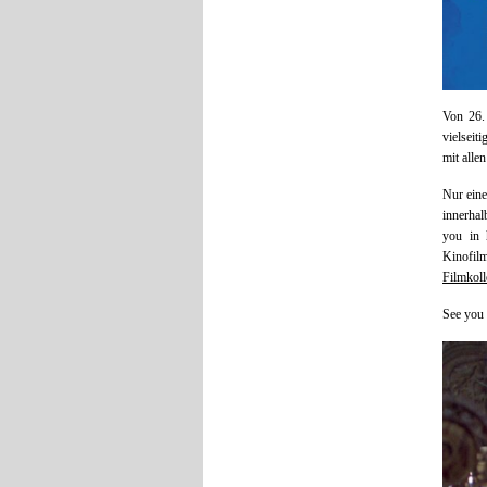
Von 26. 
vielseit
mit alle
Nur eine
innerhal
you in 
Kinofil
Filmkol
See you 