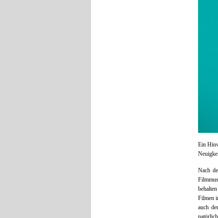
Ein Hinw
Neuigke
Nach de
Filmmus
behalte
Filmen i
auch der
natürlic