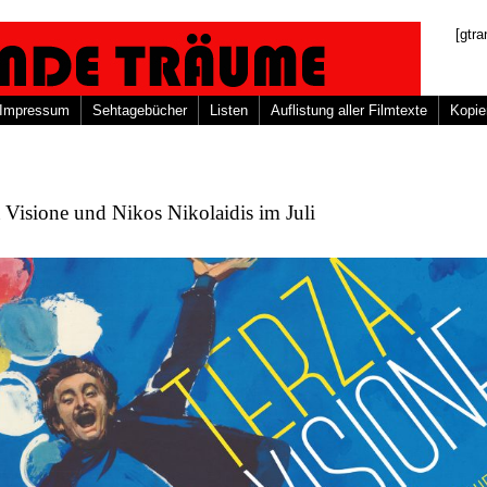
[gtra
Impressum
Sehtagebücher
Listen
Auflistung aller Filmtexte
Kopie
 Visione und Nikos Nikolaidis im Juli