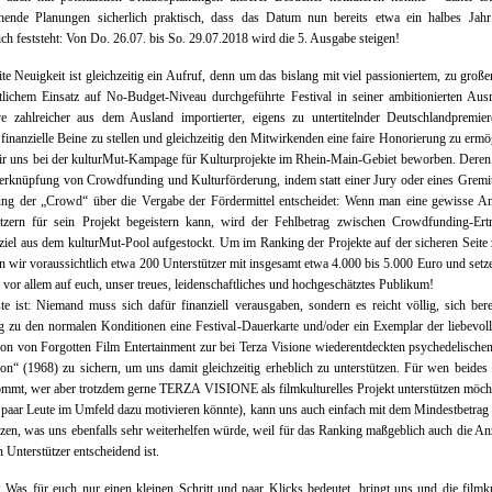
chende Planungen sicherlich praktisch, dass das Datum nun bereits etwa ein halbes Jahr
ich feststeht: Von Do. 26.07. bis So. 29.07.2018 wird die 5. Ausgabe steigen!
te Neuigkeit ist gleichzeitig ein Aufruf, denn um das bislang mit viel passioniertem, zu große
lichem Einsatz auf No-Budget-Niveau durchgeführte Festival in seiner ambitionierten Aus
ve zahlreicher aus dem Ausland importierter, eigens zu untertitelnder Deutschlandpremie
e finanzielle Beine zu stellen und gleichzeitig den Mitwirkenden eine faire Honorierung zu ermö
r uns bei der kulturMut-Kampage für Kulturprojekte im Rhein-Main-Gebiet beworben. Deren
Verknüpfung von Crowdfunding und Kulturförderung, indem statt einer Jury oder eines Grem
gung der „Crowd“ über die Vergabe der Fördermittel entscheidet: Wenn man eine gewisse An
ützern für sein Projekt begeistern kann, wird der Fehlbetrag zwischen Crowdfunding-Ert
iel aus dem kulturMut-Pool aufgestockt. Um im Ranking der Projekte auf der sicheren Seite 
n wir voraussichtlich etwa 200 Unterstützer mit insgesamt etwa 4.000 bis 5.000 Euro und setz
h vor allem auf euch, unser treues, leidenschaftliches und hochgeschätztes Publikum!
e ist: Niemand muss sich dafür finanziell verausgaben, sondern es reicht völlig, sich berei
ig zu den normalen Konditionen eine Festival-Dauerkarte und/oder ein Exemplar der liebevol
ion von Forgotten Film Entertainment zur bei Terza Visione wiederentdeckten psychedelischen
ion“ (1968) zu sichern, um uns damit gleichzeitig erheblich zu unterstützen. Für wen beides 
mmt, wer aber trotzdem gerne TERZA VISIONE als filmkulturelles Projekt unterstützen möch
 paar Leute im Umfeld dazu motivieren könnte), kann uns auch einfach mit dem Mindestbetrag
tzen, was uns ebenfalls sehr weiterhelfen würde, weil für das Ranking maßgeblich auch die An
n Unterstützer entscheidend ist.
Was für euch nur einen kleinen Schritt und paar Klicks bedeutet, bringt uns und die filmku