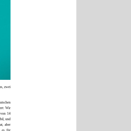
ns, zwei
utschen
rt: Wir
 von 14
bil, und
at, aber
t es für