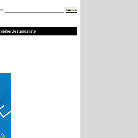
ns]
nleihe/Bestandsliste