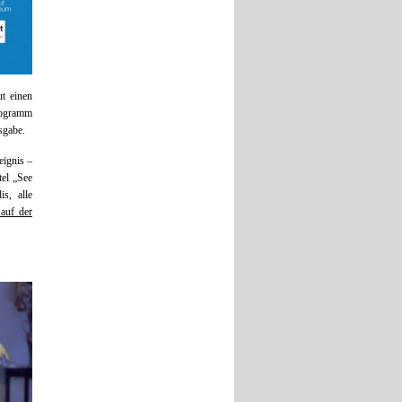
ut einen
Programm
sgabe.
eignis –
tel „See
s, alle
 auf der